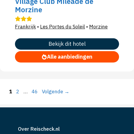
Village Club Miléade de
Morzine
Frankrijk
•
Les Portes du Soleil
•
Morzine
Bekijk dit hotel
Alle aanbiedingen
Pagina
Pagina
Pagina
1
2
…
46
Volgende
→
Over Reischeck.nl