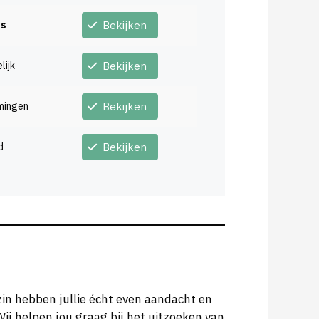
ts
Bekijken
lijk
Bekijken
mingen
Bekijken
d
Bekijken
zin hebben jullie écht even aandacht en
 Wij helpen jou graag bij het uitzoeken van