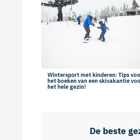
en: top 10
Top 10 kindvriendelijke hotels in
Icmeler
De beste ge