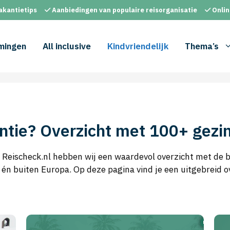
akantietips
Aanbiedingen van populaire reisorganisatie
Onlin
mingen
All inclusive
Kindvriendelijk
Thema’s
antie? Overzicht met 100+ ge
 Reischeck.nl hebben wij een waardevol overzicht met de b
n buiten Europa. Op deze pagina vind je een uitgebreid o