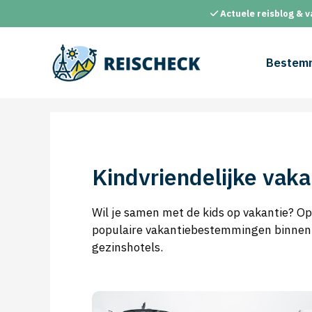
Ga
Actuele reisblog & v
naar
de
inhoud
Bestem
Kindvriendelijke vak
Wil je samen met de kids op vakantie? Op
populaire vakantiebestemmingen binnen é
gezinshotels.