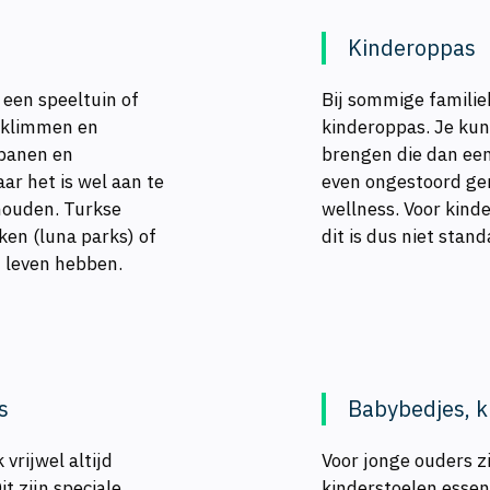
Kinderoppas
 een speeltuin of
Bij sommige familie
 klimmen en
kinderoppas. Je kun
jbanen en
brengen die dan een 
ar het is wel aan te
even ongestoord ge
 houden. Turkse
wellness. Voor kind
en (luna parks) of
dit is dus niet sta
n leven hebben.
s
Babybedjes, k
vrijwel altijd
Voor jonge ouders z
t zijn speciale
kinderstoelen essent