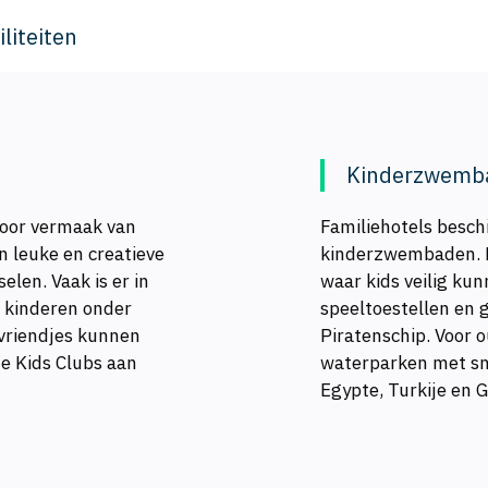
liteiten
Kinderzwemba
voor vermaak van
Familiehotels besch
 leuke en creatieve
kinderzwembaden. D
elen. Vaak is er in
waar kids veilig kun
e kinderen onder
speeltoestellen en g
vriendjes kunnen
Piratenschip. Voor 
de Kids Clubs aan
waterparken met sne
Egypte, Turkije en 