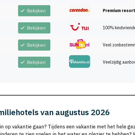
Bekijken
Premium resor
Bekijken
100% kindvriende
Bekijken
Veel zonbestem
Bekijken
Veelzijdig aanbo
miliehotels van augustus 2026
in op vakantie gaan? Tijdens een vakantie met het hele ge
 kinderen te zien spelen in het water en plezier te hebben?