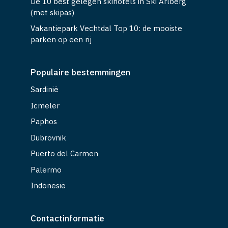
De 10 best gelegen skihotels in Ski Arlberg
(met skipas)
Vakantiepark Vechtdal Top 10: de mooiste
parken op een rij
Populaire bestemmingen
Sardinië
Icmeler
Paphos
Dubrovnik
Puerto del Carmen
Palermo
Indonesië
Contactinformatie