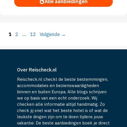
Alle aanbiedingen
Pagina
Pagina
Pagina
1
2
…
12
Volgende
→
Over Reischeck.nl
Reischeck.nl checkt de beste bestemmingen,
accommodaties en bezienswaardigheden
binnen en buiten Europa. Alle blogs schrijven
we op basis van een echt onderzoek. Wij
checken alle informatie altijd handmatig. Zo
check jij snel wat het beste hotel is of wat de
leukste dingen zijn om te doen tijdens jouw
vakantie. De beste aanbiedingen boek je direct