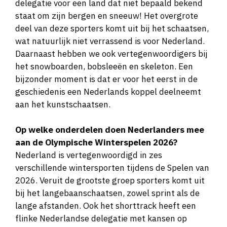
delegatie voor een land dat niet bepaald bekend
Dé grote Nederlandse troef! De koningin
staat om zijn bergen en sneeuw! Het overgrote
van de 500 meter is topfavoriet voor goud.
deel van deze sporters komt uit bij het schaatsen,
Alles minder dan goud zou een
wat natuurlijk niet verrassend is voor Nederland.
teleurstelling zijn.
Daarnaast hebben we ook vertegenwoordigers bij
het snowboarden, bobsleeën en skeleton. Een
bijzonder moment is dat er voor het eerst in de
Jutta Leerdam (27)
500 en 1000 meter
geschiedenis een Nederlands koppel deelneemt
Vier jaar geleden pakte ze olympisch zilver
aan het kunstschaatsen.
op de 1000 meter. Nu wil ze haar carrière
compleet maken met goud.
Op welke onderdelen doen Nederlanders mee
aan de Olympische Winterspelen 2026?
Nederland is vertegenwoordigd in zes
Kjeld Nuis (36)
1000 en 1500 meter
verschillende wintersporten tijdens de Spelen van
Al twee keer olympisch kampioen op de
2026. Veruit de grootste groep sporters komt uit
bij het langebaanschaatsen, zowel sprint als de
1500 meter (2018 en 2022). Gaat hij het
lange afstanden. Ook het shorttrack heeft een
voor de derde keer op rij winnen?
flinke Nederlandse delegatie met kansen op