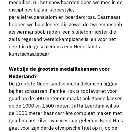
medailles. Bij het snowboarden doen we mee in de
Antoinette Rijpma-de Jong (30)
1500
disciplines big air, slopestyle,
meter en ploegenachtervolging
parallelreuzenslalom en boardercross. Daarnaast
hebben we bobsleeërs die zowel de tweemansbob
Won het kwalificatietoernooi op de 1500
als viermansbob rijden, een skeletonrijdster die
meter en gaat voor haar vijfde olympische
zelfs regerend wereldkampioene is, en voor het
medaille.
eerst in de geschiedenis een Nederlands
kunstschaatspaar.
Suzanne Schulting (28)
1000 meter
Wat zijn de grootste medaillekansen voor
Doet mee aan zowel langebaan als
Nederland?
shorttrack! Op de langebaan start ze
De grootste Nederlandse medaillekansen liggen
verrassend genoeg op de 1000 meter.
bij het schaatsen. Femke Kok is topfavoriet voor
goud op de 500 meter en maakt ook goede kansen
op de 1000 en 1500 meter. Jutta Leerdam wil op
Tijmen Snel (28)
1500 meter
de 1000 meter haar carrière compleet maken met
Vier jaar geleden viel hij buiten de boot, nu
goud na het zilver van vier jaar geleden. Kjeld Nuis
eindelijk zijn olympische droom! Een
gaat voor zijn derde olympische titel op rij op de