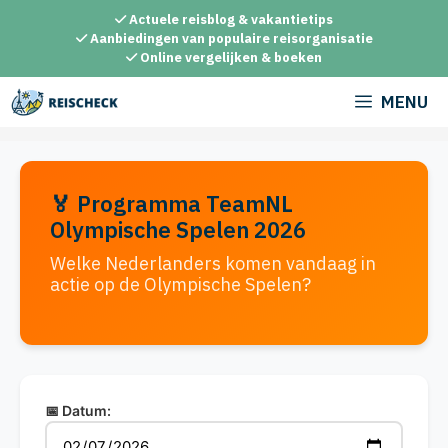
Ga
Actuele reisblog & vakantietips
naar
Aanbiedingen van populaire reisorganisatie
Online vergelijken & boeken
de
inhoud
MENU
🏅 Programma TeamNL
Olympische Spelen 2026
Welke Nederlanders komen vandaag in
actie op de Olympische Spelen?
📅 Datum: