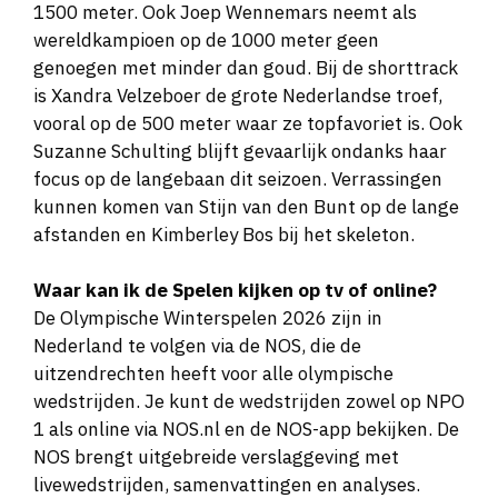
tweede plek op de 1500 meter betekende
1500 meter. Ook Joep Wennemars neemt als
wereldkampioen op de 1000 meter geen
zijn ticket naar Milaan.
genoegen met minder dan goud. Bij de shorttrack
is Xandra Velzeboer de grote Nederlandse troef,
Joep Wennemars (23)
500, 1000 en 1500
vooral op de 500 meter waar ze topfavoriet is. Ook
meter
Suzanne Schulting blijft gevaarlijk ondanks haar
focus op de langebaan dit seizoen. Verrassingen
De wereldkampioen op de 1000 meter
kunnen komen van Stijn van den Bunt op de lange
gaat als een komeet en neemt geen
afstanden en Kimberley Bos bij het skeleton.
genoegen met minder dan goud – iets wat
zijn vader Erben nooit lukte.
Waar kan ik de Spelen kijken op tv of online?
De Olympische Winterspelen 2026 zijn in
Nederland te volgen via de NOS, die de
uitzendrechten heeft voor alle olympische
wedstrijden. Je kunt de wedstrijden zowel op NPO
1 als online via NOS.nl en de NOS-app bekijken. De
NOS brengt uitgebreide verslaggeving met
livewedstrijden, samenvattingen en analyses.