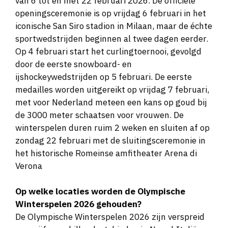
van 6 tot en met 22 februari 2026. De officiële
Jens van ’t Wout (24)
schitteren.
openingsceremonie is op vrijdag 6 februari in het
Reist af met veel vertrouwen na drie
iconische San Siro stadion in Milaan, maar de échte
gouden medailles op de slotdag van het
sportwedstrijden beginnen al twee dagen eerder.
Sebas Diniz (24)
500 meter
EK. Zijn favoriete afstanden zijn de 1000
Op 4 februari start het curlingtoernooi, gevolgd
en 1500 meter.
Een pure sprinter die het vooral moet
door de eerste snowboard- en
hebben van zijn explosieve start. Hij wordt
ijshockeywedstrijden op 5 februari. De eerste
steeds gevaarlijker!
medailles worden uitgereikt op vrijdag 7 februari,
Melle van ’t Wout (25)
met voor Nederland meteen een kans op goud bij
De broer van Jens reist met iets minder
de 3000 meter schaatsen voor vrouwen. De
Marijke Groenewoud (26)
1500, 3000
druk af, maar kende ook een goed EK met
winterspelen duren ruim 2 weken en sluiten af op
meter, massastart en
brons op de 500 meter.
zondag 22 februari met de sluitingsceremonie in
ploegenachtervolging
het historische Romeinse amfitheater Arena di
Verona
Een vol programma voor Groenewoud, die
haar hele seizoen heeft afgestemd op de
Op welke locaties worden de Olympische
Spelen. Vier jaar geleden pakte ze brons,
Winterspelen 2026 gehouden?
nu is ze klaar voor meer.
De Olympische Winterspelen 2026 zijn verspreid