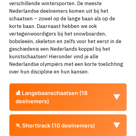
verschillende wintersporten. De meeste
Nederlandse deelnemers komen uit bij het
schaatsen – zowel op de lange baan als op de
korte baan. Daarnaast hebben we ook
vertegenwoordigers bij het snowboarden,
bobsleeën, skeleton en zelfs voor het eerst in de
geschiedenis een Nederlands koppel bij het
kunstschaatsen! Hieronder vind je alle
Nederlandse olympiërs met een korte toelichting
over hun discipline en hun kansen.
⛸️ Langebaanschaatsen (18
▼
deelnemers)
Joy Beune (26)
3000 meter en
▼
🏃 Shorttrack (10 deelnemers)
ploegenachtervolging