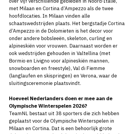
over vijf verschillende gebieden in Noord-Italië,
met Milaan en Cortina d’Ampezzo als de twee
Chris Huizinga (28)
5000 meter en
hoofdlocaties. In Milaan vinden alle
ploegenachtervolging
schaatswedstrijden plaats. Het bergstadje Cortina
Maakt zijn olympisch debuut na een
d’Ampezzo in de Dolomieten is het decor voor
tweede plek op de 5 kilometer tijdens het
onder andere bobsleeën, skeleton, curling en
kwalificatietoernooi.
alpineskiën voor vrouwen. Daarnaast worden er
ook wedstrijden gehouden in Valtellina (met
Bormio en Livigno voor alpineskiën mannen,
Bente Kerkhoff (24)
5000 meter en
snowboarden en freestyle), Val di Fiemme
massastart
(langlaufen en skispringen) en Verona, waar de
De jongste leerling van coach Jillert
sluitingsceremonie plaatsvindt.
Anema plaatste zich als tweede
Hoeveel Nederlanders doen er mee aan de
Nederlandse voor de 5 kilometer. Haar
Olympische Winterspelen 2026?
onbevangenheid kan goed uitpakken!
TeamNL bestaat uit 38 sporters die zich hebben
geplaatst voor de Olympische Winterspelen in
Femke Kok (25)
500, 1000 en 1500 meter
Milaan en Cortina. Dat is een behoorlijk grote