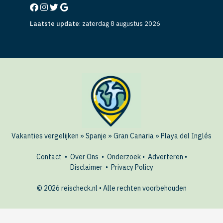
Laatste update
:
zaterdag 8 augustus 2026
Vakanties vergelijken
»
Spanje
»
Gran Canaria
»
Playa del Inglés
Contact
•
Over Ons
•
Onderzoek
•
Adverteren
•
Disclaimer
•
Privacy Policy
© 2026 reischeck.nl • Alle rechten voorbehouden
AANBIEDINGEN
Bekijk hotels in Playa del