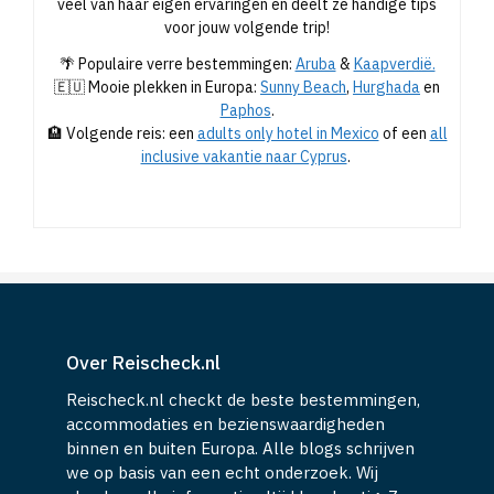
veel van haar eigen ervaringen en deelt ze handige tips
voor jouw volgende trip!
🌴 Populaire verre bestemmingen:
Aruba
&
Kaapverdië.
🇪🇺 Mooie plekken in Europa:
Sunny Beach
,
Hurghada
en
Paphos
.
🏨 Volgende reis: een
adults only hotel in Mexico
of een
all
inclusive vakantie naar Cyprus
.
Over Reischeck.nl
Reischeck.nl checkt de beste bestemmingen,
accommodaties en bezienswaardigheden
binnen en buiten Europa. Alle blogs schrijven
we op basis van een echt onderzoek. Wij