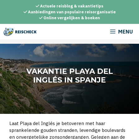
Ga
Actuele reisblog & vakantietips
naar
Aanbiedingen van populaire reisorganisatie
Online vergelijken & boeken
de
inhoud
MENU
VAKANTIE PLAYA DEL
INGLÉS IN SPANJE
Laat Playa del Inglés je betoveren met haar
sprankelende gouden stranden, levendige boulevards
en onvergetelijke zonsondergangen. Gelegen aan de