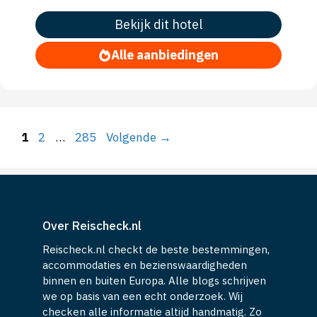
Bekijk dit hotel
Alle aanbiedingen
Pagina
Pagina
Pagina
1
2
…
285
Volgende
→
Over Reischeck.nl
Reischeck.nl checkt de beste bestemmingen,
accommodaties en bezienswaardigheden
binnen en buiten Europa. Alle blogs schrijven
we op basis van een echt onderzoek. Wij
checken alle informatie altijd handmatig. Zo