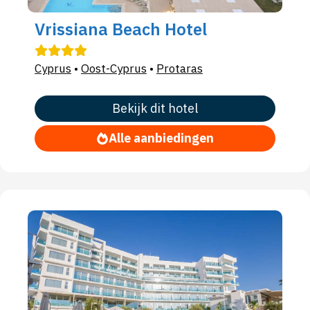
Vrissiana Beach Hotel
Cyprus
•
Oost-Cyprus
•
Protaras
Bekijk dit hotel
Alle aanbiedingen