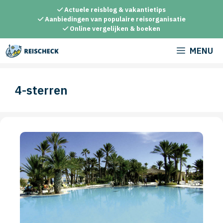
Ga
Actuele reisblog & vakantietips
naar
Aanbiedingen van populaire reisorganisatie
Online vergelijken & boeken
de
inhoud
MENU
4-sterren