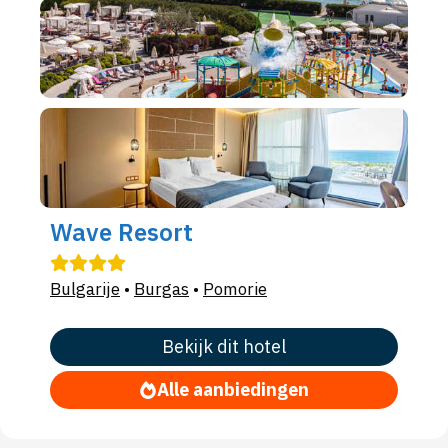
Wave Resort
Bulgarije
•
Burgas
•
Pomorie
Bekijk dit hotel
Alle aanbiedingen