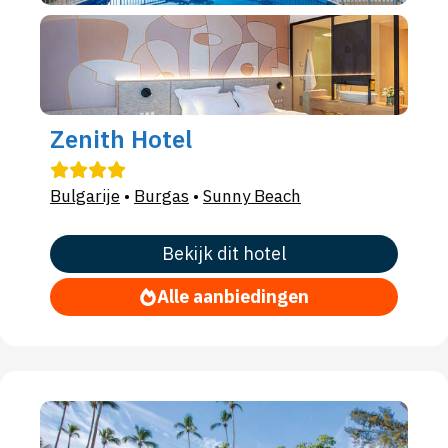
Zenith Hotel
Bulgarije
•
Burgas
•
Sunny Beach
Bekijk dit hotel
Alle aanbiedingen