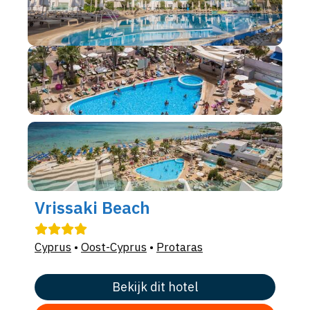
Vrissaki Beach
Cyprus
•
Oost-Cyprus
•
Protaras
Bekijk dit hotel