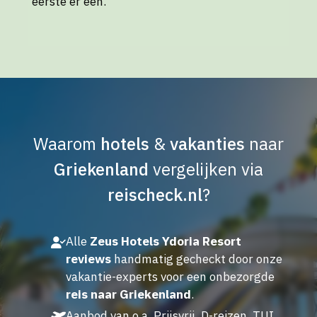
eerste er een.
Waarom
hotels
&
vakanties
naar
Griekenland
vergelijken via
reischeck.nl
?
Alle
Zeus Hotels Ydoria Resort
reviews
handmatig gecheckt door onze
vakantie-experts voor een onbezorgde
reis naar Griekenland
.
Aanbod van o.a. Prijsvrij, D-reizen, TUI,