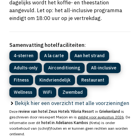
dagelijks wordt het koffie- en theestation
aangevuld. Let op: het all-inclusive programma
eindigt om 18:00 uur op je vertrekdag.
Samenvatting hotelfaciliteiten
:
4-sterren
A la carte
Aan het strand
Adults-only
Airconditioning
All-inclusive
Fitness
Kindvriendelijk
Restaurant
Wellness
WiFi
Zwembad
Bekijk hier een overzicht met alle voorzieningen
Deze
review van hotel Zeus Hotels Ydoria Resort
in
Griekenland
is
geschreven door reisexpert Marjon en is
geldig voor augustus 2026
. De
informatie over dit
hotel in Adelianos Kambos
(Kreta) is onder
voorbehoud van (schrijf)fouten en er kunnen geen rechten aan worden
ontleend.