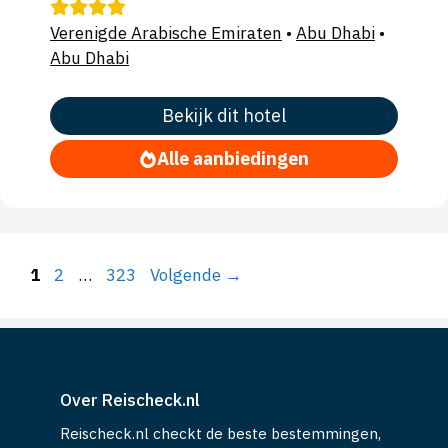
Verenigde Arabische Emiraten
•
Abu Dhabi
•
Abu Dhabi
Bekijk dit hotel
Alle aanbiedingen
Pagina
Pagina
Pagina
1
2
…
323
Volgende
→
Over Reischeck.nl
Reischeck.nl checkt de beste bestemmingen,