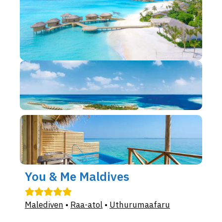
You & Me Maldives
Malediven
•
Raa-atol
•
Uthurumaafaru