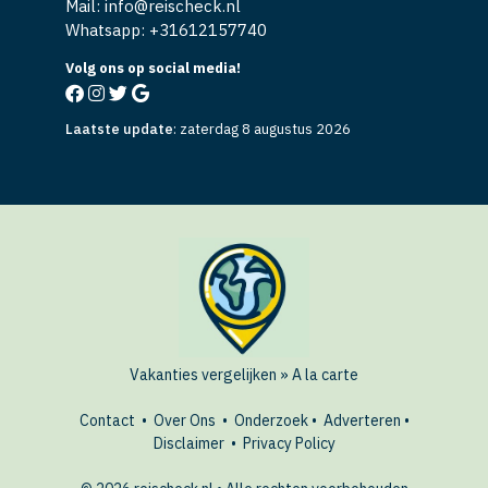
Mail: info@reischeck.nl
Whatsapp: +
31612157740
Volg ons op social media!
Laatste update
:
zaterdag 8 augustus 2026
Vakanties vergelijken
»
A la carte
Contact
•
Over Ons
•
Onderzoek
•
Adverteren
•
Disclaimer
•
Privacy Policy