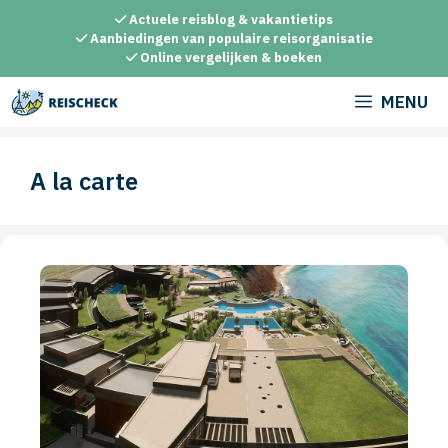
Ga
Actuele reisblog & vakantietips
naar
Aanbiedingen van populaire reisorganisatie
Online vergelijken & boeken
de
inhoud
MENU
A la carte