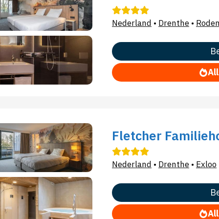
Nederland
•
Drenthe
•
Rode
Be
Al
Fletcher Familie
Nederland
•
Drenthe
•
Exloo
Be
Al