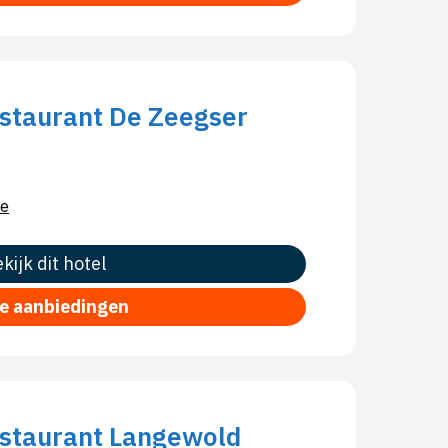
estaurant De Zeegser
e
kijk dit hotel
le aanbiedingen
estaurant Langewold