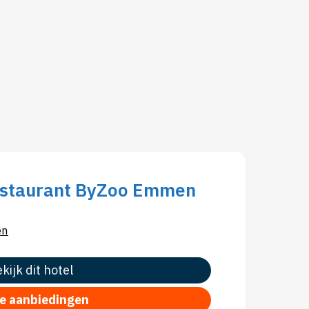
estaurant ByZoo Emmen
en
kijk dit hotel
le aanbiedingen