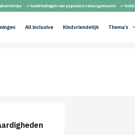
akantietips
Aanbiedingen van populaire reisorganisatie
Onlin
mingen
All inclusive
Kindvriendelijk
Thema’s
aardigheden