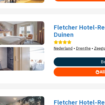
Fletcher Hotel-R
Duinen
Nederland
•
Drenthe
•
Zeegs
Be
Al
Fletcher Hotel-R