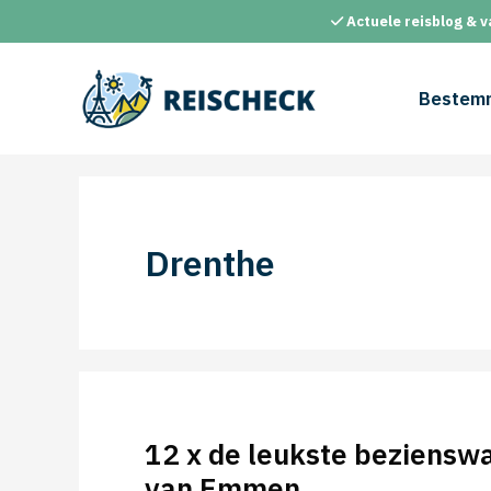
Ga
Actuele reisblog & v
naar
de
inhoud
Bestem
Drenthe
12 x de leukste beziensw
van Emmen