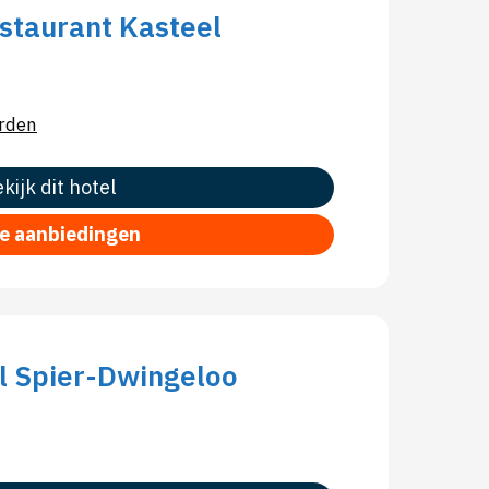
staurant Kasteel
rden
kijk dit hotel
le aanbiedingen
l Spier-Dwingeloo