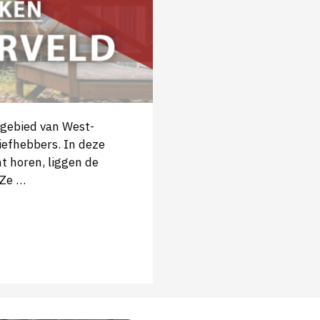
egebied van West-
liefhebbers. In deze
nt horen, liggen de
 Ze …