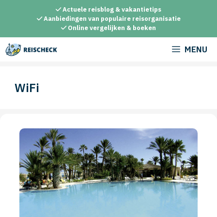
Ga
Actuele reisblog & vakantietips
naar
Aanbiedingen van populaire reisorganisatie
Online vergelijken & boeken
de
inhoud
MENU
WiFi