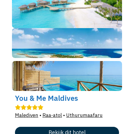
You & Me Maldives
Malediven
•
Raa-atol
•
Uthurumaafaru
Bekijk dit hotel