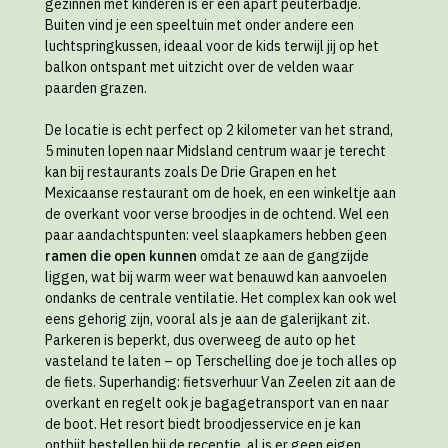
gezinnen met kinderen is er een apart peuterbadje.
Buiten vind je een speeltuin met onder andere een
luchtspringkussen, ideaal voor de kids terwijl jij op het
balkon ontspant met uitzicht over de velden waar
paarden grazen.
De locatie is echt perfect op 2 kilometer van het strand,
5 minuten lopen naar Midsland centrum waar je terecht
kan bij restaurants zoals De Drie Grapen en het
Mexicaanse restaurant om de hoek, en een winkeltje aan
de overkant voor verse broodjes in de ochtend. Wel een
paar aandachtspunten: veel slaapkamers hebben geen
ramen die open kunnen
omdat ze aan de gangzijde
liggen, wat bij warm weer wat benauwd kan aanvoelen
ondanks de centrale ventilatie. Het complex kan ook wel
eens gehorig zijn, vooral als je aan de galerijkant zit.
Parkeren is beperkt, dus overweeg de auto op het
vasteland te laten – op Terschelling doe je toch alles op
de fiets. Superhandig: fietsverhuur Van Zeelen zit aan de
overkant en regelt ook je bagagetransport van en naar
de boot. Het resort biedt broodjesservice en je kan
ontbijt bestellen bij de receptie, al is er geen eigen