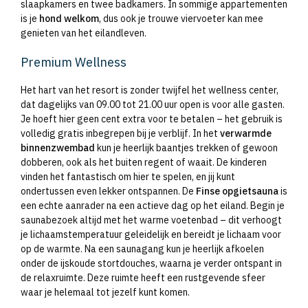
slaapkamers en twee badkamers. In sommige appartementen
is je
hond welkom
, dus ook je trouwe viervoeter kan mee
genieten van het eilandleven.
Premium Wellness
Het hart van het resort is zonder twijfel het wellness center,
dat dagelijks van 09.00 tot 21.00 uur open is voor alle gasten.
Je hoeft hier geen cent extra voor te betalen – het gebruik is
volledig gratis inbegrepen bij je verblijf. In het
verwarmde
binnenzwembad
kun je heerlijk baantjes trekken of gewoon
dobberen, ook als het buiten regent of waait. De kinderen
vinden het fantastisch om hier te spelen, en jij kunt
ondertussen even lekker ontspannen. De
Finse opgietsauna
is
een echte aanrader na een actieve dag op het eiland. Begin je
saunabezoek altijd met het warme voetenbad – dit verhoogt
je lichaamstemperatuur geleidelijk en bereidt je lichaam voor
op de warmte. Na een saunagang kun je heerlijk afkoelen
onder de ijskoude stortdouches, waarna je verder ontspant in
de relaxruimte. Deze ruimte heeft een rustgevende sfeer
waar je helemaal tot jezelf kunt komen.