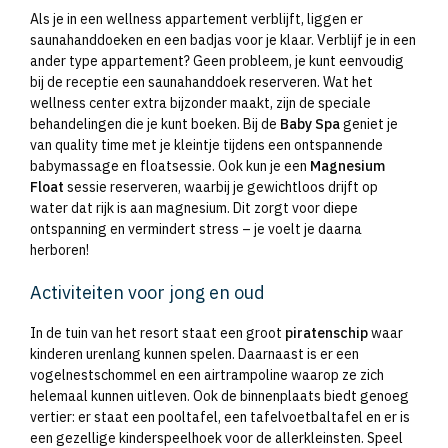
Als je in een wellness appartement verblijft, liggen er
saunahanddoeken en een badjas voor je klaar. Verblijf je in een
ander type appartement? Geen probleem, je kunt eenvoudig
bij de receptie een saunahanddoek reserveren. Wat het
wellness center extra bijzonder maakt, zijn de speciale
behandelingen die je kunt boeken. Bij de
Baby Spa
geniet je
van quality time met je kleintje tijdens een ontspannende
babymassage en floatsessie. Ook kun je een
Magnesium
Float
sessie reserveren, waarbij je gewichtloos drijft op
water dat rijk is aan magnesium. Dit zorgt voor diepe
ontspanning en vermindert stress – je voelt je daarna
herboren!
Activiteiten voor jong en oud
In de tuin van het resort staat een groot
piratenschip
waar
kinderen urenlang kunnen spelen. Daarnaast is er een
vogelnestschommel en een airtrampoline waarop ze zich
helemaal kunnen uitleven. Ook de binnenplaats biedt genoeg
vertier: er staat een pooltafel, een tafelvoetbaltafel en er is
een gezellige kinderspeelhoek voor de allerkleinsten. Speel