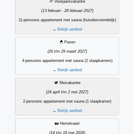
Vakantieperiode
Datum
Accommodatietype
Aanbieding
🌱 Voorjaarsvakantie
(13 februari - 28 februari 2027)
11-persoons appartement met sauna (huisdiervriendelijk)
→
Bekijk aanbod
🐣 Pasen
(26 t/m 29 maart 2027)
4-persoons appartement met sauna (2 slaapkamers)
→
Bekijk aanbod
🏕️ Meivakantie
(24 april t/m 2 mei 2027)
2-persoons appartement met sauna (1 slaapkamer)
→
Bekijk aanbod
🏡 Hemelvaart
(14 t/m 18 mei 2026)