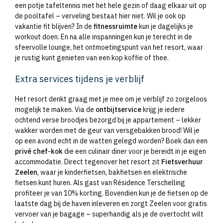
een potje tafeltennis met het hele gezin of daag elkaar uit op
de pooltafel – verveling bestaat hier niet. Wil je ook op
vakantie fit blijven? In de
fitnessruimte
kun je dagelijks je
workout doen. En na alle inspanningen kun je terecht in de
sfeervolle lounge, het ontmoetingspunt van het resort, waar
je rustig kunt genieten van een kop koffie of thee.
Extra services tijdens je verblijf
Het resort denkt graag met je mee om je verblijf zo zorgeloos
mogelijk te maken. Via de
ontbijtservice
krijg je iedere
ochtend verse broodjes bezorgd bij je appartement – lekker
wakker worden met de geur van versgebakken brood! Wil je
op een avond echt in de watten gelegd worden? Boek dan een
privé chef-kok
die een culinair diner voor je bereidt in je eigen
accommodatie. Direct tegenover het resort zit
Fietsverhuur
Zeelen
, waar je kinderfietsen, bakfietsen en elektrische
fietsen kunt huren. Als gast van Résidence Terschelling
profiteer je van 10% korting. Bovendien kun je de fietsen op de
laatste dag bij de haven inleveren en zorgt Zeelen voor gratis
vervoer van je bagage – superhandig als je de overtocht wilt