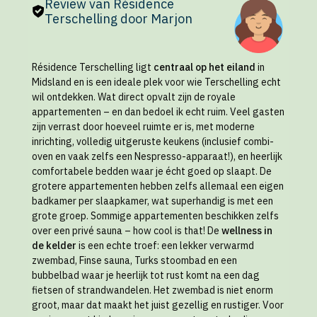
Review van Résidence
Terschelling door Marjon
Résidence Terschelling ligt
centraal op het eiland
in
Midsland en is een ideale plek voor wie Terschelling echt
wil ontdekken. Wat direct opvalt zijn de royale
appartementen – en dan bedoel ik echt ruim. Veel gasten
zijn verrast door hoeveel ruimte er is, met moderne
inrichting, volledig uitgeruste keukens (inclusief combi-
oven en vaak zelfs een Nespresso-apparaat!), en heerlijk
comfortabele bedden waar je écht goed op slaapt. De
grotere appartementen hebben zelfs allemaal een eigen
badkamer per slaapkamer, wat superhandig is met een
grote groep. Sommige appartementen beschikken zelfs
over een privé sauna – how cool is that! De
wellness in
de kelder
is een echte troef: een lekker verwarmd
zwembad, Finse sauna, Turks stoombad en een
bubbelbad waar je heerlijk tot rust komt na een dag
fietsen of strandwandelen. Het zwembad is niet enorm
groot, maar dat maakt het juist gezellig en rustiger. Voor