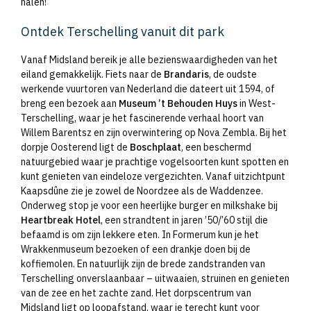
halen!
Ontdek Terschelling vanuit dit park
Vanaf Midsland bereik je alle bezienswaardigheden van het
eiland gemakkelijk. Fiets naar de
Brandaris
, de oudste
werkende vuurtoren van Nederland die dateert uit 1594, of
breng een bezoek aan
Museum ’t Behouden Huys
in West-
Terschelling, waar je het fascinerende verhaal hoort van
Willem Barentsz en zijn overwintering op Nova Zembla. Bij het
dorpje Oosterend ligt de
Boschplaat
, een beschermd
natuurgebied waar je prachtige vogelsoorten kunt spotten en
kunt genieten van eindeloze vergezichten. Vanaf uitzichtpunt
Kaapsdûne zie je zowel de Noordzee als de Waddenzee.
Onderweg stop je voor een heerlijke burger en milkshake bij
Heartbreak Hotel
, een strandtent in jaren ’50/’60 stijl die
befaamd is om zijn lekkere eten. In Formerum kun je het
Wrakkenmuseum bezoeken of een drankje doen bij de
koffiemolen. En natuurlijk zijn de brede zandstranden van
Terschelling onverslaanbaar – uitwaaien, struinen en genieten
van de zee en het zachte zand. Het dorpscentrum van
Midsland ligt op loopafstand, waar je terecht kunt voor