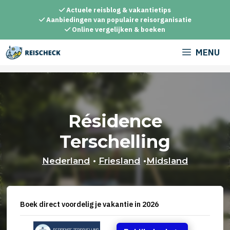
Ga
Actuele reisblog & vakantietips
naar
Aanbiedingen van populaire reisorganisatie
Online vergelijken & boeken
de
inhoud
MENU
Résidence
Terschelling
Nederland
•
Friesland
•
Midsland
Boek direct voordelig je vakantie in 2026