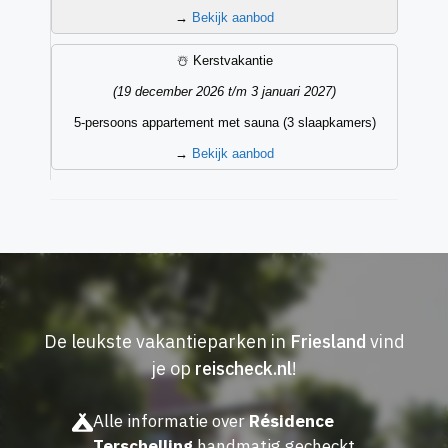
→
Bekijk aanbod
☃️ Kerstvakantie
(19 december 2026 t/m 3 januari 2027)
5-persoons appartement met sauna (3 slaapkamers)
→
Bekijk aanbod
De leukste vakantieparken in
Friesland
vind
je op
reischeck.nl
!
Alle informatie over
Résidence
Terschelling
handmatig gecheckt