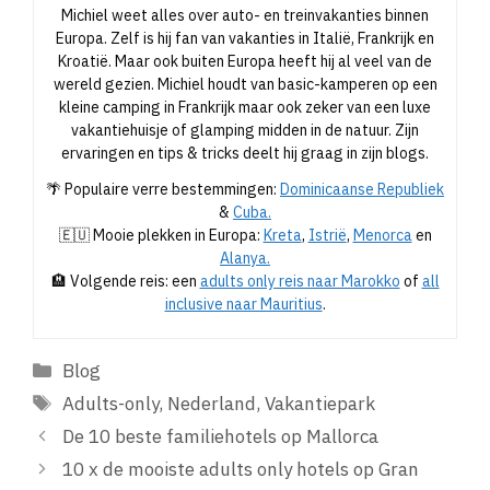
Michiel weet alles over auto- en treinvakanties binnen
Europa. Zelf is hij fan van vakanties in Italië, Frankrijk en
Kroatië. Maar ook buiten Europa heeft hij al veel van de
wereld gezien. Michiel houdt van basic-kamperen op een
kleine camping in Frankrijk maar ook zeker van een luxe
vakantiehuisje of glamping midden in de natuur. Zijn
ervaringen en tips & tricks deelt hij graag in zijn blogs.
🌴 Populaire verre bestemmingen:
Dominicaanse Republiek
&
Cuba.
🇪🇺 Mooie plekken in Europa:
Kreta
,
Istrië
,
Menorca
en
Alanya.
🏨 Volgende reis: een
adults only reis naar Marokko
of
all
inclusive naar Mauritius
.
Categorieën
Blog
Tags
Adults-only
,
Nederland
,
Vakantiepark
De 10 beste familiehotels op Mallorca
10 x de mooiste adults only hotels op Gran