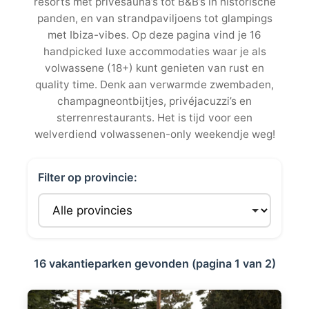
resorts met privésauna’s tot B&B’s in historische
panden, en van strandpaviljoens tot glampings
met Ibiza-vibes. Op deze pagina vind je 16
handpicked luxe accommodaties waar je als
volwassene (18+) kunt genieten van rust en
quality time. Denk aan verwarmde zwembaden,
champagneontbijtjes, privéjacuzzi’s en
sterrenrestaurants. Het is tijd voor een
welverdiend volwassenen-only weekendje weg!
Filter op provincie:
16 vakantieparken gevonden (pagina 1 van 2)