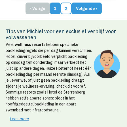
waar je vanaf je eigen strandbed kunt genieten van
‹ Vorige
1
2
Volgende ›
cocktails, en The Beach Food Club voor ontbijt,
lunch en diner. Op het water van Aquabest kun je
wakeboarden, waterskiën en flyboarden. Het
Tips van Michiel voor een exclusief verblijf voor
continentale ontbijt wordt in een mandje voor je
volwassenen
dome gebracht. De locatie ligt op 5 minuten
wandelen van Best Golf en 10 minuten rijden van
Veel
wellness resorts
hebben specifieke
Eindhoven centrum.
badkledingregels die per dag kunnen verschillen.
Hotel Zuiver bijvoorbeeld verplicht badkleding
op dinsdag t/m donderdag, maar verbiedt het
juist op andere dagen. Huize Hölterhof heeft één
badkledingdag per maand (eerste dinsdag). Als
je liever wél of juist geen badkleding draagt
tijdens je wellness-ervaring, check dit vooraf.
Sommige resorts zoals Hotel de Sterrenberg
hebben zelfs aparte zones: bloot in het
hoofdgedeelte, badkleding in een apart
zwembad met infraroodsauna.
Lees meer