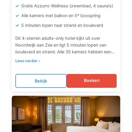
Gratis Azzurro Wellness (zwembad, 4 sauna’s)
Alle kamers met balkon en 5* boxspring
5 minuten lopen naar strand en boulevard
Dit 4-sterren adults-only hotel kijkt uit over
Noordwijk aan Zee en ligt 5 minuten lopen van
boulevard en strand. Alle 35 kamers hebben een
balkon met zitje, 5-sterren luxe boxspringbedden
Lees verder ›
en Nespresso faciliteiten. Gasten krijgen gratis
toegang tot het naburige Azzurro Wellness Centre
met zwembad (29°C), twee whirlpools, vier
Boeken
Bekijk
sauna’s (Finse sauna, Turks stoombad, twee
infraroodcabines), fitness, tennis, squash en
hydromassagebedden. Het uitgebreide
ontbijtbuffet wordt dagelijks geserveerd in de
smaakvol ingerichte lounge met open haard. Het à
la carte restaurant (dinsdag t/m zaterdag) biedt
lokale en seizoensgebonden gerechten. Huur een