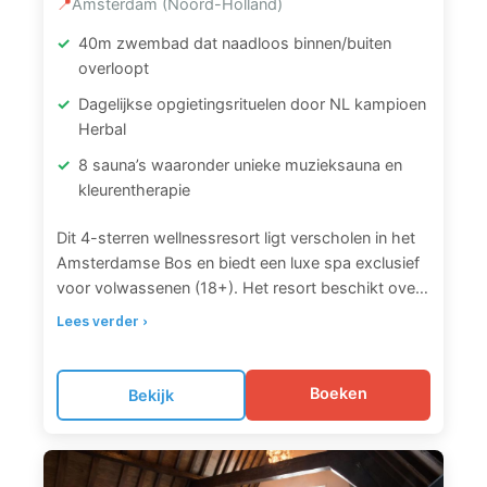
📍
Amsterdam (Noord-Holland)
omringd door majestueuze bomen. De eerste
dinsdag van de maand is badkledingdag.
40m zwembad dat naadloos binnen/buiten
overloopt
Dagelijkse opgietingsrituelen door NL kampioen
Herbal
8 sauna’s waaronder unieke muzieksauna en
kleurentherapie
Dit 4-sterren wellnessresort ligt verscholen in het
Amsterdamse Bos en biedt een luxe spa exclusief
voor volwassenen (18+). Het resort beschikt over
8 verschillende sauna’s, waaronder een Finse
Lees verder ›
sauna, haardsauna, Japanse sauna,
kleurentherapiesauna, muzieksauna, experience
sauna, stoombad en caldarium. Het 40 meter lange
Boeken
Bekijk
verwarmde zwembad loopt van binnen naar buiten.
Verder vind je er aromabaden met munt/eucalyptus
en melisse, een hottub, koude waterval, ijsruimte