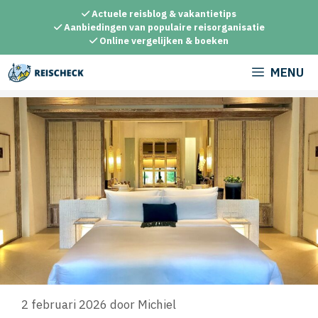
Ga
Actuele reisblog & vakantietips
naar
Aanbiedingen van populaire reisorganisatie
Online vergelijken & boeken
de
inhoud
MENU
2 februari 2026
door
Michiel