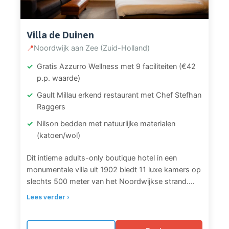
fiets om het duingebied te verkennen. Museum
Noordwijk ligt op 600 meter, Keukenhof Gardens in
de buurt en Schiphol op 30 minuten rijden.
Villa de Duinen
Parkeren met vergunning (1 per kamer).
📍
Noordwijk aan Zee (Zuid-Holland)
Gratis Azzurro Wellness met 9 faciliteiten (€42
p.p. waarde)
Gault Millau erkend restaurant met Chef Stefhan
Raggers
Nilson bedden met natuurlijke materialen
(katoen/wol)
Dit intieme adults-only boutique hotel in een
monumentale villa uit 1902 biedt 11 luxe kamers op
slechts 500 meter van het Noordwijkse strand.
Gasten ontvangen bij aankomst gratis toegang tot
Lees verder ›
Azzurro Wellness, waar je terecht kunt voor
zwembaden, whirlpools, Finse sauna, Turks
stoombad, infrarood sauna’s, zonnebanken,