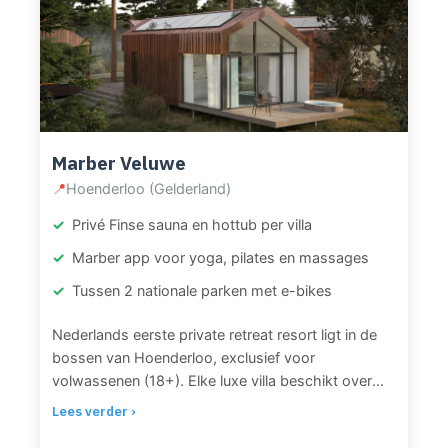
Marber Veluwe
📍
Hoenderloo (Gelderland)
Privé Finse sauna en hottub per villa
Marber app voor yoga, pilates en massages
Tussen 2 nationale parken met e-bikes
Nederlands eerste private retreat resort ligt in de
bossen van Hoenderloo, exclusief voor
volwassenen (18+). Elke luxe villa beschikt over
een privé Finse sauna en verwarmde buitenbad op
Lees verder ›
het terras. Via de handige Marber app bedien je de