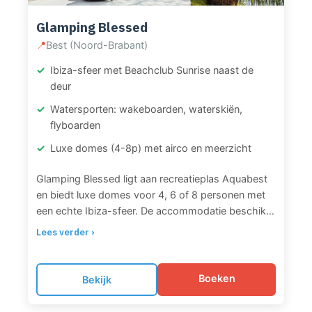
historische stadjes en de Deltawerken.
Glamping Blessed
📍
Best (Noord-Brabant)
Ibiza-sfeer met Beachclub Sunrise naast de
deur
Watersporten: wakeboarden, waterskiën,
flyboarden
Luxe domes (4-8p) met airco en meerzicht
Glamping Blessed ligt aan recreatieplas Aquabest
en biedt luxe domes voor 4, 6 of 8 personen met
een echte Ibiza-sfeer. De accommodatie beschikt
over 10 volledig geïsoleerde glamping-tenten met
Lees verder ›
airco/warmtepomp, eigen terras met barbecue,
minibar, espressomachine en geluiddichte ramen.
Gasten kunnen gebruik maken van gedeelde
Boeken
Bekijk
toiletten en douches in een grote stretchtent.
Direct naast de glamping ligt Beachclub Sunrise