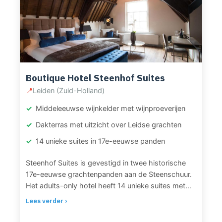
en dompelbaden. Dagelijks worden
opgietingsrituelen en soundjourneys aangeboden
door de spa manager, Nederlands kampioen
Herbal. De 31 kamers waarvan 2 Junior Suites met
bad en zithoek bevinden zich in een rustige setting.
Het restaurant serveert gezonde gerechten met
seizoensproducten. Badkledingdagen zijn dinsdag,
Boutique Hotel Steenhof Suites
woensdag en donderdag (verplicht), overige
📍
Leiden (Zuid-Holland)
dagen is badkleding niet toegestaan. Het resort
combineert wellness met moderne fitness,
Middeleeuwse wijnkelder met wijnproeverijen
squash- en tennisbanen.
Dakterras met uitzicht over Leidse grachten
14 unieke suites in 17e-eeuwse panden
Steenhof Suites is gevestigd in twee historische
17e-eeuwse grachtenpanden aan de Steenschuur.
Het adults-only hotel heeft 14 unieke suites met
hoge plafonds, authentieke details en moderne
Lees verder ›
luxe. Elke suite beschikt over Nespresso-apparaat,
Netflix en luxe regendouches. Op het dakterras