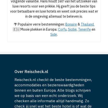
luxe resorts voor een prikkie. Hij geeft jou de beste tips
voor betaalbare en luxe hotels en weet ook precies wat er
in de omgeving allemaal te beleven is.
🌴 Populaire verre bestemmingen:
Bonaire
&
Thailand.
🇪🇺 Mooie plekken in Europa:
Corfu
,
Sicilië
,
Tenerife
en
Side
.
Over Reischeck.nl
Reischeck.nl checkt de beste bestemmingen,
accommodaties en bezienswaardigheden
binnen en buiten Europa. Alle blogs schrijven
we op basis van een echt onderzoek. Wij
checken alle informatie altijd handmatig. Zo
check jij snel wat het beste hotel is of wat de
leukste dingen zijn om te doen tijdens jouw