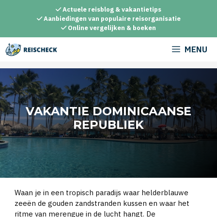
Ga
Actuele reisblog & vakantietips
naar
Aanbiedingen van populaire reisorganisatie
Online vergelijken & boeken
de
inhoud
MENU
VAKANTIE DOMINICAANSE
REPUBLIEK
Waan je in een tropisch paradijs waar helderblauwe
zeeën de gouden zandstranden kussen en waar het
ritme van merengue in de lucht hangt. De