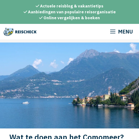
Ga
Actuele reisblog & vakantietips
naar
Aanbiedingen van populaire reisorganisatie
Online vergelijken & boeken
de
inhoud
MENU
Wat te doen aan het Comomeer?