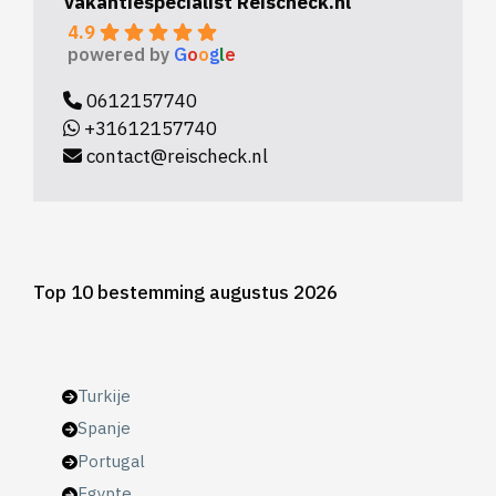
Vakantiespecialist Reischeck.nl
4.9
powered by
G
o
o
g
l
e
0612157740
+31612157740
contact@reischeck.nl
Top 10 bestemming augustus 2026
Turkije
Spanje
Portugal
Egypte