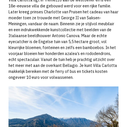
Villa Carlotta ligt in Tremezzo aan de westoever en is een
18e-eeuwse villa die gebouwd werd voor een rijke familie.
Later kreeg prinses Charlotte van Pruisen het cadeau van haar
moeder toen ze trouwde met George II van Saksen-
Meiningen, vandaar de naam. Binnenin zie je stijlvol meubilair
en een indrukwekkende kunstcollectie met beelden van de
Italiaanse beeldhouwer Antonio Canova. Maar de echte
eyecatcher is de Engelse tuin van 5,5 hectare groot, vol
kleurrijke bloemen, fonteinen en zelfs een bamboebos. In het
voorjaar bloeien hier honderden azalea’s en rododendrons,
echt spectaculair. Vanuit de tuin heb je prachtig uitzicht over
het meer met aan de overkant Bellagio. Je kunt Villa Carlotta
makkelijk bereiken met de ferry of bus en tickets kosten
ongeveer 10 euro voor volwassenen.