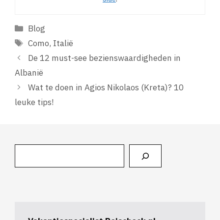
Categorieën
Blog
Tags
Como
,
Italië
De 12 must-see bezienswaardigheden in
Albanië
Wat te doen in Agios Nikolaos (Kreta)? 10
leuke tips!
Zoeken