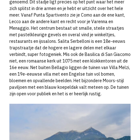
genoemd. Dit stadje ligt precies op het punt waar het meer
zich splitst in drie armen en je hebt er uitzicht over het hele
meer. Vanaf Punta Spartivento zie je Como aan de ene kant,
Lecco aan de andere kant en recht voor je Varenna en
Menaggio. Het centrum bestaat uit smalle, steile straatjes
met pastelkleurige gevels en overal vind je winkeltjes,
restaurants en ijssalons. Salita Serbelloni is een 18e-eeuws
trapstraatje dat de hogere en lagere delen met elkaar
verbindt, super fotogeniek. Mis ook de Basilica di San Giacomo
niet, een romaanse kerk uit 1075 met een klokkentoren uit de
16e eeuw. Net buiten Bellagio liggen de tuinen van Villa Melzi,
een 19e-eeuwse villa met een Engelse tuin vol bomen,
bloemen en opvallende beelden. Het bijzondere Moors-stijl
paviljoen met een blauw koepeldak valt meteen op. De tuinen
zijn open voor publiek en het is er heerlijk rustig.