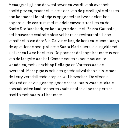
Menaggio ligt aan de westoever en wordt vaak over het
hoofd gezien, maar het is echt een van de gezelligste plekken
aan het meer. Het stadje is opgedeeld in twee delen: het
hogere oude centrum met middeleeuwse straatjes en de
Santo Stefano kerk, en het lagere deel met Piazza Garibaldi,
het bruisende centrale plein vol bars en restaurants. Loop
vanaf het plein door Via Calvi richting de kerk en je komt langs
de opvallende neo-gotische Santa Marta kerk, die ingeklemd
zit tussen twee boetieks. De promenade langs het meer is een
van de langste aan het Comomeer en super mooi om te
wandelen, met uitzicht op Bellagio en Varenna aan de
overkant. Menaggio is ook een goede uitvalsbasis als je met
de ferry verschillende dorpjes wilt bezoeken. De sfeer is
relaxed en er zijn genoeg goede restaurants waar je lokale
specialiteiten kunt proberen zoals risotto al pesce persico,
risotto met baars uit het meer.