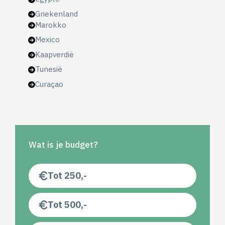
Griekenland
Marokko
Mexico
Kaapverdië
Tunesië
Curaçao
Wat is je budget?
Tot 250,-
Tot 500,-