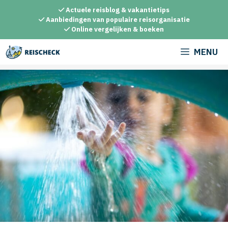
Ga
Actuele reisblog & vakantietips
naar
Aanbiedingen van populaire reisorganisatie
Online vergelijken & boeken
de
inhoud
MENU