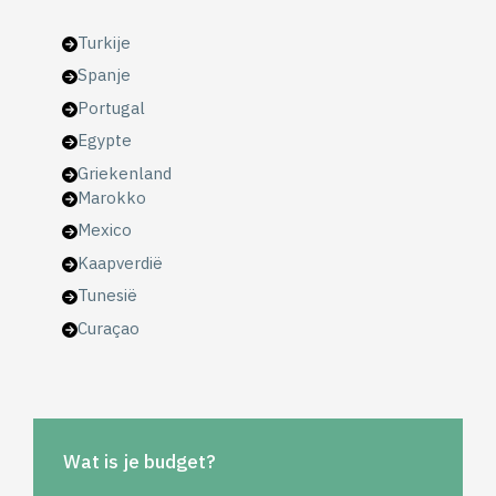
Turkije
Spanje
Portugal
Egypte
Griekenland
Marokko
Mexico
Kaapverdië
Tunesië
Curaçao
Wat is je budget?