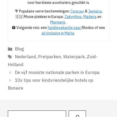
voor hun kleine avonturiers geschikt is.
🌴 Populaire verre bestemmingen:
Curaçao
&
Jamaica.
🇪🇺 Mooie plekken in Europa:
Zakynthos
,
Madeira
en
Marmaris
.
🏨 Volgende reis: een
familievakantie naar
Rhodos of een
all inclusive in Malta
.
Categorieën
Blog
Tags
Nederland
,
Pretparken
,
Waterpark
,
Zuid-
Holland
De vijf mooiste nationale parken in Europa
10x tips voor kindvriendelijke hotels op
Bonaire
Zoeken