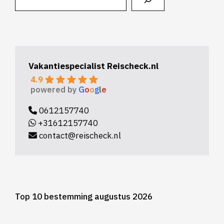
Vakantiespecialist Reischeck.nl
4.9
powered by
G
o
o
g
l
e
0612157740
+31612157740
contact@reischeck.nl
Top 10 bestemming augustus 2026