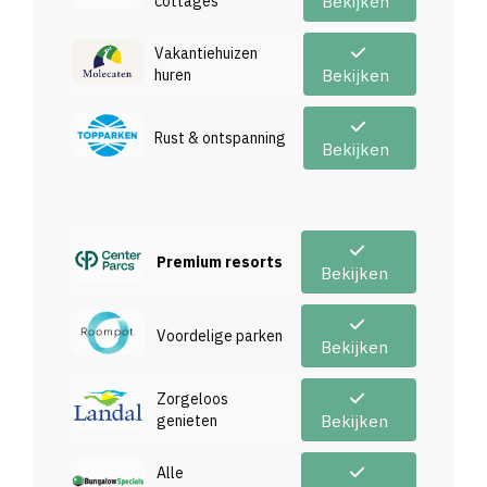
cottages
Bekijken
Vakantiehuizen
huren
Bekijken
Rust & ontspanning
Bekijken
Premium resorts
Bekijken
Voordelige parken
Bekijken
Zorgeloos
genieten
Bekijken
Alle