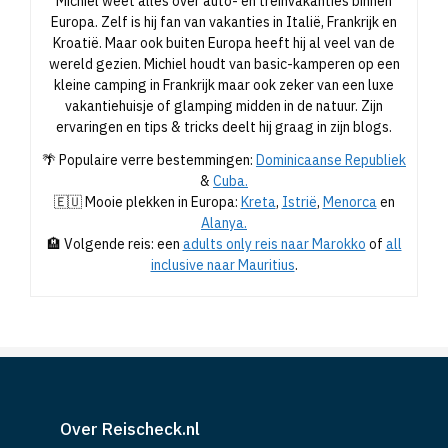
Michiel weet alles over auto- en treinvakanties binnen
Europa. Zelf is hij fan van vakanties in Italië, Frankrijk en
Kroatië. Maar ook buiten Europa heeft hij al veel van de
wereld gezien. Michiel houdt van basic-kamperen op een
kleine camping in Frankrijk maar ook zeker van een luxe
vakantiehuisje of glamping midden in de natuur. Zijn
ervaringen en tips & tricks deelt hij graag in zijn blogs.
🌴 Populaire verre bestemmingen:
Dominicaanse Republiek
&
Cuba.
🇪🇺 Mooie plekken in Europa:
Kreta
,
Istrië
,
Menorca
en
Alanya.
🏨 Volgende reis: een
adults only reis naar Marokko
of
all
inclusive naar Mauritius
.
Over Reischeck.nl