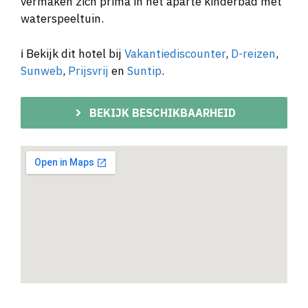
vermaken zich prima in het aparte kinderbad met
waterspeeltuin.
ℹ️ Bekijk dit hotel bij
Vakantiediscounter
,
D-reizen
,
Sunweb
,
Prijsvrij
en
Suntip
.
BEKIJK BESCHIKBAARHEID