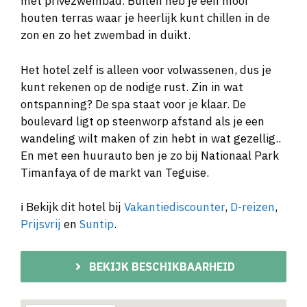
met privézwembad. Buiten heb je een mooi
houten terras waar je heerlijk kunt chillen in de
zon en zo het zwembad in duikt.
Het hotel zelf is alleen voor volwassenen, dus je
kunt rekenen op de nodige rust. Zin in wat
ontspanning? De spa staat voor je klaar. De
boulevard ligt op steenworp afstand als je een
wandeling wilt maken of zin hebt in wat gezellig..
En met een huurauto ben je zo bij Nationaal Park
Timanfaya of de markt van Teguise.
ℹ️ Bekijk dit hotel bij
Vakantiediscounter
,
D-reizen
,
Prijsvrij
en
Suntip
.
BEKIJK BESCHIKBAARHEID