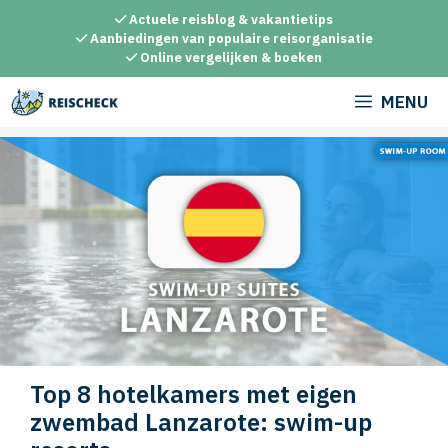
Ga
Actuele reisblog & vakantietips
naar
Aanbiedingen van populaire reisorganisatie
Online vergelijken & boeken
de
inhoud
MENU
Top 8 hotelkamers met eigen
zwembad Lanzarote: swim-up