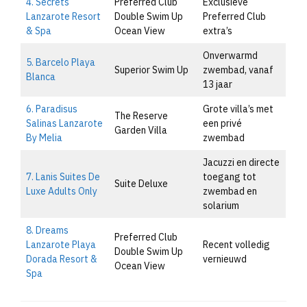
4. Secrets
Preferred Club
Exclusieve
Lanzarote Resort
Double Swim Up
Preferred Club
& Spa
Ocean View
extra’s
Onverwarmd
5. Barcelo Playa
Superior Swim Up
zwembad, vanaf
Blanca
13 jaar
6. Paradisus
Grote villa’s met
The Reserve
Salinas Lanzarote
een privé
Garden Villa
By Melia
zwembad
Jacuzzi en directe
7. Lanis Suites De
toegang tot
Suite Deluxe
Luxe Adults Only
zwembad en
solarium
8. Dreams
Preferred Club
Lanzarote Playa
Recent volledig
Double Swim Up
Dorada Resort &
vernieuwd
Ocean View
Spa