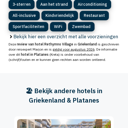
3-sterren
Aan het strand
Airconditioning
All-inclusive
Kindvriendelijk
Restaurant
Sportfaciliteiten
WiFi
Zwembad
Bekijk hier een overzicht met alle voorzieningen
Deze
review van hotel Rethymno Village
in
Griekenland
is geschreven
door reisexpert Marjon en is
geldig voor augustus 2026
. De informatie
over dit
hotel in Platanes
(Kreta) is onder voorbehoud van
(schrijf)fouten en er kunnen geen rechten aan worden ontleend.
🏖️ Bekijk andere hotels in
Griekenland & Platanes