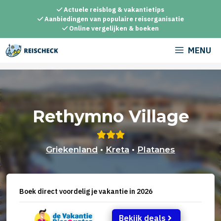
Ga
Actuele reisblog & vakantietips
naar
Aanbiedingen van populaire reisorganisatie
Online vergelijken & boeken
de
inhoud
MENU
Rethymno Village
Griekenland
•
Kreta
•
Platanes
Boek direct voordelig je vakantie in 2026
Bekijk deals