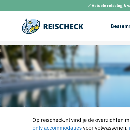
Ga
Actuele reisblog & v
naar
de
inhoud
Bestem
Op reischeck.nl vind je de overzichten m
only accommodaties
voor volwassenen,