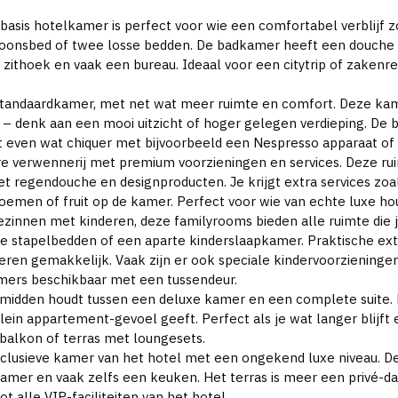
 basis hotelkamer is perfect voor wie een comfortabel verblijf 
sbed of twee losse bedden. De badkamer heeft een douche of ba
 zithoek en vaak een bureau. Ideaal voor een citytrip of zakenre
 standaardkamer, met net wat meer ruimte en comfort. Deze ka
l – denk aan een mooi uitzicht of hoger gelegen verdieping. De
et even wat chiquer met bijvoorbeeld een Nespresso apparaat of 
re verwennerij met premium voorzieningen en services. Deze ru
regendouche en designproducten. Je krijgt extra services zoal
emen of fruit op de kamer. Perfect voor wie van echte luxe ho
gezinnen met kinderen, deze familyrooms bieden alle ruimte die j
te stapelbedden of een aparte kinderslaapkamer. Praktische ext
ren gemakkelijk. Vaak zijn er ook speciale kindervoorzieningen
amers beschikbaar met een tussendeur.
 midden houdt tussen een deluxe kamer en een complete suite. H
n appartement-gevoel geeft. Perfect als je wat langer blijft en
 balkon of terras met loungesets.
xclusieve kamer van het hotel met een ongekend luxe niveau. 
mer en vaak zelfs een keuken. Het terras is meer een privé-d
t alle VIP-faciliteiten van het hotel.