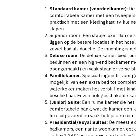
Standaard kamer (voordeelkamer)
: De
comfortabele kamer met een tweepersoon
praktisch met een kledingkast, tv, kleine
slapen.
Superior room: Een stapje luxer dan de
liggen op de betere locaties in het hote
zowel bad als douche. De inrichting is n
Deluxe room
: De deluxe kamer biedt pu
bedlinnen en een high-end badkamer met 
opengemaakt) en vaak staan er verse blo
Familiekamer
: Speciaal ingericht voor 
mogelijk: van een extra bed tot comple
waterkoker maken het verblijf met kinde
beschikbaar. Er zijn ook geschakelde k
(Junior) Suite
: Een ruime kamer die het
comfortabele bank, wat de kamer een klei
luxe uitgevoerd en vaak heb je een ruim
Presidential/Royal Suites
: De meest e
badkamers, een riante woonkamer, eetka
Je krijgt 24/7 butlerservice en toegang to