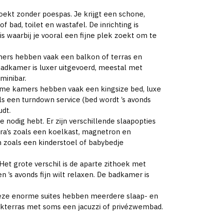
zoekt zonder poespas. Je krijgt een schone,
d, toilet en wastafel. De inrichting is
is waarbij je vooral een fijne plek zoekt om te
mers hebben vaak een balkon of terras en
 badkamer is luxer uitgevoerd, meestal met
minibar.
ime kamers hebben vaak een kingsize bed, luxe
s een turndown service (bed wordt ’s avonds
udt.
e nodig hebt. Er zijn verschillende slaapopties
ra’s zoals een koelkast, magnetron en
 zoals een kinderstoel of babybedje
et grote verschil is de aparte zithoek met
 ’s avonds fijn wilt relaxen. De badkamer is
Deze enorme suites hebben meerdere slaap- en
akterras met soms een jacuzzi of privézwembad.