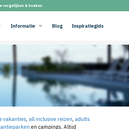
e vergelijken & boeken
Informatie
Blog
Inspiratiegids
e vakanties
,
all inclusive reizen
,
adults
kantieparken
en campings. Altijd