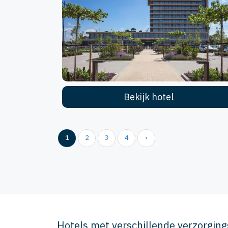
Bekijk hotel
1
2
3
4
›
Hotels met verschillende verzorgin