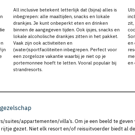
All inclusive betekent letterlijk dat (bijna) alles is
Ult
en
inbegrepen: alle maaltijden, snacks en lokale
inc
drankjes. Je kunt onbeperkt eten en drinken
zit
die
binnen de aangegeven tijden. Ook ijsjes, snacks en
coc
lokale alcoholische drankjes zitten in het pakket.
Som
en
Vaak zijn ook activiteiten en
en 
ijn
(water)sportfaciliteiten inbegrepen. Perfect voor
res
e
een zorgeloze vakantie waarbij je niet op je
met
portemonnee hoeft te letten. Vooral populair bij
en 
strandresorts.
sgezelschap
rs/suites/appartementen/villa’s. Om je een beeld te geven
tje gezet. Niet elk resort en/of reisuitvoerder biedt al d