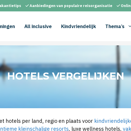
akantietips
Aanbiedingen van populaire reisorganisatie
Onlin
mingen
All inclusive
Kindvriendelijk
Thema’s
HOTELS VERGELIJKEN
et hotels per land, regio en plaats voor
kindvriendelijk
intieme kleinschalige resorts
, luxe wellness hotels,
va