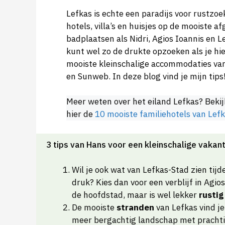
Lefkas is echte een paradijs voor rustzo
hotels, villa’s en huisjes op de mooiste a
badplaatsen als Nidri, Agios Ioannis en L
kunt wel zo de drukte opzoeken als je hie
mooiste kleinschalige accommodaties van 
en Sunweb. In deze blog vind je mijn tips
Meer weten over het eiland Lefkas? Bekij
hier de
10 mooiste familiehotels van Lef
3 tips van Hans voor een kleinschalige vakant
Wil je ook wat van Lefkas-Stad zien tijde
druk? Kies dan voor een verblijf in Agios I
de hoofdstad, maar is wel lekker
rustig
De mooiste
stranden
van Lefkas vind je
meer bergachtig landschap met prachti