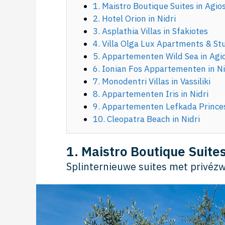
1. Maistro Boutique Suites in Agio
2. Hotel Orion in Nidri
3. Asplathia Villas in Sfakiotes
4. Villa Olga Lux Apartments & Stu
5. Appartementen Wild Sea in Agio
6. Ionian Fos Appartementen in N
7. Monodentri Villas in Vassiliki
8. Appartementen Iris in Nidri
9. Appartementen Lefkada Prince
10. Cleopatra Beach in Nidri
1. Maistro Boutique Suites
Splinternieuwe suites met privéz