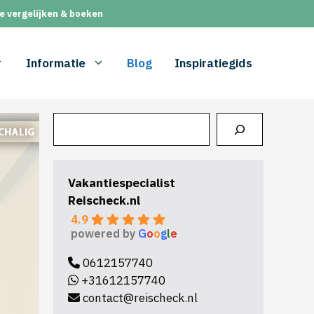
e vergelijken & boeken
Informatie
Blog
Inspiratiegids
Zoeken
Vakantiespecialist
Reischeck.nl
4.9
powered by
G
o
o
g
l
e
0612157740
+31612157740
contact@reischeck.nl