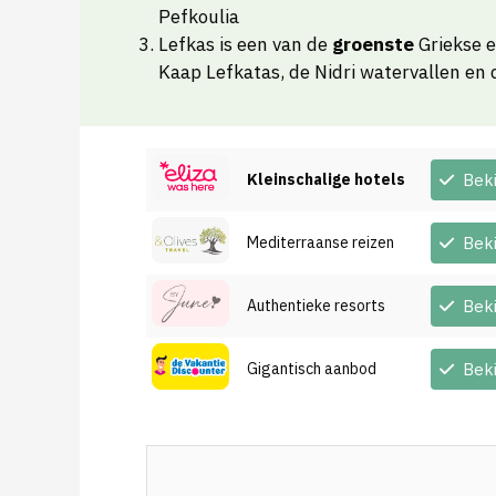
Pefkoulia
Lefkas is een van de
groenste
Griekse e
Kaap Lefkatas, de Nidri watervallen en 
Kleinschalige hotels
Bek
Mediterraanse reizen
Bek
Authentieke resorts
Bek
Gigantisch aanbod
Bek