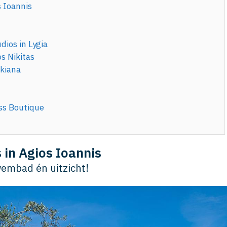
s Ioannis
dios in Lygia
s Nikitas
ikiana
ss Boutique
 in Agios Ioannis
wembad én uitzicht!