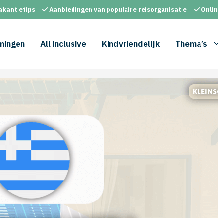
akantietips
Aanbiedingen van populaire reisorganisatie
Onlin
mingen
All inclusive
Kindvriendelijk
Thema’s