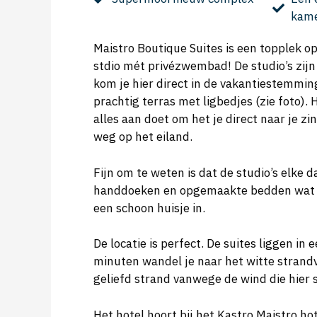
kam
Maistro Boutique Suites is een topplek op 
stdio mét privézwembad! De studio’s zijn
kom je hier direct in de vakantiestemmin
prachtig terras met ligbedjes (zie foto).
alles aan doet om het je direct naar je zi
weg op het eiland.
Fijn om te weten is dat de studio’s elke
handdoeken en opgemaakte bedden wat bes
een schoon huisje in.
De locatie is perfect. De suites liggen i
minuten wandel je naar het witte strandva
geliefd strand vanwege de wind die hier s
Het hotel hoort bij het Kastro Maistro h