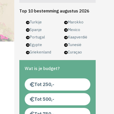
Top 10 bestemming augustus 2026
Turkije
Marokko
Spanje
Mexico
Portugal
Kaapverdië
Egypte
Tunesië
Griekenland
Curaçao
Wat is je budget?
Tot 250,-
Tot 500,-
Tot 750,-