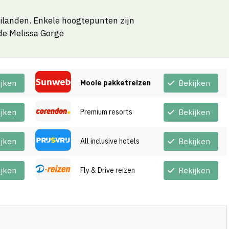
ilanden. Enkele hoogtepunten zijn
de Melissa Gorge
ijken
Mooie pakketreizen
Bekijken
ijken
Premium resorts
Bekijken
ijken
All inclusive hotels
Bekijken
ijken
Fly & Drive reizen
Bekijken