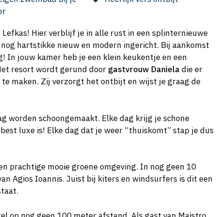
er
Lefkas! Hier verblijf je in alle rust in een splinternieuwe
 nog hartstikke nieuw en modern ingericht. Bij aankomst
g! In jouw kamer heb je een klein keukentje en een
 Het resort wordt gerund door
gastvrouw Daniela
die er
n te maken. Zij verzorgt het ontbijt en wijst je graag de
 dag worden schoongemaakt. Elke dag krijg je schone
t luxe is! Elke dag dat je weer “thuiskomt” stap je dus
n een prachtige mooie groene omgeving. In nog geen 10
n Agios Ioannis. Juist bij kiters en windsurfers is dit een
taat.
otel op nog geen 100 meter afstand. Als gast van Maistro