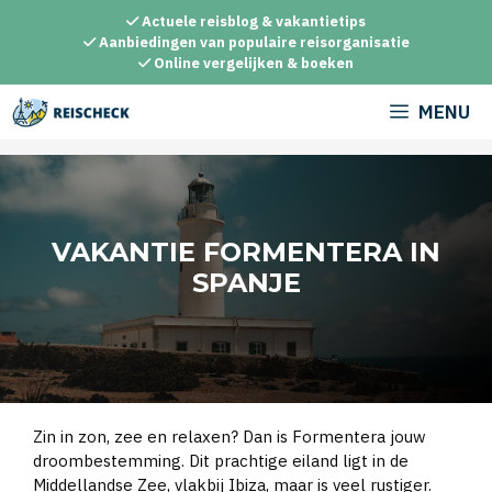
Ga
Actuele reisblog & vakantietips
naar
Aanbiedingen van populaire reisorganisatie
Online vergelijken & boeken
de
inhoud
MENU
VAKANTIE FORMENTERA IN
SPANJE
Zin in zon, zee en relaxen? Dan is Formentera jouw
droombestemming. Dit prachtige eiland ligt in de
Middellandse Zee, vlakbij Ibiza, maar is veel rustiger.