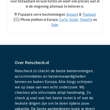
voor betaalbare en luxe hotels en weet ook precies wat er
in de omgeving allemaal te beleven is.
🌴 Populaire verre bestemmingen:
Bonaire
&
Thailand.
🇪🇺 Mooie plekken in Europa:
Corfu
,
Sicilië
,
Tenerife
en
Side
.
Over Reischeck.nl
Reischeck.nl checkt de beste bestemmingen,
accommodaties en bezienswaardigheden
binnen en buiten Europa. Alle blogs schrijven
we op basis van een echt onderzoek. Wij
checken alle informatie altijd handmatig. Zo
check jij snel wat het beste hotel is of wat de
leukste dingen zijn om te doen tijdens jouw
vakantie. De beste aanbiedingen boek je direct