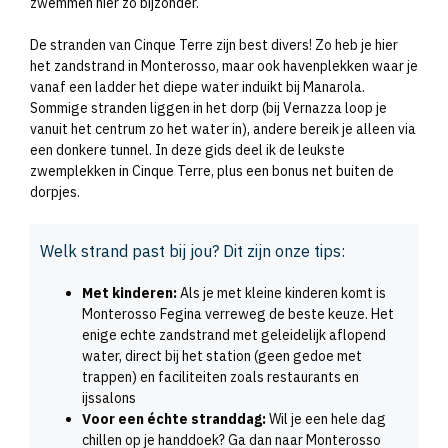
zwemmen hier zo bijzonder.
De stranden van Cinque Terre zijn best divers! Zo heb je hier
het zandstrand in Monterosso, maar ook havenplekken waar je
vanaf een ladder het diepe water induikt bij Manarola.
Sommige stranden liggen in het dorp (bij Vernazza loop je
vanuit het centrum zo het water in), andere bereik je alleen via
een donkere tunnel. In deze gids deel ik de leukste
zwemplekken in Cinque Terre, plus een bonus net buiten de
dorpjes.
Welk strand past bij jou? Dit zijn onze tips:
Met kinderen:
Als je met kleine kinderen komt is
Monterosso Fegina verreweg de beste keuze. Het
enige echte zandstrand met geleidelijk aflopend
water, direct bij het station (geen gedoe met
trappen) en faciliteiten zoals restaurants en
ijssalons
Voor een échte stranddag:
Wil je een hele dag
chillen op je handdoek? Ga dan naar Monterosso