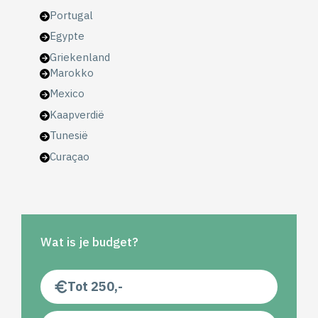
Portugal
Egypte
Griekenland
Marokko
Mexico
Kaapverdië
Tunesië
Curaçao
Wat is je budget?
Tot 250,-