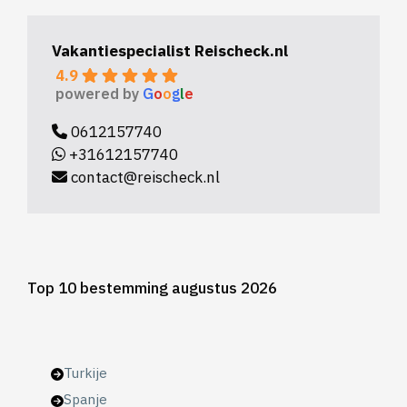
Vakantiespecialist Reischeck.nl
4.9
powered by
G
o
o
g
l
e
0612157740
+31612157740
contact@reischeck.nl
Top 10 bestemming augustus 2026
Turkije
Spanje