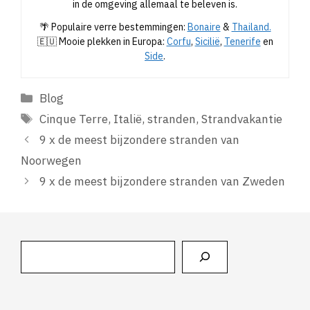
in de omgeving allemaal te beleven is.
🌴 Populaire verre bestemmingen:
Bonaire
&
Thailand.
🇪🇺 Mooie plekken in Europa:
Corfu
,
Sicilië
,
Tenerife
en
Side
.
Categorieën
Blog
Tags
Cinque Terre
,
Italië
,
stranden
,
Strandvakantie
9 x de meest bijzondere stranden van
Noorwegen
9 x de meest bijzondere stranden van Zweden
Zoeken