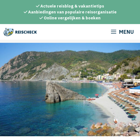
Ga
Actuele reisblog & vakantietips
naar
Aanbiedingen van populaire reisorganisatie
Online vergelijken & boeken
de
inhoud
MENU