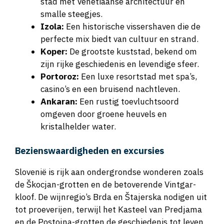
smalle steegjes.
Izola:
Een historische vissershaven die de
perfecte mix biedt van cultuur en strand.
Koper:
De grootste kuststad, bekend om
zijn rijke geschiedenis en levendige sfeer.
Portoroz:
Een luxe resortstad met spa’s,
casino’s en een bruisend nachtleven.
Ankaran:
Een rustig toevluchtsoord
omgeven door groene heuvels en
kristalhelder water.
Bezienswaardigheden en excursies
Slovenië is rijk aan ondergrondse wonderen zoals
de Škocjan-grotten en de betoverende Vintgar-
kloof. De wijnregio’s Brda en Štajerska nodigen uit
tot proeverijen, terwijl het Kasteel van Predjama
en de Postojna-grotten de geschiedenis tot leven