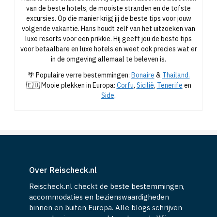
excursies. Op die manier krijg jij de beste tips voor jouw
volgende vakantie. Hans houdt zelf van het uitzoeken van
luxe resorts voor een prikkie. Hij geeft jou de beste tips
voor betaalbare en luxe hotels en weet ook precies wat er
in de omgeving allemaal te beleven is.
🌴 Populaire verre bestemmingen:
Bonaire
&
Thailand.
🇪🇺 Mooie plekken in Europa:
Corfu
,
Sicilië
,
Tenerife
en
Side
.
Over Reischeck.nl
Reischeck.nl checkt de beste bestemmingen,
accommodaties en bezienswaardigheden
binnen en buiten Europa. Alle blogs schrijven
we op basis van een echt onderzoek. Wij