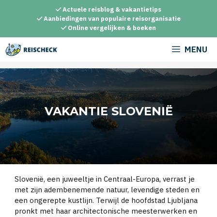
Ga
Actuele reisblog & vakantietips
naar
Aanbiedingen van populaire reisorganisatie
Online vergelijken & boeken
de
inhoud
MENU
VAKANTIE SLOVENIË
Slovenië, een juweeltje in Centraal-Europa, verrast je
met zijn adembenemende natuur, levendige steden en
een ongerepte kustlijn. Terwijl de hoofdstad Ljubljana
pronkt met haar architectonische meesterwerken en