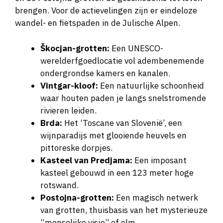
brengen. Voor de actievelingen zijn er eindeloze
wandel- en fietspaden in de Julische Alpen.
Škocjan-grotten:
Een UNESCO-
werelderfgoedlocatie vol adembenemende
ondergrondse kamers en kanalen.
Vintgar-kloof:
Een natuurlijke schoonheid
waar houten paden je langs snelstromende
rivieren leiden.
Brda:
Het ‘Toscane van Slovenië’, een
wijnparadijs met glooiende heuvels en
pittoreske dorpjes.
Kasteel van Predjama:
Een imposant
kasteel gebouwd in een 123 meter hoge
rotswand.
Postojna-grotten:
Een magisch netwerk
van grotten, thuisbasis van het mysterieuze
“menselijke visje” of olm.