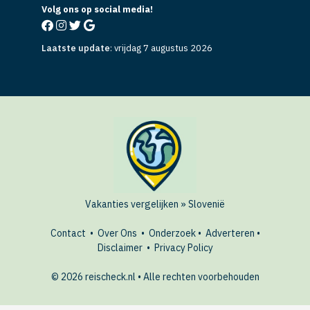
Laatste update
:
vrijdag 7 augustus 2026
Vakanties vergelijken
»
Slovenië
Contact
•
Over Ons
•
Onderzoek
•
Adverteren
•
Disclaimer
•
Privacy Policy
© 2026 reischeck.nl • Alle rechten voorbehouden
AANBIEDINGEN
Bekijk hotels in Slovenië