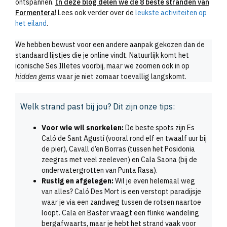
ontspannen.
In deze blog delen we de 8 beste stranden van
Formentera
! Lees ook verder over de
leukste activiteiten op
het eiland
.
We hebben bewust voor een andere aanpak gekozen dan de
standaard lijstjes die je online vindt. Natuurlijk komt het
iconische Ses Illetes voorbij, maar we zoomen ook in op
hidden gems
waar je niet zomaar toevallig langskomt.
Welk strand past bij jou? Dit zijn onze tips:
Voor wie wil snorkelen:
De beste spots zijn Es
Caló de Sant Agustí (vooral rond elf en twaalf uur bij
de pier), Cavall d’en Borras (tussen het Posidonia
zeegras met veel zeeleven) en Cala Saona (bij de
onderwatergrotten van Punta Rasa).
Rustig en afgelegen:
Wil je even helemaal weg
van alles? Caló Des Mort is een verstopt paradijsje
waar je via een zandweg tussen de rotsen naartoe
loopt. Cala en Baster vraagt een flinke wandeling
bergafwaarts, maar je hebt het strand vaak voor