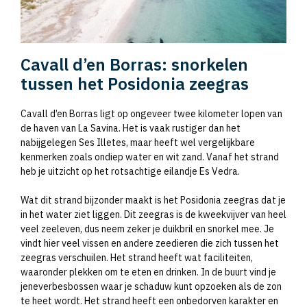
Cavall d’en Borras: snorkelen
tussen het Posidonia zeegras
Cavall d’en Borras ligt op ongeveer twee kilometer lopen van
de haven van La Savina. Het is vaak rustiger dan het
nabijgelegen Ses Illetes, maar heeft wel vergelijkbare
kenmerken zoals ondiep water en wit zand. Vanaf het strand
heb je uitzicht op het rotsachtige eilandje Es Vedra.
Wat dit strand bijzonder maakt is het Posidonia zeegras dat je
in het water ziet liggen. Dit zeegras is de kweekvijver van heel
veel zeeleven, dus neem zeker je duikbril en snorkel mee. Je
vindt hier veel vissen en andere zeedieren die zich tussen het
zeegras verschuilen. Het strand heeft wat faciliteiten,
waaronder plekken om te eten en drinken. In de buurt vind je
jeneverbesbossen waar je schaduw kunt opzoeken als de zon
te heet wordt. Het strand heeft een onbedorven karakter en