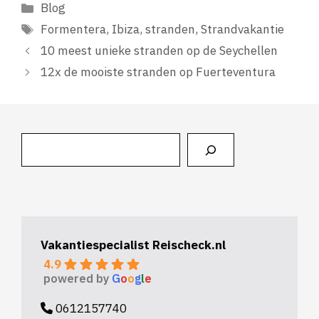
Categorieën
Blog
Tags
Formentera
,
Ibiza
,
stranden
,
Strandvakantie
10 meest unieke stranden op de Seychellen
12x de mooiste stranden op Fuerteventura
Zoeken
Vakantiespecialist Reischeck.nl
4.9
powered by
G
o
o
g
l
e
0612157740