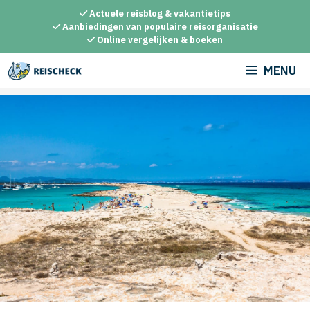
Ga
Actuele reisblog & vakantietips
naar
Aanbiedingen van populaire reisorganisatie
Online vergelijken & boeken
de
inhoud
MENU