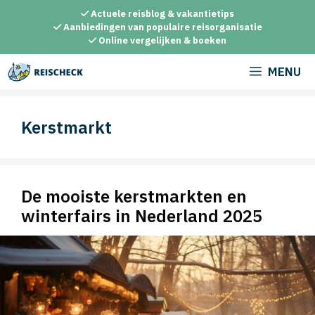
Ga
Actuele reisblog & vakantietips
naar
Aanbiedingen van populaire reisorganisatie
Online vergelijken & boeken
de
inhoud
MENU
Kerstmarkt
De mooiste kerstmarkten en
winterfairs in Nederland 2025