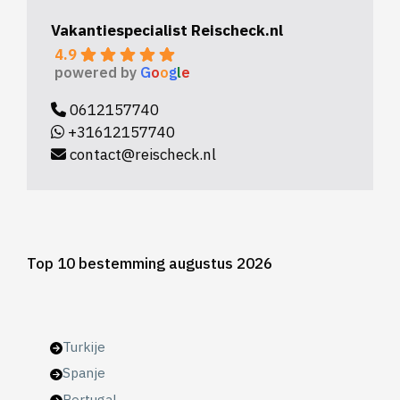
Vakantiespecialist Reischeck.nl
4.9
powered by
G
o
o
g
l
e
0612157740
+31612157740
contact@reischeck.nl
Top 10 bestemming augustus 2026
Turkije
Spanje
Portugal