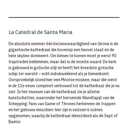
La Catedral de Santa Maria
De absolute nummer één bezienswaardigheid van Girona is de
gigantische kathedraal die bovenop een heuvel staat en de
hele skyline domineert. Om binnen te komen moet je eerst 90
traptreden beklimmen, maar dat is de moeite waard. De kerk
is gebouwd in gotische stijl en heeft het breedste gotische
schip ter wereld – echt indrukwekkend als je binnenkomt.
Oorspronkelijk stond hier een Moorse moskee, maar die werd
in de 11e eeuw compleet verbouwd tot de kathedraal die je nu
ziet. In het museum van de kathedraal zie je allerlei
kunstschatten, waaronder het beroemde Wandtapijt van de
Schepping. Fans van Game of Thrones herkennen de trappen
en het gebouw misschien: hier zijn in seizoen 6 scènes
opgenomen, waarbij de kathedraal dienstdeed als de Sept of
Baelor.