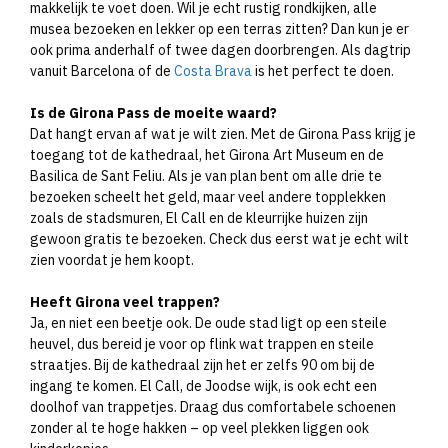
makkelijk te voet doen. Wil je echt rustig rondkijken, alle
musea bezoeken en lekker op een terras zitten? Dan kun je er
ook prima anderhalf of twee dagen doorbrengen. Als dagtrip
vanuit Barcelona of de
Costa Brava
is het perfect te doen.
Is de Girona Pass de moeite waard?
Dat hangt ervan af wat je wilt zien. Met de Girona Pass krijg je
toegang tot de kathedraal, het Girona Art Museum en de
Basilica de Sant Feliu. Als je van plan bent om alle drie te
bezoeken scheelt het geld, maar veel andere topplekken
zoals de stadsmuren, El Call en de kleurrijke huizen zijn
gewoon gratis te bezoeken. Check dus eerst wat je echt wilt
zien voordat je hem koopt.
Heeft Girona veel trappen?
Ja, en niet een beetje ook. De oude stad ligt op een steile
heuvel, dus bereid je voor op flink wat trappen en steile
straatjes. Bij de kathedraal zijn het er zelfs 90 om bij de
ingang te komen. El Call, de Joodse wijk, is ook echt een
doolhof van trappetjes. Draag dus comfortabele schoenen
zonder al te hoge hakken – op veel plekken liggen ook