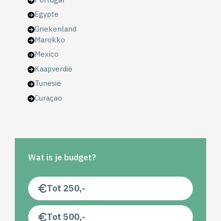
Egypte
Griekenland
Marokko
Mexico
Kaapverdië
Tunesië
Curaçao
Wat is je budget?
Tot 250,-
Tot 500,-