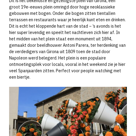
Dit is het bekendste en gezelligste plein van Girona, een
groot 19e-eeuws plein omringd door hoge neoklassieke
gebouwen met bogen. Onder die bogen zitten tientallen
terrassen en restaurants waar je heerlijk kunt eten en drinken.
Dit is echt het kloppende hart van de stad – ’s avonds is het
hier super levendig en speelt het nachtleven zich hier af. In
het midden van het plein staat een monument uit 1894,
gemaakt door beeldhouwer Antoni Parera, ter herdenking van
de verdedigers van Girona uit 1809 toen de stad door
Napoleon werd belegerd. Het plein is een populaire
ontmoetingsplek voor locals, vooral in het weekend zie je hier
veel Spanjaarden zitten. Perfect voor people watching met
een biertje.