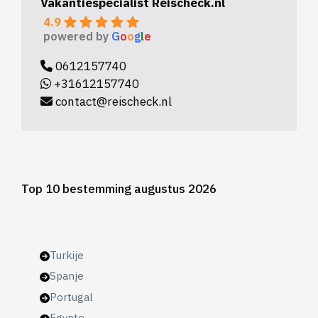
Vakantiespecialist Reischeck.nl
4.9
powered by
G
o
o
g
l
e
0612157740
+31612157740
contact@reischeck.nl
Top 10 bestemming augustus 2026
Turkije
Spanje
Portugal
Egypte