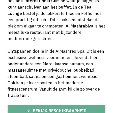
de
Jana International Cuisine
waar je dagelijks
kunt aanschuiven aan het buffet. In de
Tea
Lounge
bestel je de lekkerste thee en koffie met
een prachtig uitzicht. Dit is ook een uitstekende
plek om elkaar te ontmoeten.
Al Mashrabiya
is het
meest luxe restaurant met bijzondere
mediterrane gerechten.
Ontspannen doe je in de AlMashreq Spa. Dit is een
exclusieve wellness voor mannen. Je vindt hier
onder andere een Marokkaanse hamam, een
massageruimte met privédouche, bubbelbad,
stoombad, sauna en een gaaf binnenzwembad.
Ook kan je hier sporten in het moderne
fitnesscentrum. Vanuit de gym kijk je zo over de
fraaie tuin.
BEKIJK BESCHIKBAARHEID