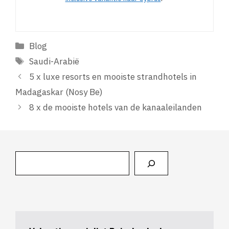
Categorieën
Blog
Tags
Saudi-Arabië
5 x luxe resorts en mooiste strandhotels in
Madagaskar (Nosy Be)
8 x de mooiste hotels van de kanaaleilanden
Zoeken