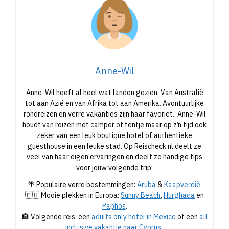
Anne-Wil
Anne-Wil heeft al heel wat landen gezien. Van Australië
tot aan Azië en van Afrika tot aan Amerika. Avontuurlijke
rondreizen en verre vakanties zijn haar favoriet. Anne-Wil
houdt van reizen met camper of tentje maar op z’n tijd ook
zeker van een leuk boutique hotel of authentieke
guesthouse in een leuke stad. Op Reischeck.nl deelt ze
veel van haar eigen ervaringen en deelt ze handige tips
voor jouw volgende trip!
🌴 Populaire verre bestemmingen:
Aruba
&
Kaapverdië.
🇪🇺 Mooie plekken in Europa:
Sunny Beach
,
Hurghada
en
Paphos
.
🏨 Volgende reis: een
adults only hotel in Mexico
of een
all
inclusive vakantie naar Cyprus
.