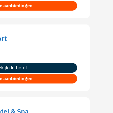
le aanbiedingen
ort
kijk dit hotel
le aanbiedingen
tel & Spa