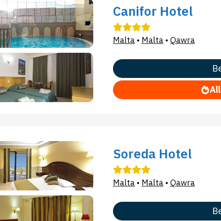
Canifor Hotel
Malta
•
Malta
•
Qawra
Be
Al
Soreda Hotel
Malta
•
Malta
•
Qawra
Be