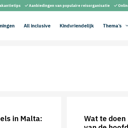
akantietips
Aanbiedingen van populaire reisorganisatie
Onlin
mingen
All inclusive
Kindvriendelijk
Thema’s
els in Malta:
Wat te doen 
van de hoofd