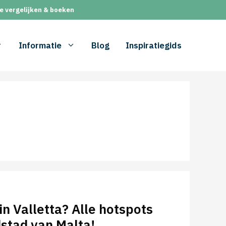
e vergelijken & boeken
Informatie
Blog
Inspiratiegids
in Valletta? Alle hotspots
stad van Malta!