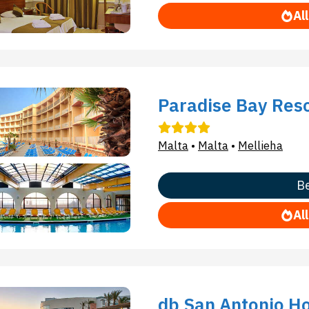
Al
Paradise Bay Res
Malta
•
Malta
•
Mellieha
Be
Al
db San Antonio Ho