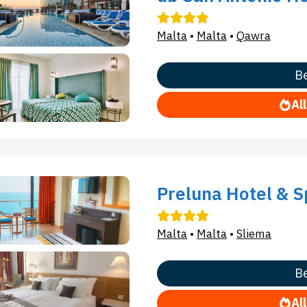
Malta
•
Malta
•
Qawra
Be
Al
Preluna Hotel & 
Malta
•
Malta
•
Sliema
Be
Al