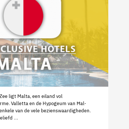
ee ligt Malta, een eiland vol
rme. Valletta en de Hypogeum van Ħal-
s enkele van de vele bezienswaardigheden.
geliefd …