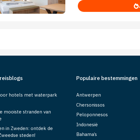
reisblogs
Populaire bestemmingen
voor hotels met waterpark
Antwerpen
Chersonissos
de mooiste stranden van
Peloponnesos
e
Indonesië
en in Zweden: ontdek de
Bahama’s
Zweedse steden!