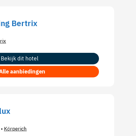
ng Bertrix
rix
Bekijk dit hotel
Alle aanbiedingen
lux
•
Körperich