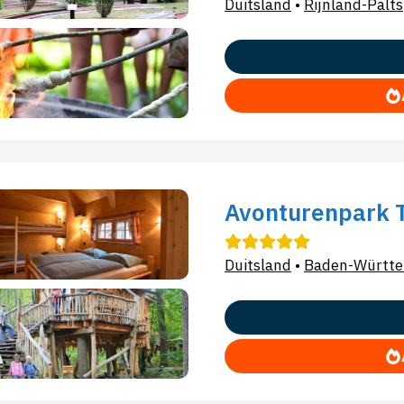
Duitsland
•
Rijnland-Palts
Avonturenpark T
Duitsland
•
Baden-Württ