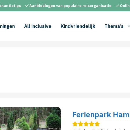
akantietips
Aanbiedingen van populaire reisorganisatie
Onlin
mingen
All inclusive
Kindvriendelijk
Thema’s
Ferienpark Ham