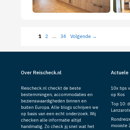
Pagina
Pagina
Pagina
1
2
…
34
Volgende
→
Over Reischeck.nl
Actuele 
Reischeck.nl checkt de beste
10x tips 
bestemmingen, accommodaties en
op Kos
bezienswaardigheden binnen en
Top 10: 
buiten Europa. Alle blogs schrijven we
Lanzarot
op basis van een echt onderzoek. Wij
Rondreiz
checken alle informatie altijd
mooiste 
handmatig. Zo check jij snel wat het