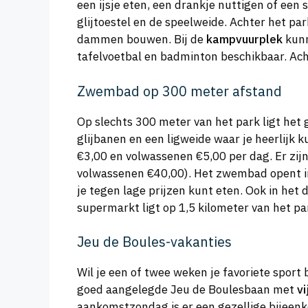
een ijsje eten, een drankje nuttigen of een
glijtoestel en de speelweide. Achter het pa
dammen bouwen. Bij de
kampvuurplek
kunn
tafelvoetbal en badminton beschikbaar. Ach
Zwembad op 300 meter afstand
Op slechts 300 meter van het park ligt h
glijbanen en een ligweide waar je heerlijk 
€3,00 en volwassenen €5,00 per dag. Er zij
volwassenen €40,00). Het zwembad opent i
je tegen lage prijzen kunt eten. Ook in het 
supermarkt ligt op 1,5 kilometer van het pa
Jeu de Boules-vakanties
Wil je een of twee weken je favoriete sport 
goed aangelegde Jeu de Boulesbaan met
vi
aankomstzondag is er een gezellige bijeenk