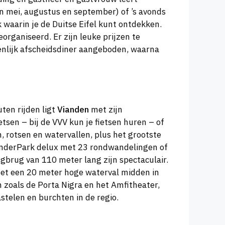
(in mei, augustus en september) of ’s avonds
ek waarin je de Duitse Eifel kunt ontdekken.
organiseerd. Er zijn leuke prijzen te
menlijk afscheidsdiner aangeboden, waarna
ten rijden ligt
Vianden
met zijn
etsen – bij de VVV kun je fietsen huren – of
, rotsen en watervallen, plus het grootste
nderPark delux met 23 rondwandelingen of
ngbrug van 110 meter lang zijn spectaculair.
met een 20 meter hoge waterval midden in
 zoals de Porta Nigra en het Amfitheater,
elen en burchten in de regio.