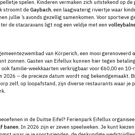
 spelletje spelen. Kinderen vermaken zich uitstekend op de
rk stroomt de
Gaybach
, een laagwaterig riviertje waar kin
en jullie ’s avonds gezellig samenkomen. Voor sportieve ge
ter de stacaravans ligt nog een veldje met een
volleybaln
et gemeentezwembad van Körperich, een mooi gerenoveerd
o
kunt zonnen. Gasten van Eifellux kunnen hier tegen betali
n ook familie-weekkaarten verkrijgbaar voor €60,00 en 10-
n 2026 – de precieze datum wordt nog bekendgemaakt. Bi
dorp zelf, op loopafstand, zijn diverse restaurants waar je
rk.
beoefenen in de Duitse Eifel? Ferienpark Eifellux organisee
jf banen
. In 2026 zijn er zeven speelweken. Je kunt kieze
omst waar je je sportvrienden, de deskundige wedstrijdlei