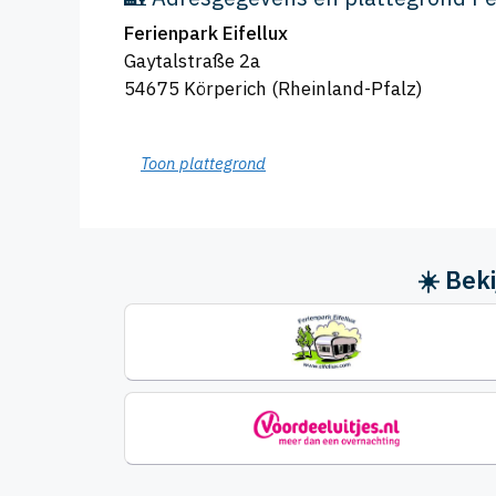
Ferienpark Eifellux
Gaytalstraße 2a
54675 Körperich (Rheinland-Pfalz)
Toon plattegrond
☀️ Bek