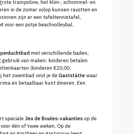
 grote trampoline, het klim-, schommel- en
deren in de zomer volop kunnen ravotten en
zinnen zijn er een tafeltennistafel,
et
voor een potje beachvolleybal.
penluchtbad
met verschillende baden,
ng gebruik van maken: kinderen betalen
rittenkaarten (kinderen €20,00,
j het zwembad vind je de
Gaststätte
waar
 prima en betaalbaar kunt dineren. Een
rt speciale
Jeu de Boules-vakanties
op de
n voor één of twee weken. Op de
ding en gastheer en gastvrouw leert