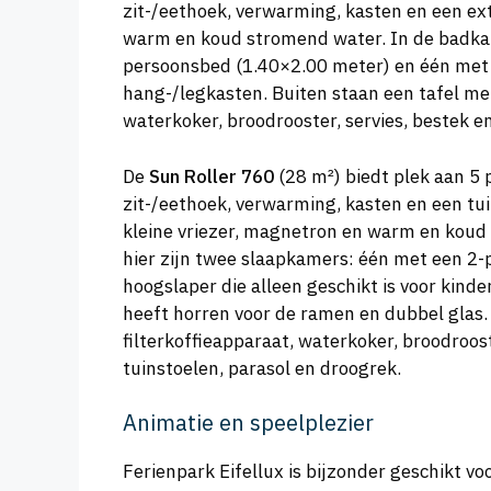
zit-/eethoek, verwarming, kasten en een ext
warm en koud stromend water. In de badkame
persoonsbed (1.40×2.00 meter) en één met
hang-/legkasten. Buiten staan een tafel met 
waterkoker, broodrooster, servies, bestek e
De
Sun Roller 760
(28 m²) biedt plek aan 5 
zit-/eethoek, verwarming, kasten en een tui
kleine vriezer, magnetron en warm en koud 
hier zijn twee slaapkamers: één met een 2
hoogslaper die alleen geschikt is voor kind
heeft horren voor de ramen en dubbel glas. 
filterkoffieapparaat, waterkoker, broodrooste
tuinstoelen, parasol en droogrek.
Animatie en speelplezier
Ferienpark Eifellux is bijzonder geschikt v