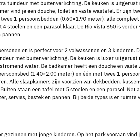
ra tuindeur met buitenverlichting. De keuken is uitgerust
r vind je een douche, toilet en vaste wastafel. Er zijn t
 twee 1-persoonsbedden (0.60×1.90 meter), alle complee
4 stoelen en een parasol klaar. De Rio Vista 850 is verder 
n pannen.
personen en is perfect voor 2 volwassenen en 3 kinderen.
ndeur met buitenverlichting. De keuken is luxer uitgerust
stromend water. De badkamer heeft een douche en vaste was
-persoonsbed (1.40×2.00 meter) en één met twee 1-persoo
eren. Alle slaapkamers zijn voorzien van dekbedden, kusse
Buiten staan een tafel met 5 stoelen en een parasol. Net al
r, servies, bestek en pannen. Bij beide types is er ruimte v
oor gezinnen met jonge kinderen. Op het park vooraan vind 