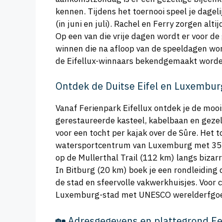
kennen. Tijdens het toernooi speel je dageli
(in juni en juli). Rachel en Ferry zorgen alt
Op een van die vrije dagen wordt er voor de 
winnen die na afloop van de speeldagen wor
de Eifellux-winnaars bekendgemaakt worde
Ontdek de Duitse Eifel en Luxembu
Vanaf Ferienpark Eifellux ontdek je de mooi
gerestaureerde kasteel, kabelbaan en gezel
voor een tocht per kajak over de Sûre. Het t
watersportcentrum van Luxemburg met 35 
op de Mullerthal Trail (112 km) langs bizar
In Bitburg (20 km) boek je een rondleiding
de stad en sfeervolle vakwerkhuisjes. Voor
Luxemburg-stad met UNESCO werelderfgoed 
🏡 Adresgegevens en plattegrond Fe