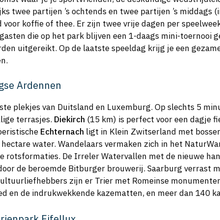
jks twee partijen ’s ochtends en twee partijen ’s middags 
ijd voor koffie of thee. Er zijn twee vrije dagen per speelwe
gasten die op het park blijven een 1-daags mini-toernooi ge
den uitgereikt. Op de laatste speeldag krijg je een geza
n.
rgse Ardennen
ste plekjes van Duitsland en Luxemburg. Op slechts 5 minu
lige terrasjes.
Diekirch
(15 km) is perfect voor een dagje fi
oeristische
Echternach
ligt in Klein Zwitserland met bossen
hectare water. Wandelaars vermaken zich in het NaturWa
re rotsformaties. De Irreler Watervallen met de nieuwe ha
 door de beroemde Bitburger brouwerij. Saarburg verrast 
 cultuurliefhebbers zijn er Trier met Romeinse monumenten
en de indrukwekkende kazematten, en meer dan 140 kast
rienpark Eifellux