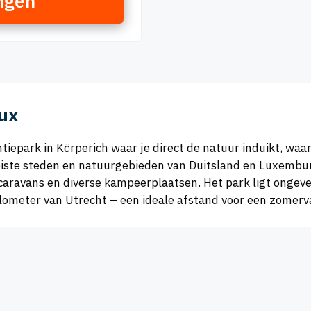
ngen
lux
ntiepark in Körperich waar je direct de natuur induikt, waa
oiste steden en natuurgebieden van Duitsland en Luxembur
caravans en diverse kampeerplaatsen. Het park ligt ongev
ilometer van Utrecht – een ideale afstand voor een zomerva