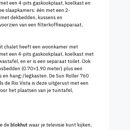
 met een 4-pits gaskookplaat, koelkast en
wee slaapkamers: één met een 2-
t met dekbedden, kussens en
voorzien van een filterkoffieapparaat,
 Dit chalet heeft een woonkamer met
 met een 4-pits gaskookplaat, koelkast met
tafel, en er is een separaat toilet. Ook
nsbedden (0.70×1.90 meter) plus een
ns en hang-/legkasten. De Sun Roller 760
s de Rio Vista is deze uitgerust met een
oor het plaatsen van je tuintafel,
je de
blokhut
waar je televisie kunt kijken,