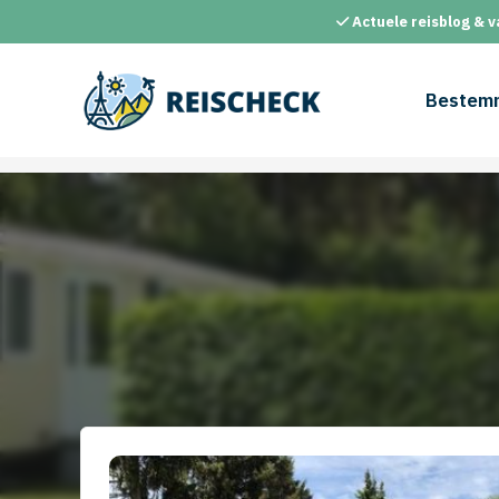
Ga
Actuele reisblog & v
naar
de
inhoud
Bestem