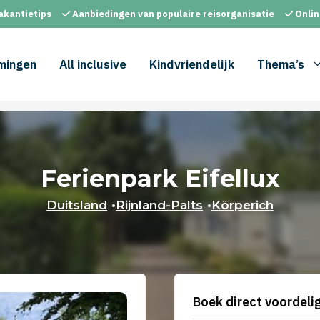
akantietips
Aanbiedingen van populaire reisorganisatie
Onlin
mingen
All inclusive
Kindvriendelijk
Thema’s
Ferienpark Eifellux
Duitsland
•
Rijnland-Palts
•
Körperich
Boek direct voordelig