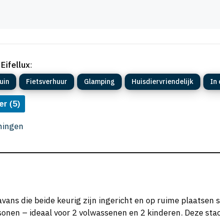
Eifellux
:
uin
Fietsverhuur
Glamping
Huisdiervriendelijk
In
er (5)
eningen
avans die beide keurig zijn ingericht en op ruime plaatsen 
rsonen – ideaal voor 2 volwassenen en 2 kinderen. Deze s