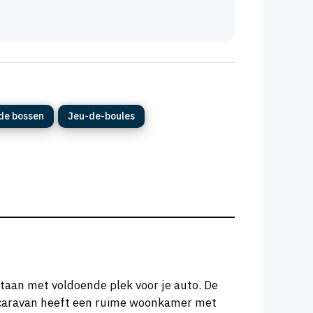
 de bossen
Jeu-de-boules
staan met voldoende plek voor je auto. De
tacaravan heeft een ruime woonkamer met