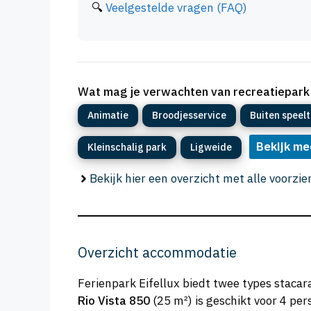
🔍
Veelgestelde vragen (FAQ)
Wat mag je verwachten van recreatiepark 
Animatie
Broodjesservice
Buiten speelt
Bekijk me
Kleinschalig park
Ligweide
Bekijk hier een overzicht met alle voorzi
Overzicht accommodatie
Ferienpark Eifellux biedt twee types stacar
Rio Vista 850
(25 m²) is geschikt voor 4 pe