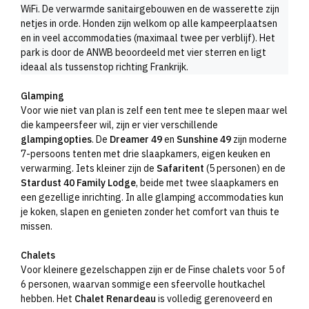
WiFi. De verwarmde sanitairgebouwen en de wasserette zijn
netjes in orde. Honden zijn welkom op alle kampeerplaatsen
en in veel accommodaties (maximaal twee per verblijf). Het
park is door de ANWB beoordeeld met vier sterren en ligt
ideaal als tussenstop richting Frankrijk.
Glamping
Voor wie niet van plan is zelf een tent mee te slepen maar wel
die kampeersfeer wil, zijn er vier verschillende
glampingopties
. De
Dreamer 49
en
Sunshine 49
zijn moderne
7-persoons tenten met drie slaapkamers, eigen keuken en
verwarming. Iets kleiner zijn de
Safaritent
(5 personen) en de
Stardust 40 Family Lodge
, beide met twee slaapkamers en
een gezellige inrichting. In alle glamping accommodaties kun
je koken, slapen en genieten zonder het comfort van thuis te
missen.
Chalets
Voor kleinere gezelschappen zijn er de Finse chalets voor 5 of
6 personen, waarvan sommige een sfeervolle houtkachel
hebben. Het
Chalet Renardeau
is volledig gerenoveerd en