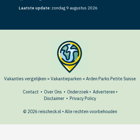
Laatste update
:
zondag 9 augustus 2026
Vakanties vergelijken
»
Vakantieparken
»
Arden Parks Petite Suisse
Contact
•
Over Ons
•
Onderzoek
•
Adverteren
•
Disclaimer
•
Privacy Policy
© 2026 reischeck.nl • Alle rechten voorbehouden
🏖️ Last-minute deals?
AANBIEDINGEN