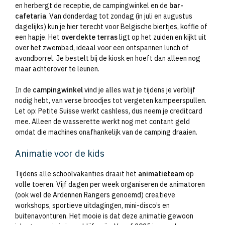
en herbergt de receptie, de campingwinkel en de
bar-
cafetaria
. Van donderdag tot zondag (in juli en augustus
dagelijks) kun je hier terecht voor Belgische biertjes, koffie of
een hapje. Het
overdekte terras
ligt op het zuiden en kijkt uit
over het zwembad, ideaal voor een ontspannen lunch of
avondborrel. Je bestelt bij de kiosk en hoeft dan alleen nog
maar achterover te leunen.
In de
campingwinkel
vind je alles wat je tijdens je verblijf
nodig hebt, van verse broodjes tot vergeten kampeerspullen.
Let op: Petite Suisse werkt cashless, dus neem je creditcard
mee. Alleen de wasserette werkt nog met contant geld
omdat die machines onafhankelijk van de camping draaien.
Animatie voor de kids
Tijdens alle schoolvakanties draait het
animatieteam
op
volle toeren. Vijf dagen per week organiseren de animatoren
(ook wel de Ardennen Rangers genoemd) creatieve
workshops, sportieve uitdagingen, mini-disco’s en
buitenavonturen. Het mooie is dat deze animatie gewoon