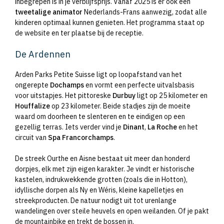
inbegrepen is in je verblijfsprijs. Vanaf 2025 is er ook een
tweetalige animator
Nederlands-Frans aanwezig, zodat alle
kinderen optimaal kunnen genieten. Het programma staat op
de website en ter plaatse bij de receptie.
De Ardennen
Arden Parks Petite Suisse ligt op loopafstand van het
ongerepte
Dochamps
en vormt een perfecte uitvalsbasis
voor uitstapjes. Het pittoreske
Durbuy
ligt op 25 kilometer en
Houffalize
op 23 kilometer. Beide stadjes zijn de moeite
waard om doorheen te slenteren en te eindigen op een
gezellig terras. Iets verder vind je
Dinant
,
La Roche
en het
circuit van
Spa Francorchamps
.
De streek Ourthe en Aisne bestaat uit meer dan honderd
dorpjes, elk met zijn eigen karakter. Je vindt er historische
kastelen, indrukwekkende grotten (zoals die in Hotton),
idyllische dorpen als Ny en Wéris, kleine kapelletjes en
streekproducten. De natuur nodigt uit tot urenlange
wandelingen over steile heuvels en open weilanden. Of je pakt
de mountainbike en trekt de bossen in.