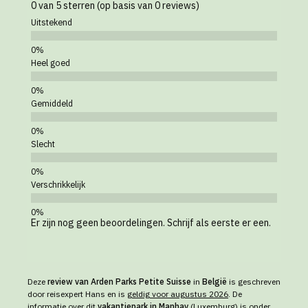
0 van 5 sterren (op basis van 0 reviews)
Uitstekend
Heel goed
Gemiddeld
Slecht
Verschrikkelijk
Er zijn nog geen beoordelingen. Schrijf als eerste er een.
Deze
review van Arden Parks Petite Suisse
in
België
is geschreven
door reisexpert Hans en is
geldig voor augustus 2026
. De
informatie over dit
vakantiepark in Manhay
(Luxemburg) is onder