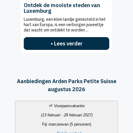
Ontdek de mooiste steden van
Luxemburg
Luxemburg, een klein landje genesteld in het
hart van Europa, is een verborgen juweeltje
dat wacht om ontdekt te worden ...
• Lees verder
Aanbiedingen Arden Parks Petite Suisse
augustus 2026
Vakantieperiode
Datum
Accommodatietype
Aanbieding
🌱 Voorjaarsvakantie
(13 februari - 28 februari 2027)
Fiji starcaravan (5 personen)