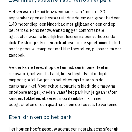
Het
verwarmde buitenzwembad
is van 1 mei tot 30
september open en bestaat uit drie delen: een groot bad van
1,40 meter diep, een kinderbad met glijbaan en een ondiep
peuterbad. Rond het zwembad liggen comfortabele
ligstoelen waar je heerlijk kunt luieren na een verkoelende
duik. De kleintjes kunnen zich uitleven in de speeltuinen bij het
hoofdgebouw, compleet met klimtoestellen, glijbanen en een
zandbak.
Verder kan je terecht op de
tennisbaan
(momenteel in
renovatie), het voetbalveld, het volleybalveld of bij de
pingpongtafel. Batjes en balletjes zijn te koop in de
campingwinkel. Voor echte avonturiers biedt de omgeving
ontelbare mogelijkheden: vanaf het park kun je gaan raften,
kanoën, tokkelen, abseilen, mountainbiken, klimmen,
boogschieten of een quad huren om de heuvels te verkennen.
Eten, drinken op het park
Het houten
hoofdgebouw
ademt een nostalgische sfeer uit