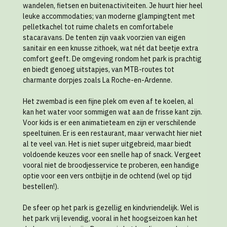
wandelen, fietsen en buitenactiviteiten. Je huurt hier heel
leuke accommodaties; van moderne glampingtent met
pelletkachel tot ruime chalets en comfortabele
stacaravans. De tenten zijn vaak voorzien van eigen
sanitair en een knusse zithoek, wat nét dat beetje extra
comfort geeft. De omgeving rondom het park is prachtig
en biedt genoeg uitstapjes, van MTB-routes tot
charmante dorpjes zoals La Roche-en-Ardenne.
Het zwembad is een fijne plek om even af te koelen, al
kan het water voor sommigen wat aan de frisse kant zijn.
Voor kids is er een animatieteam en zijn er verschilende
speeltuinen. Er is een restaurant, maar verwacht hier niet
al te veel van. Het is niet super uitgebreid, maar biedt
voldoende keuzes voor een snelle hap of snack. Vergeet
vooral niet de broodjesservice te proberen, een handige
optie voor een vers ontbijtje in de ochtend (wel op tijd
bestellen!).
De sfeer op het park is gezellig en kindvriendelijk. Wel is
het park vrij levendig, vooral in het hoogseizoen kan het