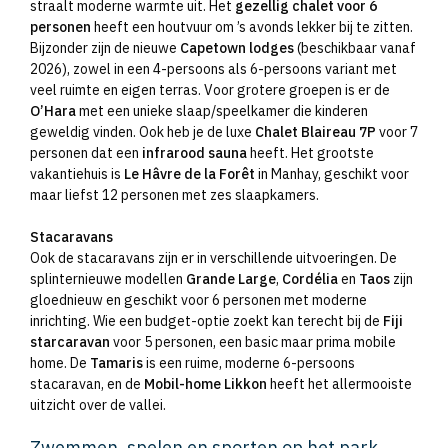
straalt moderne warmte uit. Het
gezellig chalet voor 6
personen
heeft een houtvuur om ’s avonds lekker bij te zitten.
Bijzonder zijn de nieuwe
Capetown lodges
(beschikbaar vanaf
2026), zowel in een 4-persoons als 6-persoons variant met
veel ruimte en eigen terras. Voor grotere groepen is er de
O’Hara
met een unieke slaap/speelkamer die kinderen
geweldig vinden. Ook heb je de luxe
Chalet Blaireau 7P
voor 7
personen dat een
infrarood sauna
heeft. Het grootste
vakantiehuis is
Le Hâvre de la Forêt
in Manhay, geschikt voor
maar liefst 12 personen met zes slaapkamers.
Stacaravans
Ook de stacaravans zijn er in verschillende uitvoeringen. De
splinternieuwe modellen
Grande Large
,
Cordélia
en
Taos
zijn
gloednieuw en geschikt voor 6 personen met moderne
inrichting. Wie een budget-optie zoekt kan terecht bij de
Fiji
starcaravan
voor 5 personen, een basic maar prima mobile
home. De
Tamaris
is een ruime, moderne 6-persoons
stacaravan, en de
Mobil-home Likkon
heeft het allermooiste
uitzicht over de vallei.
Zwemmen, spelen en sporten op het park