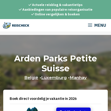
Ga
Actuele reisblog & vakantietips
naar
Aanbiedingen van populaire reisorganisatie
Online vergelijken & boeken
de
inhoud
MENU
Arden Parks Petite
Suisse
België
•
Luxemburg
•
Manhay
Boek direct voordelig je vakantie in 2026