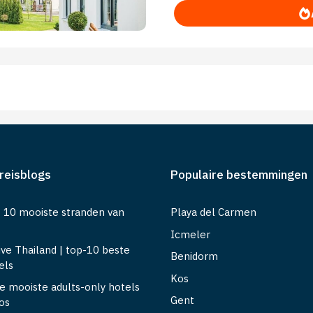
reisblogs
Populaire bestemmingen
t 10 mooiste stranden van
Playa del Carmen
Icmeler
sive Thailand | top-10 beste
Benidorm
els
Kos
e mooiste adults-only hotels
Gent
os