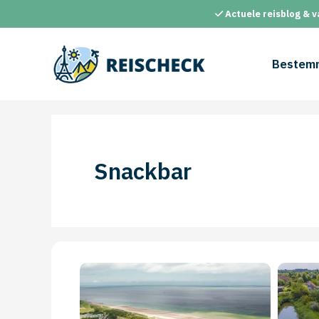
Ga
Actuele reisblog & v
naar
de
inhoud
Bestem
Snackbar