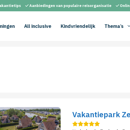
akantietips
Aanbiedingen van populaire reisorganisatie
Onlin
mingen
All inclusive
Kindvriendelijk
Thema’s
Vakantiepark Z