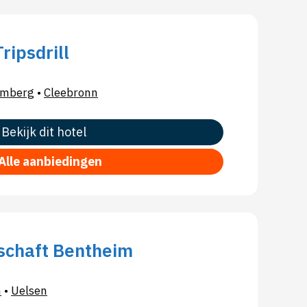
ripsdrill
emberg
•
Cleebronn
Bekijk dit hotel
Alle aanbiedingen
schaft Bentheim
n
•
Uelsen