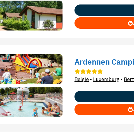
Ardennen Campi
België
•
Luxemburg
•
Bert