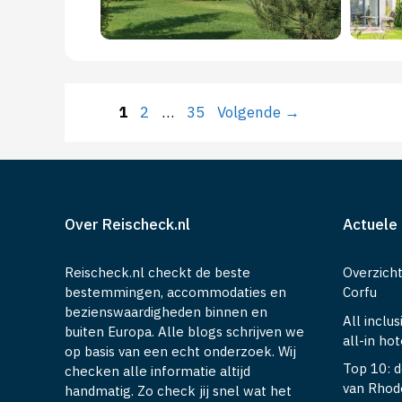
Pagina
Pagina
Pagina
1
2
…
35
Volgende
→
Over Reischeck.nl
Actuele 
Reischeck.nl checkt de beste
Overzich
bestemmingen, accommodaties en
Corfu
bezienswaardigheden binnen en
All inclu
buiten Europa. Alle blogs schrijven we
all-in hot
op basis van een echt onderzoek. Wij
Top 10: d
checken alle informatie altijd
van Rhod
handmatig. Zo check jij snel wat het