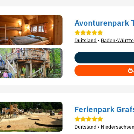
Avonturenpark T
Duitsland
•
Baden-Württ
Ferienpark Graf
Duitsland
•
Niedersachse