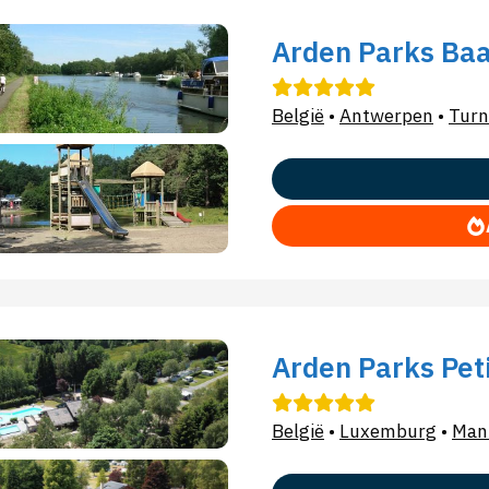
Arden Parks Baa
België
•
Antwerpen
•
Turn
Arden Parks Pet
België
•
Luxemburg
•
Man