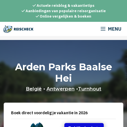
Ga
Actuele reisblog & vakantietips
naar
Aanbiedingen van populaire reisorganisatie
Online vergelijken & boeken
de
inhoud
MENU
Arden Parks Baalse
Hei
België
•
Antwerpen
•
Turnhout
Boek direct voordelig je vakantie in 2026