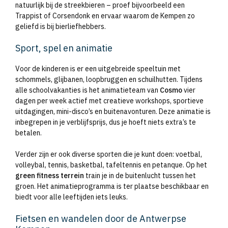
natuurlijk bij de streekbieren – proef bijvoorbeeld een
Trappist of Corsendonk en ervaar waarom de Kempen zo
geliefd is bij bierliefhebbers.
Sport, spel en animatie
Voor de kinderen is er een uitgebreide speeltuin met
schommels, glijbanen, loopbruggen en schuilhutten. Tijdens
alle schoolvakanties is het animatieteam van
Cosmo
vier
dagen per week actief met creatieve workshops, sportieve
uitdagingen, mini-disco’s en buitenavonturen. Deze animatie is
inbegrepen in je verblijfsprijs, dus je hoeft niets extra’s te
betalen.
Verder zijn er ook diverse sporten die je kunt doen: voetbal,
volleybal, tennis, basketbal, tafeltennis en petanque. Op het
green fitness terrein
train je in de buitenlucht tussen het
groen. Het animatieprogramma is ter plaatse beschikbaar en
biedt voor alle leeftijden iets leuks.
Fietsen en wandelen door de Antwerpse