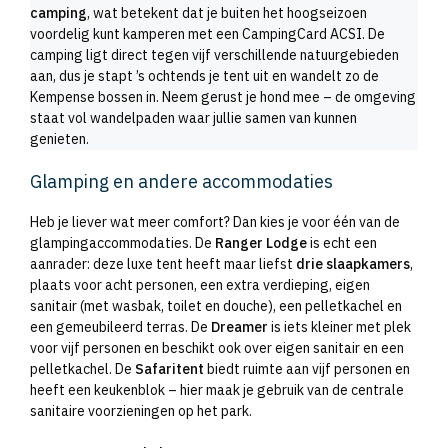
camping
, wat betekent dat je buiten het hoogseizoen
voordelig kunt kamperen met een CampingCard ACSI. De
camping ligt direct tegen vijf verschillende natuurgebieden
aan, dus je stapt ’s ochtends je tent uit en wandelt zo de
Kempense bossen in. Neem gerust je hond mee – de omgeving
staat vol wandelpaden waar jullie samen van kunnen
genieten.
Glamping en andere accommodaties
Heb je liever wat meer comfort? Dan kies je voor één van de
glampingaccommodaties. De
Ranger Lodge
is echt een
aanrader: deze luxe tent heeft maar liefst
drie slaapkamers
,
plaats voor acht personen, een extra verdieping, eigen
sanitair (met wasbak, toilet en douche), een pelletkachel en
een gemeubileerd terras. De
Dreamer
is iets kleiner met plek
voor vijf personen en beschikt ook over eigen sanitair en een
pelletkachel. De
Safaritent
biedt ruimte aan vijf personen en
heeft een keukenblok – hier maak je gebruik van de centrale
sanitaire voorzieningen op het park.