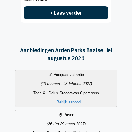
• Lees verder
Aanbiedingen Arden Parks Baalse Hei
augustus 2026
Vakantieperiode
Datum
Accommodatietype
Aanbieding
🌱 Voorjaarsvakantie
(13 februari - 28 februari 2027)
Taos XL Delux Stacaravan 6 persoons
→
Bekijk aanbod
🐣 Pasen
(26 t/m 29 maart 2027)