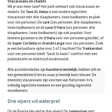
Stacaravans en chalets
Wil je wat meer luxe? Het park verhuurt ook stacaravans en
chalets. De
Taos XL Delux
is een modern ingerichte
stacaravan met drie slaapkamers, twee badkamers en plek
voor zes personen. De
Lark
(zes personen, drie slaapkamers,
twee badkamers) en de
Luxe O’Hara
(zes personen, drie
slaapkamers, twee badkamers) zijn ook populair. Voor
kleinere gezinnen is de
O’Hara
voor vier personen geschikt, of
de
Super Cordelia
en
Grande Large
voor zes personen. Zoek
je een betaalbare optie voor 1 of 2 nachten? De
Trekkershut
voor vier personen biedt “back to basic”-comfort met een
picknicktafel en elektrisch kooktoestel.
Alle accommodaties zijn
huisdiervriendelijk
, hebben wifi en
een gemeubileerd terras waar je heerlijk kunt relaxen. De
(meeste) stacaravans zijn voorzien van flatscreen-tv’s,
volledig ingerichte keukens en een gezellig ingerichte
woonkamers.
Drie vijvers vol waterpret
Op de Baalse Hei vind je drie vijvers! De
zwemvijver
met