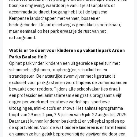
bosrijke omgeving, waardoor je vanuit je staanplaats of
accommodatie direct toegang hebt tot de typische
Kempense landschappen met vennen, bossen en
heidegebieden. De autosnelweg is gemakkelijk bereikbaar,
maar eenmaal op het park ervaar je de rust van het
natuurgebied.
Wat is er te doen voor kinderen op vakantiepark Arden
Parks Baalse Hei?
Op het park vinden kinderen een uitgebreide speeltuin met
schommels, glijbanen, loopbruggen, schuilhutten en
strandspelen. De natuurlijke zwemvijver met ligstrand is
exclusief voor parkgasten en wordt tijdens de zomermaanden
bewaakt door redders. Tijdens alle schoolvakanties draait
een professioneel animatieteam een gratis programma vijf
dagen per week met creatieve workshops, sportieve
uitdagingen, mini-disco’s en shows. Het animatieprogramma
loopt van 29 mei-1 juni, 7-9 juni en van 5 juli-22 augustus 2025.
Daarnaast kunnen kinderen basketbal en volleybal spelen op
de sportvelden. Voor de wat oudere kinderen is er tafeltennis
en kunnen ze hun geluk beproeven bij de visvijver die door een