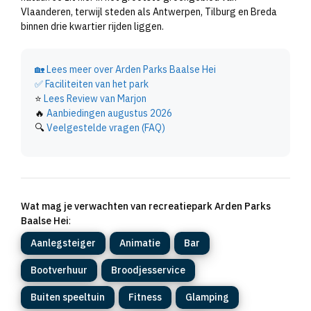
Vlaanderen, terwijl steden als Antwerpen, Tilburg en Breda
binnen drie kwartier rijden liggen.
🏡
Lees meer over Arden Parks Baalse Hei
✅
Faciliteiten van het park
⭐
Lees Review van Marjon
🔥
Aanbiedingen augustus 2026
🔍
Veelgestelde vragen (FAQ)
Wat mag je verwachten van recreatiepark Arden Parks
Baalse Hei
:
Aanlegsteiger
Animatie
Bar
Bootverhuur
Broodjesservice
Buiten speeltuin
Fitness
Glamping