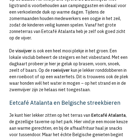
ligstrand is voorbehouden aan campinggasten en ideaal voor
een verkoelende duik op warme dagen. Tijdens de
zomermaanden houden medewerkers een oogje in het zeil,
zodat de kinderen veilig kunnen spelen. Vanaf het grote
zonneterras van Eetcafé Atalanta heb je zelf ook goed zicht
op de vijver.
De
visvijver
is ook een heel mooi plekje in het groen. Een
lokale visclub beheert de steigers en het visbestand. Met een
dagkaart probeer je hier je geluk op brasem, voorn, snoek,
zeelt of baars. Op de
roeivijver
kun je lekker ronddobberen in
een roeiboot of op een waterfiets. Dit is trouwens ook de plek
waar honden wél het water in mogen – op het strand en in de
zwemvijver zijn ze helaas niet toegestaan.
Eetcafé Atalanta en Belgische streekbieren
Je kunt hier lekker zitten op het terras van
Eetcafé Atalanta
,
de gezellige taverne op het park. Hier vind je een mooie keuze
aan warme gerechten, en bij de afhaalfrituur haal je snacks
voor tussendoor. Maar het échte Belgische genieten begint