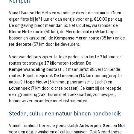
Kempen
Vanaf Baalse Hei fiets en wandel je direct de natuur in. Geen
eigen fiets bij je? Huur er dan eentje voor ong. €10,00 per dag.
De omgeving biedt meer dan 50 fietsroutes, waaronder de
Kleine Nete route
(50 km), de
Merode route
(55 km langs
bossen en kastelen), de
Kempense Meren route
(35 km) en de
Heideroute
(57 km door heidevelden).
Voor wandelaars zijn er talloze paden, van korte 3 kilometer-
routes tot stevige 17 kilometer-tochten. De
Kempenwandeling
bestaat uit maar liefst 88 verschillende
routes. Populair zijn ook
De Liereman
(14 km door ongerepte
natuur),
Hoge Mouw
(5 km met panoramisch uitzicht) en
Lovenhoek
(7 km door dichte bossen). Je kunt bij de receptie
een “groene rugzak” huren met zoekkaarten, zonnewijzer,
bomenwijzer en andere meetinstrumenten.
Steden, cultuur en natuur binnen handbereik
Vanuit Turnhout bereik je gemakkelijk
Antwerpen
,
Geel
en
Mol
voor een dagje winkelen of cultuur snuiven. Ook Nederlandse