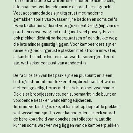
tot comfortabele safaritenten en moderne luxe cabins,
allemaal met voldoende ruimte en praktisch ingericht.
Veel accommodaties zijn uitgerust met moderne
gemakken zoals vaatwasser, fijne bedden en soms zelfs
twee badkamers, ideaal voor gezinnen! De ligging van de
plaatsen is overwegend rustig met veel privacy. Er zijn
ook plekken dichtbij parkeerplaatsen of een drukke weg
die iets minder gunstig liggen. Voor kampeerders zijn er
ruime en goed uitgeruste plekken met stroom en water,
al kan het sanitair hier en daar wat basic en gedateerd
zijn, wat zeker een punt van aandacht is.
De faciliteiten van het park zijn een pluspunt: er is een
bistro/restaurant met lekker eten, direct aan het water
met een gezellig terras met uitzicht op het zwemmeer.
Ook is er broodjesservice, een supermarkt in de buurt en
voldoende fiets- en wandelmogelijkheden.
Internetverbinding is oké, al kan het op bepaalde plekken
wat wisselend zijn. Tip voor kampeerders: check vooraf
de bereikbaarheid van douches en toiletten, want die
kunnen soms wat ver weg liggen van de kampeerplekken.