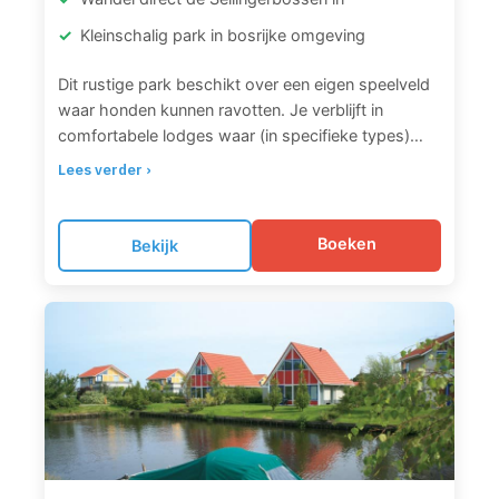
Kleinschalig park in bosrijke omgeving
Dit rustige park beschikt over een eigen speelveld
waar honden kunnen ravotten. Je verblijft in
comfortabele lodges waar (in specifieke types)
honden welkom zijn. Het park ligt naast de
Lees verder ›
prachtige Sellingerbossen met diverse
wandelroutes. Ook in de nabijgelegen vestingstad
Bourtange kun je samen cultuur snuiven en
Boeken
Bekijk
wandelen.