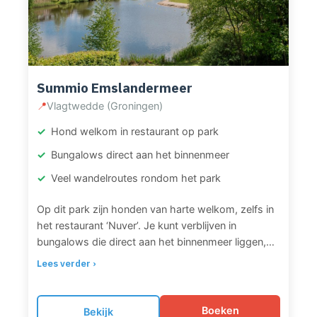
Summio Emslandermeer
📍
Vlagtwedde (Groningen)
Hond welkom in restaurant op park
Bungalows direct aan het binnenmeer
Veel wandelroutes rondom het park
Op dit park zijn honden van harte welkom, zelfs in
het restaurant ‘Nuver’. Je kunt verblijven in
bungalows die direct aan het binnenmeer liggen,
wat zorgt voor een fijn uitzicht. Rondom het park
Lees verder ›
zijn volop wandelmogelijkheden. Een ideaal park
voor gezinnen die faciliteiten willen combineren met
hondvriendelijkheid.
Boeken
Bekijk