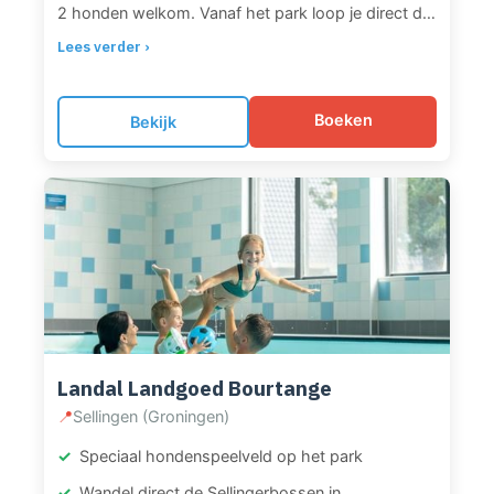
2 honden welkom. Vanaf het park loop je direct de
natuur in. Vlakbij vind je het Ballastplaatbos, waar
Lees verder ›
honden (buiten broedseizoen) los mogen rennen
en zwemmen. Een perfecte uitvalsbasis voor lange
wandeltochten in een uniek ‘Dark Sky Park’.
Boeken
Bekijk
Landal Landgoed Bourtange
📍
Sellingen (Groningen)
Speciaal hondenspeelveld op het park
Wandel direct de Sellingerbossen in