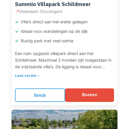
Summio Villapark Schildmeer
📍
Steendam (Groningen)
Villa’s direct aan het water gelegen
Ideaal voor wandelingen op de dijk
Rustig park met veel ruimte
Een ruim opgezet villapark direct aan het
Schildmeer. Maximaal 2 honden zijn toegestaan in
de vrijstaande villa’s. De ligging is ideaal voor
waterliefhebbers en honden die graag zwemmen.
Lees verder ›
Je maakt hier prachtige, rustige wandelingen over
de dijken rondom het meer. Een fijne plek voor
baasjes die rust zoeken.
Boeken
Bekijk