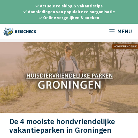
Ga
Actuele reisblog & vakantietips
naar
Aanbiedingen van populaire reisorganisatie
Online vergelijken & boeken
de
inhoud
MENU
De 4 mooiste hondvriendelijke
vakantieparken in Groningen