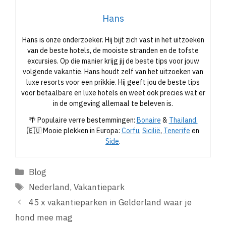
Hans
Hans is onze onderzoeker. Hij bijt zich vast in het uitzoeken
van de beste hotels, de mooiste stranden en de tofste
excursies. Op die manier krijg jij de beste tips voor jouw
volgende vakantie. Hans houdt zelf van het uitzoeken van
luxe resorts voor een prikkie. Hij geeft jou de beste tips
voor betaalbare en luxe hotels en weet ook precies wat er
in de omgeving allemaal te beleven is.
🌴 Populaire verre bestemmingen:
Bonaire
&
Thailand.
🇪🇺 Mooie plekken in Europa:
Corfu
,
Sicilië
,
Tenerife
en
Side
.
Categorieën
Blog
Tags
Nederland
,
Vakantiepark
45 x vakantieparken in Gelderland waar je
hond mee mag