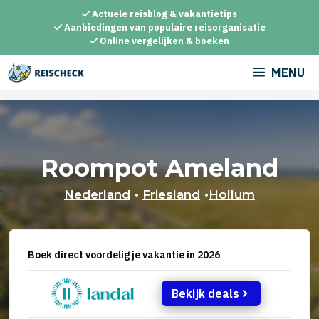
Ga
Actuele reisblog & vakantietips
naar
Aanbiedingen van populaire reisorganisatie
Online vergelijken & boeken
de
inhoud
MENU
Roompot Ameland
Nederland
•
Friesland
•
Hollum
Boek direct voordelig je vakantie in 2026
Bekijk deals