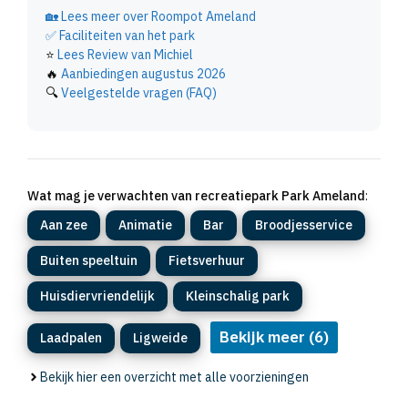
🏡
Lees meer over Roompot Ameland
✅
Faciliteiten van het park
⭐
Lees Review van Michiel
🔥
Aanbiedingen augustus 2026
🔍
Veelgestelde vragen (FAQ)
Wat mag je verwachten van recreatiepark Park Ameland
:
Aan zee
Animatie
Bar
Broodjesservice
Buiten speeltuin
Fietsverhuur
Huisdiervriendelijk
Kleinschalig park
Bekijk meer (6)
Laadpalen
Ligweide
Bekijk hier een overzicht met alle voorzieningen