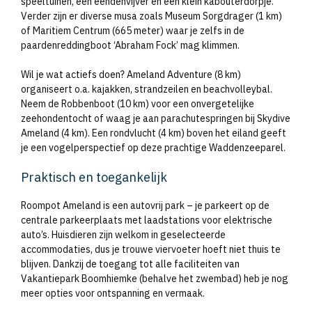
speeltuinen, een eendenvijver en een klein kabouterdorpje.
Verder zijn er diverse musa zoals Museum Sorgdrager (1 km)
of Maritiem Centrum (665 meter) waar je zelfs in de
paardenreddingboot ‘Abraham Fock’ mag klimmen.
Wil je wat actiefs doen? Ameland Adventure (8 km)
organiseert o.a. kajakken, strandzeilen en beachvolleybal.
Neem de Robbenboot (10 km) voor een onvergetelijke
zeehondentocht of waag je aan parachutespringen bij Skydive
Ameland (4 km). Een rondvlucht (4 km) boven het eiland geeft
je een vogelperspectief op deze prachtige Waddenzeeparel.
Praktisch en toegankelijk
Roompot Ameland is een autovrij park – je parkeert op de
centrale parkeerplaats met laadstations voor elektrische
auto’s. Huisdieren zijn welkom in geselecteerde
accommodaties, dus je trouwe viervoeter hoeft niet thuis te
blijven. Dankzij de toegang tot alle faciliteiten van
Vakantiepark Boomhiemke (behalve het zwembad) heb je nog
meer opties voor ontspanning en vermaak.