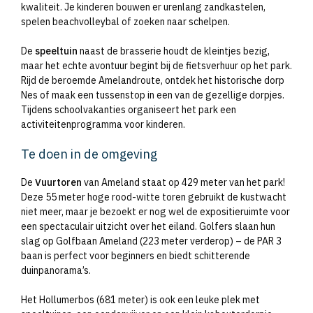
kwaliteit. Je kinderen bouwen er urenlang zandkastelen,
spelen beachvolleybal of zoeken naar schelpen.
De
speeltuin
naast de brasserie houdt de kleintjes bezig,
maar het echte avontuur begint bij de fietsverhuur op het park.
Rijd de beroemde Amelandroute, ontdek het historische dorp
Nes of maak een tussenstop in een van de gezellige dorpjes.
Tijdens schoolvakanties organiseert het park een
activiteitenprogramma voor kinderen.
Te doen in de omgeving
De
Vuurtoren
van Ameland staat op 429 meter van het park!
Deze 55 meter hoge rood-witte toren gebruikt de kustwacht
niet meer, maar je bezoekt er nog wel de expositieruimte voor
een spectaculair uitzicht over het eiland. Golfers slaan hun
slag op Golfbaan Ameland (223 meter verderop) – de PAR 3
baan is perfect voor beginners en biedt schitterende
duinpanorama’s.
Het Hollumerbos (681 meter) is ook een leuke plek met