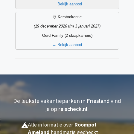
→
Bekijk aanbod
☃️ Kerstvakantie
(19 december 2026 t/m 3 januari 2027)
Oerd Family (2 slaapkamers)
→
Bekijk aanbod
De leukste vakantieparken in
Friesland
vind
je op
reischeck.nl
!
Alle informatie over
Roompot
Ameland
handmatig gecheckt