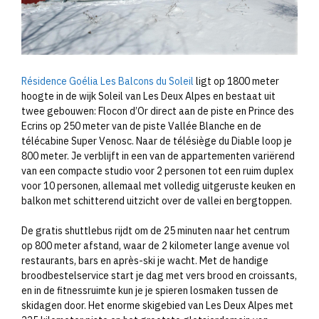
Résidence Goélia Les Balcons du Soleil
ligt op 1800 meter
hoogte in de wijk Soleil van Les Deux Alpes en bestaat uit
twee gebouwen: Flocon d’Or direct aan de piste en Prince des
Ecrins op 250 meter van de piste Vallée Blanche en de
télécabine Super Venosc. Naar de télésiège du Diable loop je
800 meter. Je verblijft in een van de appartementen variërend
van een compacte studio voor 2 personen tot een ruim duplex
voor 10 personen, allemaal met volledig uitgeruste keuken en
balkon met schitterend uitzicht over de vallei en bergtoppen.
De gratis shuttlebus rijdt om de 25 minuten naar het centrum
op 800 meter afstand, waar de 2 kilometer lange avenue vol
restaurants, bars en après-ski je wacht. Met de handige
broodbestelservice start je dag met vers brood en croissants,
en in de fitnessruimte kun je je spieren losmaken tussen de
skidagen door. Het enorme skigebied van Les Deux Alpes met