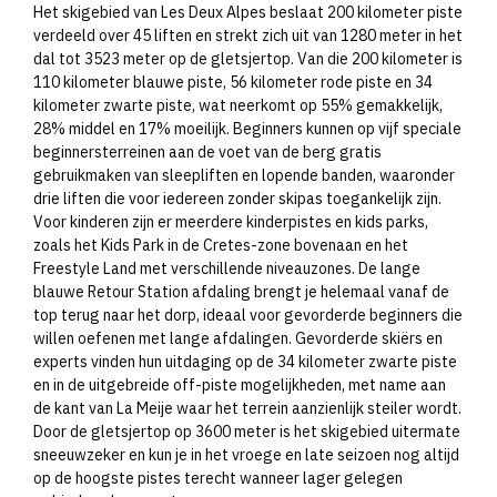
Het skigebied van Les Deux Alpes beslaat 200 kilometer piste
verdeeld over 45 liften en strekt zich uit van 1280 meter in het
dal tot 3523 meter op de gletsjertop. Van die 200 kilometer is
110 kilometer blauwe piste, 56 kilometer rode piste en 34
kilometer zwarte piste, wat neerkomt op 55% gemakkelijk,
28% middel en 17% moeilijk. Beginners kunnen op vijf speciale
beginnersterreinen aan de voet van de berg gratis
gebruikmaken van sleepliften en lopende banden, waaronder
drie liften die voor iedereen zonder skipas toegankelijk zijn.
Voor kinderen zijn er meerdere kinderpistes en kids parks,
zoals het Kids Park in de Cretes-zone bovenaan en het
Freestyle Land met verschillende niveauzones. De lange
blauwe Retour Station afdaling brengt je helemaal vanaf de
top terug naar het dorp, ideaal voor gevorderde beginners die
willen oefenen met lange afdalingen. Gevorderde skiërs en
experts vinden hun uitdaging op de 34 kilometer zwarte piste
en in de uitgebreide off-piste mogelijkheden, met name aan
de kant van La Meije waar het terrein aanzienlijk steiler wordt.
Door de gletsjertop op 3600 meter is het skigebied uitermate
sneeuwzeker en kun je in het vroege en late seizoen nog altijd
op de hoogste pistes terecht wanneer lager gelegen