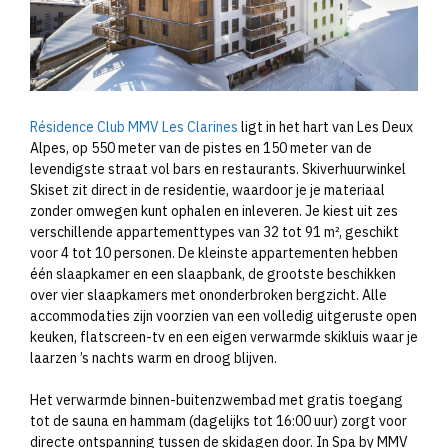
Résidence Club MMV Les Clarines
ligt in het hart van Les Deux
Alpes, op 550 meter van de pistes en 150 meter van de
levendigste straat vol bars en restaurants. Skiverhuurwinkel
Skiset zit direct in de residentie, waardoor je je materiaal
zonder omwegen kunt ophalen en inleveren. Je kiest uit zes
verschillende appartementtypes van 32 tot 91 m², geschikt
voor 4 tot 10 personen. De kleinste appartementen hebben
één slaapkamer en een slaapbank, de grootste beschikken
over vier slaapkamers met ononderbroken bergzicht. Alle
accommodaties zijn voorzien van een volledig uitgeruste open
keuken, flatscreen-tv en een eigen verwarmde skikluis waar je
laarzen ’s nachts warm en droog blijven.
Het verwarmde binnen-buitenzwembad met gratis toegang
tot de sauna en hammam (dagelijks tot 16:00 uur) zorgt voor
directe ontspanning tussen de skidagen door. In Spa by MMV