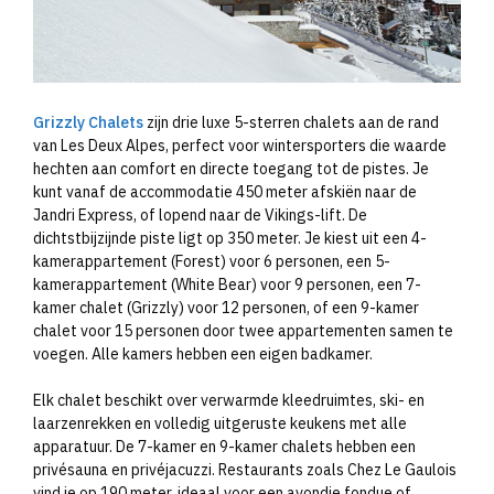
Grizzly Chalets
zijn drie luxe 5-sterren chalets aan de rand
van Les Deux Alpes, perfect voor wintersporters die waarde
hechten aan comfort en directe toegang tot de pistes. Je
kunt vanaf de accommodatie 450 meter afskiën naar de
Jandri Express, of lopend naar de Vikings-lift. De
dichtstbijzijnde piste ligt op 350 meter. Je kiest uit een 4-
kamerappartement (Forest) voor 6 personen, een 5-
kamerappartement (White Bear) voor 9 personen, een 7-
kamer chalet (Grizzly) voor 12 personen, of een 9-kamer
chalet voor 15 personen door twee appartementen samen te
voegen. Alle kamers hebben een eigen badkamer.
Elk chalet beschikt over verwarmde kleedruimtes, ski- en
laarzenrekken en volledig uitgeruste keukens met alle
apparatuur. De 7-kamer en 9-kamer chalets hebben een
privésauna en privéjacuzzi. Restaurants zoals Chez Le Gaulois
vind je op 190 meter, ideaal voor een avondje fondue of