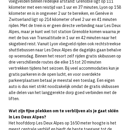
vliegvelden binnen redelijke afstand: Grenoble ligt op 111
kilometer met een reistijd van 1 uur en 37 minuten, Lyon op 158
kilometer en is in ongeveer 2 uur te bereiken, en Genève in
Zwitserland ligt op 214 kilometer ofwel 2 uur en 41 minuten
rijden. Met de trein is er geen directe verbinding naar Les Deux
Alpes, maar je kunt wel tot station Grenoble komen waarna je
met de bus van Transaltitude in 1 uur en 42 minuten naar het
skigebied reist. Vanuit Lyon vliegveld rijden ook rechtstreekse
shuttlebussen naar Les Deux Alpes die dagelijks gaan behalve
op woensdag. Binnen het resort zelf rijden gratis skibussen op
drie verschillende routes die elke 15 tot 20 minuten
vertrekken tijdens het seizoen. Bij veel accommodaties kun je
gratis parkeren in de open lucht, en voor overdekte
parkeerplaatsen betaal je meestal een toeslag. Een eigen
auto is dus niet strikt noodzakelijk omdat de gratis skibussen
alle delen van het langgerekte dorp goed verbinden met de
liften.
Wat zijn fijne plekken om te verblijven als je gaat skiën
in Les Deux Alpes?
Het hoofddorp Les Deux Alpes op 1650 meter hoogte is het
meest centrale verblijf en biedt de beste toegang tot de