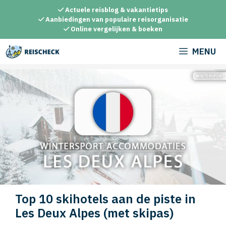
Ga
Actuele reisblog & vakantietips
naar
Aanbiedingen van populaire reisorganisatie
Online vergelijken & boeken
de
inhoud
MENU
Top 10 skihotels aan de piste in
Les Deux Alpes (met skipas)