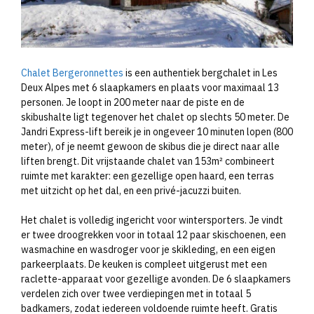
Chalet Bergeronnettes
is een authentiek bergchalet in Les
Deux Alpes met 6 slaapkamers en plaats voor maximaal 13
personen. Je loopt in 200 meter naar de piste en de
skibushalte ligt tegenover het chalet op slechts 50 meter. De
Jandri Express-lift bereik je in ongeveer 10 minuten lopen (800
meter), of je neemt gewoon de skibus die je direct naar alle
liften brengt. Dit vrijstaande chalet van 153m² combineert
ruimte met karakter: een gezellige open haard, een terras
met uitzicht op het dal, en een privé-jacuzzi buiten.
Het chalet is volledig ingericht voor wintersporters. Je vindt
er twee droogrekken voor in totaal 12 paar skischoenen, een
wasmachine en wasdroger voor je skikleding, en een eigen
parkeerplaats. De keuken is compleet uitgerust met een
raclette-apparaat voor gezellige avonden. De 6 slaapkamers
verdelen zich over twee verdiepingen met in totaal 5
badkamers, zodat iedereen voldoende ruimte heeft. Gratis