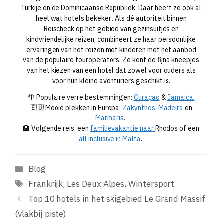
Turkije en de Dominicaanse Republiek. Daar heeft ze ook al
heel wat hotels bekeken. Als dé autoriteit binnen
Reischeck op het gebied van gezinsuitjes en
kindvriendelijke reizen, combineert ze haar persoonlijke
ervaringen van het reizen met kinderen met het aanbod
van de populaire touroperators. Ze kent de fijne kneepjes
van het kiezen van een hotel dat zowel voor ouders als
voor hun kleine avonturiers geschikt is.
🌴 Populaire verre bestemmingen:
Curaçao
&
Jamaica.
🇪🇺 Mooie plekken in Europa:
Zakynthos
,
Madeira
en
Marmaris
.
🏨 Volgende reis: een
familievakantie naar
Rhodos of een
all inclusive in Malta
.
Categorieën
Blog
Tags
Frankrijk
,
Les Deux Alpes
,
Wintersport
Top 10 hotels in het skigebied Le Grand Massif
(vlakbij piste)