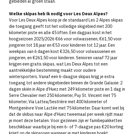
gebieden al groen staan.​
Welke skipas heb ik nodig voor Les Deux Alpes?
Voor Les Deux Alpes koop je de standaard Les 2 Alpes skipas
die toegang geeft tot het volledige skigebied met 200
kilometer piste en alle 45 liften. Een dagpas kost in het
hoogseizoen 2025/2026 €66 voor volwassenen, €61,50 voor
jongeren tot 18 jaar en €53 voor kinderen tot 12 jaar. Een
weekpas van 6 dagen kost €326,50 voor volwassenen en
jongeren, en €261,50 voor kinderen. Senioren vanaf 72 jaar
krijgen een gratis skipas, wat Les Deux Alpes tot een
aantrekkelijke bestemming maakt voor oudere
wintersporters. Vanaf een 6-daagse skipas krijg je extra
toegang tot andere skigebieden binnen de Grande Galaxie: 2
dagen skiën in Alpe d’Huez met 249 kilometer piste en 1 dag in
Serre Chevalier met 250 kilometer, Puy St. Vincent met 75
kilometer, Via Lattea/Sestrière met 400 kilometer of
Montgenèvre Voie Lactée met 75 kilometer. Daar komt wel bij
dat de skibus naar Alpe d’Huez tweemaal per week rijdt maar
je moet deze betalen. Voor gezinnen zijn er familiepakketten
beschikbaar waarbij je bij een 6- of 7-daagse pas €20 korting
krijgt op de skipassen wanneer je met kinderen boekt.