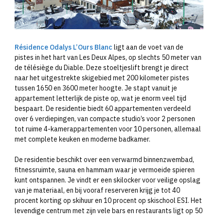
Résidence Odalys L’Ours Blanc
ligt aan de voet van de
pistes in het hart van Les Deux Alpes, op slechts 50 meter van
de télésiège du Diable. Deze stoeltjeslift brengt je direct
naar het uitgestrekte skigebied met 200 kilometer pistes
tussen 1650 en 3600 meter hoogte. Je stapt vanuit je
appartement letterlijk de piste op, wat je enorm veel tijd
bespaart. De residentie biedt 60 appartementen verdeeld
over 6 verdiepingen, van compacte studio’s voor 2 personen
tot ruime 4-kamerappartementen voor 10 personen, allemaal
met complete keuken en moderne badkamer.
De residentie beschikt over een verwarmd binnenzwembad,
fitnessruimte, sauna en hammam waar je vermoeide spieren
kunt ontspannen. Je vindt er een skilocker voor veilige opslag
van je materiaal, en bij vooraf reserveren krijg je tot 40
procent korting op skihuur en 10 procent op skischool ESI. Het
levendige centrum met zijn vele bars en restaurants ligt op 50