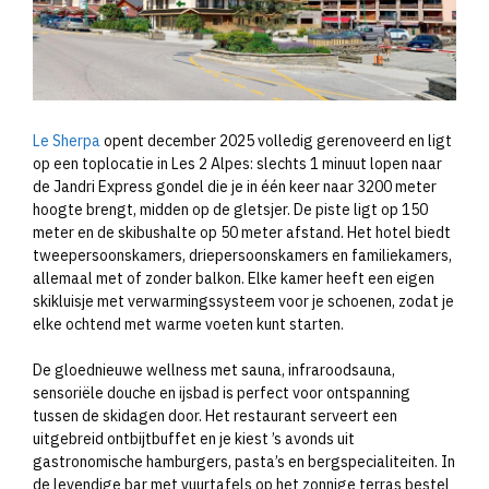
Le Sherpa
opent december 2025 volledig gerenoveerd en ligt
op een toplocatie in Les 2 Alpes: slechts 1 minuut lopen naar
de Jandri Express gondel die je in één keer naar 3200 meter
hoogte brengt, midden op de gletsjer. De piste ligt op 150
meter en de skibushalte op 50 meter afstand. Het hotel biedt
tweepersoonskamers, driepersoonskamers en familiekamers,
allemaal met of zonder balkon. Elke kamer heeft een eigen
skikluisje met verwarmingssysteem voor je schoenen, zodat je
elke ochtend met warme voeten kunt starten.
De gloednieuwe wellness met sauna, infraroodsauna,
sensoriële douche en ijsbad is perfect voor ontspanning
tussen de skidagen door. Het restaurant serveert een
uitgebreid ontbijtbuffet en je kiest ’s avonds uit
gastronomische hamburgers, pasta’s en bergspecialiteiten. In
de levendige bar met vuurtafels op het zonnige terras bestel