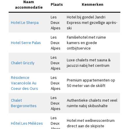
Naam
Plaats
Kenmerken
accommodatie
Les
Hotel bij gondel Jandri
Hotel Le Sherpa
Deux
Express met gezellige après-
Alpes
ski
Les
Familiehotel met ruime
Hotel Serre Palas
Deux
kamers en goede
Alpes
ontbijtservice
Les
Luxe chalets met sauna &
Chalet Grizzly
Deux
jacuzzi nabij het centrum
Alpes
Résidence
Les
Premium appartementen op
Vacancéole Au
Deux
50 meter van de skilift
Coeur des Ours
Alpes
Les
Chalet
Authentieke chalets met veel
Deux
Bergeronettes
ruimte nabij skibushalte
Alpes
Les
Hotel met wellnesscentrum
Hôtel Les Mélèzes
Deux
direct aan de skipiste
Alpes