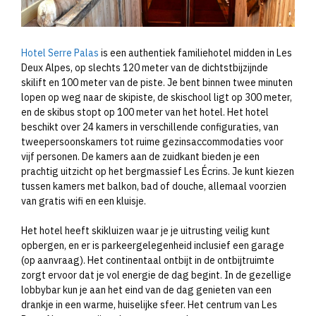
Hotel Serre Palas
is een authentiek familiehotel midden in Les
Deux Alpes, op slechts 120 meter van de dichtstbijzijnde
skilift en 100 meter van de piste. Je bent binnen twee minuten
lopen op weg naar de skipiste, de skischool ligt op 300 meter,
en de skibus stopt op 100 meter van het hotel. Het hotel
beschikt over 24 kamers in verschillende configuraties, van
tweepersoonskamers tot ruime gezinsaccommodaties voor
vijf personen. De kamers aan de zuidkant bieden je een
prachtig uitzicht op het bergmassief Les Écrins. Je kunt kiezen
tussen kamers met balkon, bad of douche, allemaal voorzien
van gratis wifi en een kluisje.
Het hotel heeft skikluizen waar je je uitrusting veilig kunt
opbergen, en er is parkeergelegenheid inclusief een garage
(op aanvraag). Het continentaal ontbijt in de ontbijtruimte
zorgt ervoor dat je vol energie de dag begint. In de gezellige
lobbybar kun je aan het eind van de dag genieten van een
drankje in een warme, huiselijke sfeer. Het centrum van Les