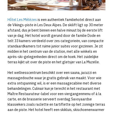
Hôtel Les Mélèzes
is een authentiek familiehotel direct aan
de Vikings-piste in Les Deux Alpes. De skilift ligt op 30 meter
afstand, dus je bent binnen een halve minuut bij de eerste lift
van je dag. Het hotel wordt gerund door de familie Dode en
telt 33 kamers verdeeld over zes categorieën, van compacte
standaardkamers tot ruime junior suites voor gezinnen. Je zit
midden in het centrum van de station, met alle winkels en
après-ski-gelegenheden direct om de hoek. Het zuidelijke
terras kijkt uit over de piste en het gletsjer van La Muzelle.
Het wellnesscentrum beschikt over een sauna, jacuzzi en
massagedouche waar je gratis gebruik van maakt. Voor wie
extra ontspanning wil, is er een massagecabine met diverse
behandelingen. Culinair kun je terecht in het restaurant met
Maître Restaurateur-label voor een viergangenmenu of à la
carte, en de brasserie serveert overdag Savoyaardse
klassiekers zoals raclette en tartiflette op het zonnige terras
aan de piste. Het hotel heeft een skikluis, skischoenenwarmer