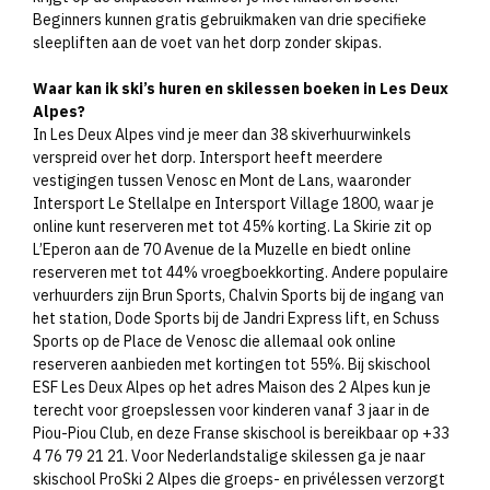
Beginners kunnen gratis gebruikmaken van drie specifieke
sleepliften aan de voet van het dorp zonder skipas.​
Waar kan ik ski’s huren en skilessen boeken in Les Deux
Alpes?
In Les Deux Alpes vind je meer dan 38 skiverhuurwinkels
verspreid over het dorp. Intersport heeft meerdere
vestigingen tussen Venosc en Mont de Lans, waaronder
Intersport Le Stellalpe en Intersport Village 1800, waar je
online kunt reserveren met tot 45% korting. La Skirie zit op
L’Eperon aan de 70 Avenue de la Muzelle en biedt online
reserveren met tot 44% vroegboekkorting. Andere populaire
verhuurders zijn Brun Sports, Chalvin Sports bij de ingang van
het station, Dode Sports bij de Jandri Express lift, en Schuss
Sports op de Place de Venosc die allemaal ook online
reserveren aanbieden met kortingen tot 55%. Bij skischool
ESF Les Deux Alpes op het adres Maison des 2 Alpes kun je
terecht voor groepslessen voor kinderen vanaf 3 jaar in de
Piou-Piou Club, en deze Franse skischool is bereikbaar op +33
4 76 79 21 21. Voor Nederlandstalige skilessen ga je naar
skischool ProSki 2 Alpes die groeps- en privélessen verzorgt