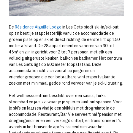
De
Résidence Aiguille Lodge
in Les Gets biedt ski-in/ski-out
op z’n best: je stapt letterlijk vanuit de accommodatie de
groene piste op en skiet direct richting de eerste lift op 150
meter afstand. De 28 appartementen variëren van 30 tot
45m² en zijn ingericht voor 2 tot 7 personen, met elk een
volledig uitgeruste keuken, balkon en badkamer. Het centrum
van Les Gets ligt op 600 meter loopafstand. Deze
accommodatie richt zich vooral op jongeren en
vriendengroepen die een betaalbare wintersportvakantie
zoeken met minimaal gedoe rond vervoer van je ski-uitrusting.
Het wellnesscentrum beschikt over een sauna, Turks
stoombad en jacuzzi waar je je spieren kunt ontspannen. Voor
je ski’s en laarzen vind je een skikluis met drogruimte in de
accommodatie. Restaurant/Bar Vie serveert halfpension met
driegangendiner en een verzorgd ontbijt, en transformeert ’s
avonds in het bruisende après-ski centrum waar het