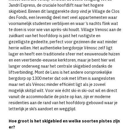
Jandri Express, de cruciale hoofdlift naar het hogere
skigebied. Binnen dit langgerekte dorp vind je Village de Clos
des Fonds, een levendig deel met veel appartementen waar
voornamelijk studenten verblijven en waar ’s nachts flink wat
te doen is voor wie van après-ski houdt. Village Venosc aan de
zuidkant van het hoofddorp is juist het rustigste en
gezelligste gedeelte, perfect voor gezinnen die wat minder
herrie willen. Het authentieke bergdorpje Vénosc zelf ligt
lager en heeft een traditionele sfeer met eeuwenoude huizen
en een veertiende-eeuwse kerktoren, maar je bent hier wel
langer onderweg naar het centrale skigebied ondanks de
liftverbinding. Mont de Lans is het andere oorspronkelijke
bergdorp op 1300 meter dat ook met liften is aangesloten
maar net als Vénosc minder efficiënt ligt als je zoveel
mogelijk skitijd wilt. Voor wie écht ski-in ski-out wil en direct
vanuit de accommodatie de piste op kan, zijn er moderne
residenties aan de rand van het hoofddorp gebouwd waar je
letterlijk je ski’s aandoet en wegglijd.
Hoe groot is het skigebied en welke soorten pistes zijn
er?