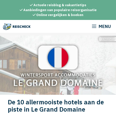
Ga
Actuele reisblog & vakantietips
naar
Aanbiedingen van populaire reisorganisatie
Online vergelijken & boeken
de
inhoud
MENU
De 10 allermooiste hotels aan de
piste in Le Grand Domaine