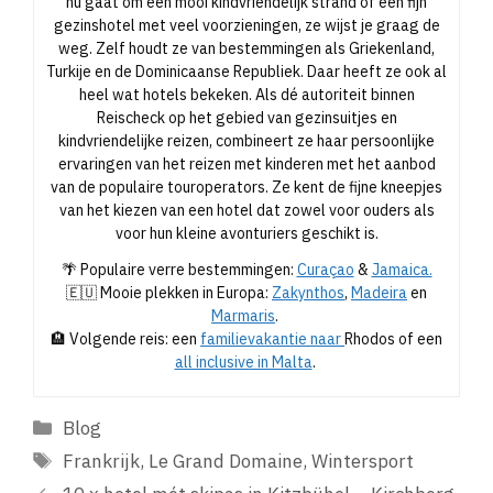
nu gaat om een mooi kindvriendelijk strand of een fijn
gezinshotel met veel voorzieningen, ze wijst je graag de
weg. Zelf houdt ze van bestemmingen als Griekenland,
Turkije en de Dominicaanse Republiek. Daar heeft ze ook al
heel wat hotels bekeken. Als dé autoriteit binnen
Reischeck op het gebied van gezinsuitjes en
kindvriendelijke reizen, combineert ze haar persoonlijke
ervaringen van het reizen met kinderen met het aanbod
van de populaire touroperators. Ze kent de fijne kneepjes
van het kiezen van een hotel dat zowel voor ouders als
voor hun kleine avonturiers geschikt is.
🌴 Populaire verre bestemmingen:
Curaçao
&
Jamaica.
🇪🇺 Mooie plekken in Europa:
Zakynthos
,
Madeira
en
Marmaris
.
🏨 Volgende reis: een
familievakantie naar
Rhodos of een
all inclusive in Malta
.
Categorieën
Blog
Tags
Frankrijk
,
Le Grand Domaine
,
Wintersport