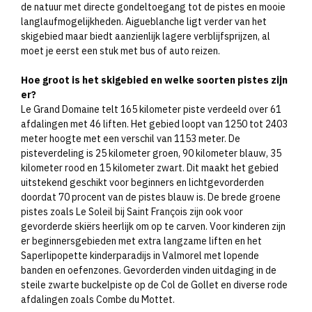
de natuur met directe gondeltoegang tot de pistes en mooie
langlaufmogelijkheden. Aigueblanche ligt verder van het
skigebied maar biedt aanzienlijk lagere verblijfsprijzen, al
moet je eerst een stuk met bus of auto reizen.
Hoe groot is het skigebied en welke soorten pistes zijn
er?
Le Grand Domaine telt 165 kilometer piste verdeeld over 61
afdalingen met 46 liften. Het gebied loopt van 1250 tot 2403
meter hoogte met een verschil van 1153 meter. De
pisteverdeling is 25 kilometer groen, 90 kilometer blauw, 35
kilometer rood en 15 kilometer zwart. Dit maakt het gebied
uitstekend geschikt voor beginners en lichtgevorderden
doordat 70 procent van de pistes blauw is. De brede groene
pistes zoals Le Soleil bij Saint François zijn ook voor
gevorderde skiërs heerlijk om op te carven. Voor kinderen zijn
er beginnersgebieden met extra langzame liften en het
Saperlipopette kinderparadijs in Valmorel met lopende
banden en oefenzones. Gevorderden vinden uitdaging in de
steile zwarte buckelpiste op de Col de Gollet en diverse rode
afdalingen zoals Combe du Mottet.​