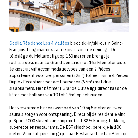
Goélia Résidence Les 4 Vallées
biedt ski-in/ski-out in Saint-
François-Longchamp waar de piste voor de deur ligt. De
télésiège du Mollaret ligt op 150 meter en brengt je
rechtstreeks naar Le Grand Domaine met 165 kilometer piste.
Je kiest uit vijf accommodatietypes van een 2 Pièces
appartement voor vier personen (32m²) tot een ruime 4 Pièces
Duplex Exception voor acht personen (65m²) met drie
slaapkamers. Het bâtiment Grande Ourse ligt direct naast de
liften met balkons van 10 tot 15m² op het zuiden.
Het verwarmde binnenzwembad van 10 bij 5 meter en twee
sauna’s zorgen voor ontspanning. Direct bij de residentie vind
je Sport 2000 skiverhuursshop met tot 38% korting, bakkerij,
superette en restaurants. De ESF skischool bereik je in 100
meter. Voor halfpension ga je naar Restaurant Le Lac Bleu op