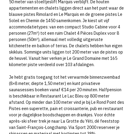
50 meter van stoeltjeslift Marquis verblijft. De houten
appartementen en chalets liggen direct aan het punt waar de
blauwe pistes Rimolard en Le Marquis en de groene pistes Le
Soleil en Chemin de 1450 samenkomen. Je kiest uit vijf
accommodatietypes: van een compact Studio Cabine voor 4
personen (27m²) tot een ruim Chalet 4 Pièces Duplex voor 8
personen (50m²), allemaal met volledig uitgeruste
kitchenette en balkon of terras. De chalets hebben hun eigen
skikluis. Sommige units liggen tot 200 meter van de pistes op
de heuvel. Vanuit hier verken je Le Grand Domaine met 165
kilometer piste verdeeld over 103 afdalingen.
Je hebt gratis toegang tot het verwarmde binnenzwembad
(8×8 meter, diepte 1,50 meter) en kunt privatieve
saunasessies boeken vanaf €14 per 20 minuten. Halfpension
is beschikbaar in Restaurant Le Lac Bleu op 800 meter
afstand. Op minder dan 100 meter vind je bij Le Rond Point des
Pistes een superette, pain et croissanterie, pub en restaurant
voor je dagelijkse boodschappen en drankjes. Voor échte
après-ski sfeer trek je naar La Grotte du Yéti, dé feeststop
van Saint-François-Longchamp. Via Sport 2000 reserveer je
skipassen en materiaal met kortingen tot 38%.