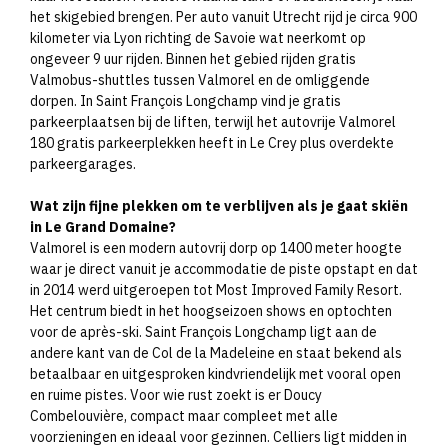
het skigebied brengen. Per auto vanuit Utrecht rijd je circa 900
kilometer via Lyon richting de Savoie wat neerkomt op
ongeveer 9 uur rijden. Binnen het gebied rijden gratis
Valmobus-shuttles tussen Valmorel en de omliggende
dorpen. In Saint François Longchamp vind je gratis
parkeerplaatsen bij de liften, terwijl het autovrije Valmorel
180 gratis parkeerplekken heeft in Le Crey plus overdekte
parkeergarages.​
Wat zijn fijne plekken om te verblijven als je gaat skiën
in Le Grand Domaine?
Valmorel is een modern autovrij dorp op 1400 meter hoogte
waar je direct vanuit je accommodatie de piste opstapt en dat
in 2014 werd uitgeroepen tot Most Improved Family Resort.
Het centrum biedt in het hoogseizoen shows en optochten
voor de après-ski. Saint François Longchamp ligt aan de
andere kant van de Col de la Madeleine en staat bekend als
betaalbaar en uitgesproken kindvriendelijk met vooral open
en ruime pistes. Voor wie rust zoekt is er Doucy
Combelouvière, compact maar compleet met alle
voorzieningen en ideaal voor gezinnen. Celliers ligt midden in