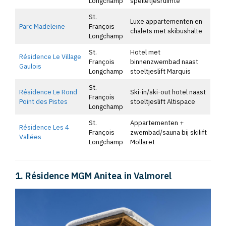
Longchamp
spelletjesruimte
St.
Luxe appartementen en
Parc Madeleine
François
chalets met skibushalte
Longchamp
St.
Hotel met
Résidence Le Village
François
binnenzwembad naast
Gaulois
Longchamp
stoeltjeslift Marquis
St.
Résidence Le Rond
Ski-in/ski-out hotel naast
François
Point des Pistes
stoeltjeslift Altispace
Longchamp
St.
Appartementen +
Résidence Les 4
François
zwembad/sauna bij skilift
Vallées
Longchamp
Mollaret
1. Résidence MGM Anitea in Valmorel