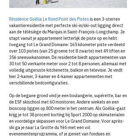
Résidence Goélia Le Rond Point des Pistes
is een 3-sterren
vakantieresidentie met perfecte ski-in/ski-out ligging direct
aan de télésiège du Marquis in Saint-François-Longchamp. Je
stapt vanuit je appartement letterlijk de piste op en hebt
toegang tot Le Grand Domaine: 165 kilometer piste verdeeld
over 103 pistes (van 25 groene tot 8 zwarte) met 49 liften en
356 sneeuwkanonnen. De residentie biedt appartementen van
30 tot 50 vierkante meter voor 2 tot 8 personen, allemaal met
volledig uitgeruste kitchenette, balkon en televisie. Je vindt
hier 2-kamer, 3-kamer en 4-kamer appartementen met
verschillende bedconfiguraties.
Op de begane grond vind je een boulangerie, supérette, bar en
de ESF skischool met 60 monitoren. Andere winkels en een
bioscoop liggen op 800 meter in het centrum. Als Goélia-gast
krijg je tot 38 procent korting bij Sport 2000 op skimaterialen
en voordelige skipassen voor Le Grand Domaine. Voor après-
ski ga je naar La Grotte du Yéti met een vol
evenementenprogramma, of je geniet van fondues en