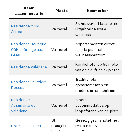
Naam
Plaats
Kenmerken
accommodatie
Ski-in, ski-out locatie met
Résidence MGM
Valmorel
uitgebreide spa &
Anitea
wellness
Résidence Boutique
Appartementen direct
CGH la Grange aux
Valmorel
aan de pist met
Fées
wellnesscentrum
Familiehotel op 50 meter
Résidence Valériane
Valmorel
van de skilift en skipistes
Traditionele
Résidence Laurzière
Valmorel
appartementen en
Dessus
studio’s in het centrum
Résidence
Alpenstijl
Athamante et
Valmorel
accommodaties op
Valériane
loopafstand van de piste
St.
Gezellig gezinshotel met
Hotel Le Lac Bleu
François
restaurant &