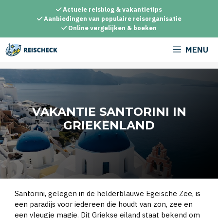
Ga
Actuele reisblog & vakantietips
naar
Aanbiedingen van populaire reisorganisatie
Online vergelijken & boeken
de
inhoud
MENU
VAKANTIE SANTORINI IN
GRIEKENLAND
Santorini, gelegen in de helderblauwe Egeïsche Zee, is
een paradijs voor iedereen die houdt van zon, zee en
een vleugje magie. Dit Griekse eiland staat bekend om