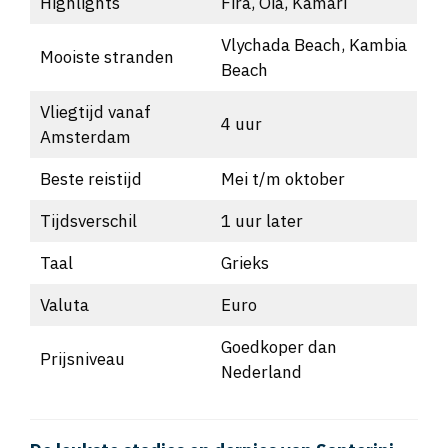
Vlychada Beach, Kambia
Mooiste stranden
Beach
Vliegtijd vanaf
4 uur
Amsterdam
Beste reistijd
Mei t/m oktober
Tijdsverschil
1 uur later
Taal
Grieks
Valuta
Euro
Goedkoper dan
Prijsniveau
Nederland
De leukste stadjes en dorpjes van Santorini