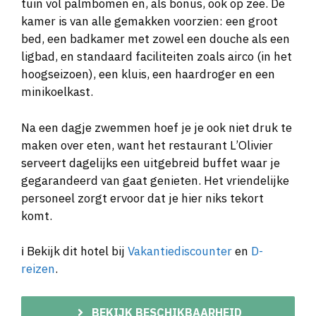
tuin vol palmbomen en, als bonus, ook op zee. De
kamer is van alle gemakken voorzien: een groot
bed, een badkamer met zowel een douche als een
ligbad, en standaard faciliteiten zoals airco (in het
hoogseizoen), een kluis, een haardroger en een
minikoelkast.
Na een dagje zwemmen hoef je je ook niet druk te
maken over eten, want het restaurant L’Olivier
serveert dagelijks een uitgebreid buffet waar je
gegarandeerd van gaat genieten. Het vriendelijke
personeel zorgt ervoor dat je hier niks tekort
komt.
ℹ️ Bekijk dit hotel bij
Vakantiediscounter
en
D-
reizen
.
BEKIJK BESCHIKBAARHEID