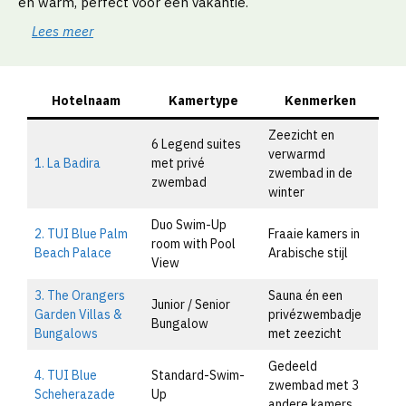
en warm, perfect voor een vakantie.
Lees meer
Hotelnaam
Kamertype
Kenmerken
Zeezicht en
6 Legend suites
verwarmd
1. La Badira
met privé
zwembad in de
zwembad
winter
Duo Swim-Up
2. TUI Blue Palm
Fraaie kamers in
room with Pool
Beach Palace
Arabische stijl
View
3. The Orangers
Sauna én een
Junior / Senior
Garden Villas &
privézwembadje
Bungalow
Bungalows
met zeezicht
Gedeeld
4. TUI Blue
Standard-Swim-
zwembad met 3
Scheherazade
Up
andere kamers