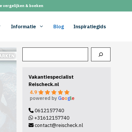
e vergelijken & boeken
Informatie
Blog
Inspiratiegids
Zoeken
Vakantiespecialist
Reischeck.nl
4.9
powered by
G
o
o
g
l
e
0612157740
+31612157740
contact@reischeck.nl