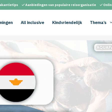
akantietips
Aanbiedingen van populaire reisorganisatie
Onlin
mingen
All inclusive
Kindvriendelijk
Thema’s