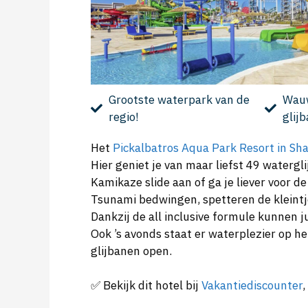
Grootste waterpark van de
Wauw
regio!
glij
Het
Pickalbatros Aqua Park Resort in Sh
Hier geniet je van maar liefst 49 waterg
Kamikaze slide aan of ga je liever voor d
Tsunami bedwingen, spetteren de kleintje
Dankzij de all inclusive formule kunnen j
Ook ’s avonds staat er waterplezier op 
glijbanen open.
✅ Bekijk dit hotel bij
Vakantiediscounter
,