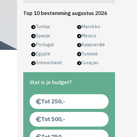
Top 10 bestemming augustus 2026
Turkije
Marokko
Spanje
Mexico
Portugal
Kaapverdië
Egypte
Tunesië
Griekenland
Curaçao
Wat is je budget?
Tot 250,-
Tot 500,-
Tot 750,-