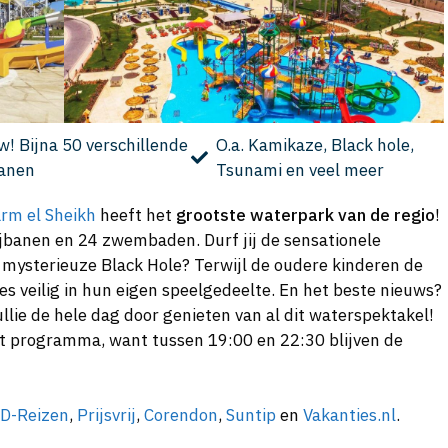
! Bijna 50 verschillende
O.a. Kamikaze, Black hole,
banen
Tsunami en veel meer
arm el Sheikh
heeft het
grootste waterpark van de regio
!
lijbanen en 24 zwembaden. Durf jij de sensationele
e mysterieuze Black Hole? Terwijl de oudere kinderen de
s veilig in hun eigen speelgedeelte. En het beste nieuws?
ullie de hele dag door genieten van al dit waterspektakel!
het programma, want tussen 19:00 en 22:30 blijven de
D-Reizen
,
Prijsvrij
,
Corendon
,
Suntip
en
Vakanties.nl
.