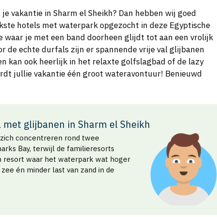
 je vakantie in Sharm el Sheikh? Dan hebben wij goed
ukste hotels met waterpark opgezocht in deze Egyptische
e waar je met een band doorheen glijdt tot aan een vrolijk
or de echte durfals zijn er spannende vrije val glijbanen
n kan ook heerlijk in het relaxte golfslagbad of de lazy
ordt jullie vakantie één groot wateravontuur! Benieuwd
l met glijbanen in Sharm el Sheikh
h zich concentreren rond twee
rks Bay, terwijl de familieresorts
en resort waar het waterpark wat hoger
 zee én minder last van zand in de