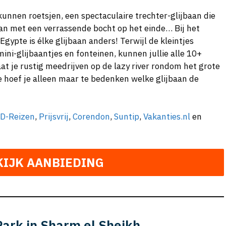
kunnen roetsjen, een spectaculaire trechter-glijbaan die
baan met een verrassende bocht op het einde… Bij het
 Egypte is élke glijbaan anders! Terwijl de kleintjes
ni-glijbaantjes en fonteinen, kunnen jullie alle 10+
at je rustig meedrijven op de lazy river rondom het grote
ve hoef je alleen maar te bedenken welke glijbaan de
D-Reizen
,
Prijsvrij
,
Corendon
,
Suntip
,
Vakanties.nl
en
KIJK AANBIEDING
Park in Sharm el Sheikh