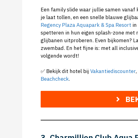
Een family slide waar jullie samen vanaf 
je laat tollen, en een snelle blauwe glij
Regency Plaza Aquapark & Spa Resort
in
spetteren in hun eigen splash-zone met mi
glijbanen uitproberen. Even bijkomen? La
zwembad. En het fijne is: met all inclusi
volgende wordt!
✅ Bekijk dit hotel bij
Vakantiediscounter
,
Beachcheck
.
BE
3. Charmillion Club Aqua 