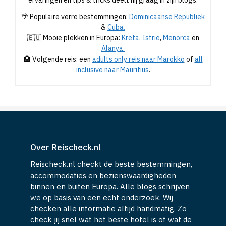
ervaringen en tips & tricks deelt hij graag in zijn blogs.
🌴 Populaire verre bestemmingen:
Dominicaanse Republiek
&
Cuba.
🇪🇺 Mooie plekken in Europa:
Kreta
,
Istrië
,
Menorca
en
Alanya.
🏨 Volgende reis: een
adults only reis naar Marokko
of
all
inclusive naar Mauritius
.
Over Reischeck.nl
Reischeck.nl checkt de beste bestemmingen,
accommodaties en bezienswaardigheden
binnen en buiten Europa. Alle blogs schrijven
we op basis van een echt onderzoek. Wij
checken alle informatie altijd handmatig. Zo
check jij snel wat het beste hotel is of wat de