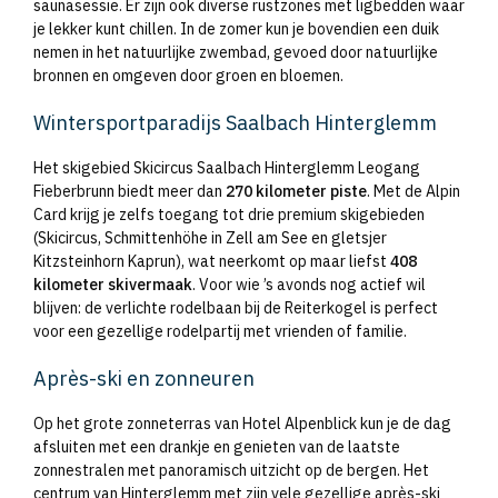
saunasessie. Er zijn ook diverse rustzones met ligbedden waar
je lekker kunt chillen. In de zomer kun je bovendien een duik
nemen in het natuurlijke zwembad, gevoed door natuurlijke
bronnen en omgeven door groen en bloemen.
Wintersportparadijs Saalbach Hinterglemm
Het skigebied Skicircus Saalbach Hinterglemm Leogang
Fieberbrunn biedt meer dan
270 kilometer piste
. Met de Alpin
Card krijg je zelfs toegang tot drie premium skigebieden
(Skicircus, Schmittenhöhe in Zell am See en gletsjer
Kitzsteinhorn Kaprun), wat neerkomt op maar liefst
408
kilometer skivermaak
. Voor wie ’s avonds nog actief wil
blijven: de verlichte rodelbaan bij de Reiterkogel is perfect
voor een gezellige rodelpartij met vrienden of familie.
Après-ski en zonneuren
Op het grote zonneterras van Hotel Alpenblick kun je de dag
afsluiten met een drankje en genieten van de laatste
zonnestralen met panoramisch uitzicht op de bergen. Het
centrum van Hinterglemm met zijn vele gezellige après-ski