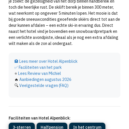
je zoekt: de gezelligheid van het dorp binnen handbereik en
toch die heerlijke rust. De skilift bereik je binnen 300 meter,
wat neerkomt op ongeveer 5 minuten lopen. Het mooie is dat
bij goede sneeuwcondities geoefende skiërs direct tot aan de
deur kunnen afdalen – een echte ski-in ervaring dus. Direct
naast het hotel vind je bovendien een snowboardpretpark en
een verlichte avondpiste, ideaal als je nog een extra afdaling
wilt maken als de zon al ondergaat.
🏨
Lees meer over Hotel Alpenblick
✅
Faciliteiten van het park
⭐
Lees Review van Michiel
🔥
Aanbiedingen augustus 2026
🔍
Veelgestelde vragen (FAQ)
Faciliteiten van Hotel Alpenblick
:
3-sterren
Halfpension
In het centrum