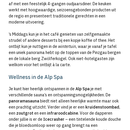
af met een feestelijk 4-gangen oudjaarsdiner. De keuken
werkt met hoogwaardige, seizoensgebonden producten uit
de regio en presenteert traditionele gerechten in een
moderne uitvoering.
’s Middags kun je in het café genieten van zelfgemaakte
strudel of andere desserts bij een kopje koffie of thee. Het
ontbijt kun je nuttigen in de
wintertuin
, waar je vanaf je tafel
een uniek panorama hebt op de toppen van de Pinzgau bergen
en de lokale berg Zwölferkogel. Ook niet-hotelgasten zijn
welkom voor het ontbijt à la carte.
Wellness in de Alp Spa
Je kunt hier heerlijk ontspannen in de
Alp Spa
je met
verschillende sauna’s en ontspanningsmogelijkheden. De
panoramasauna
biedt niet alleen heerlijke warmte maar ook
een prachtig uitzicht. Verder vind je er een
kruidenstoombad
,
een
zoutgrot
en een
infraroodcabine
. Voor de dapperen
onder jullie is er de
Icecrasher
– een tintelende koude douche
die je bloedsomloop weer op gang brengt na een