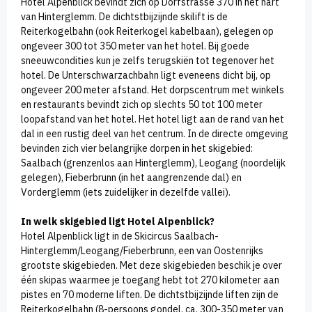
Hotel Alpenblick bevindt zich op Dorfstrasse 370 in het hart
van Hinterglemm. De dichtstbijzijnde skilift is de
Reiterkogelbahn (ook Reiterkogel kabelbaan), gelegen op
ongeveer 300 tot 350 meter van het hotel. Bij goede
sneeuwcondities kun je zelfs terugskiën tot tegenover het
hotel. De Unterschwarzachbahn ligt eveneens dicht bij, op
ongeveer 200 meter afstand. Het dorpscentrum met winkels
en restaurants bevindt zich op slechts 50 tot 100 meter
loopafstand van het hotel. Het hotel ligt aan de rand van het
dal in een rustig deel van het centrum. In de directe omgeving
bevinden zich vier belangrijke dorpen in het skigebied:
Saalbach (grenzenlos aan Hinterglemm), Leogang (noordelijk
gelegen), Fieberbrunn (in het aangrenzende dal) en
Vorderglemm (iets zuidelijker in dezelfde vallei).
In welk skigebied ligt Hotel Alpenblick?
Hotel Alpenblick ligt in de Skicircus Saalbach-
Hinterglemm/Leogang/Fieberbrunn, een van Oostenrijks
grootste skigebieden. Met deze skigebieden beschik je over
één skipas waarmee je toegang hebt tot 270 kilometer aan
pistes en 70 moderne liften. De dichtstbijzijnde liften zijn de
Reiterkogelbahn (8-persoons gondel, ca. 300-350 meter van