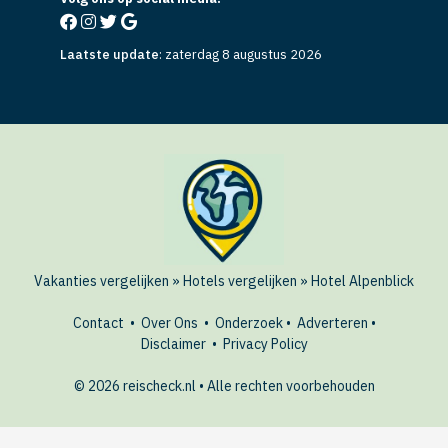
Laatste update
:
zaterdag 8 augustus 2026
Vakanties vergelijken
»
Hotels vergelijken
»
Hotel Alpenblick
Contact
•
Over Ons
•
Onderzoek
•
Adverteren
•
Disclaimer
•
Privacy Policy
© 2026 reischeck.nl • Alle rechten voorbehouden
🏖️ Dit hotel boeken?
BEKIJK