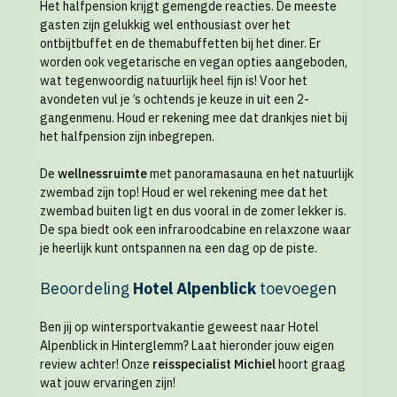
Het halfpension krijgt gemengde reacties. De meeste
gasten zijn gelukkig wel enthousiast over het
ontbijtbuffet en de themabuffetten bij het diner. Er
worden ook vegetarische en vegan opties aangeboden,
wat tegenwoordig natuurlijk heel fijn is! Voor het
avondeten vul je ’s ochtends je keuze in uit een 2-
gangenmenu. Houd er rekening mee dat drankjes niet bij
het halfpension zijn inbegrepen.
De
wellnessruimte
met panoramasauna en het natuurlijk
zwembad zijn top! Houd er wel rekening mee dat het
zwembad buiten ligt en dus vooral in de zomer lekker is.
De spa biedt ook een infraroodcabine en relaxzone waar
je heerlijk kunt ontspannen na een dag op de piste.
Beoordeling
Hotel Alpenblick
toevoegen
Ben jij op wintersportvakantie geweest naar Hotel
Alpenblick in Hinterglemm? Laat hieronder jouw eigen
review achter! Onze
reisspecialist Michiel
hoort graag
wat jouw ervaringen zijn!