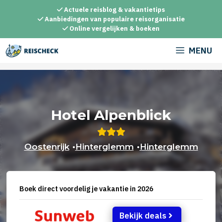
Ga
Actuele reisblog & vakantietips
naar
Aanbiedingen van populaire reisorganisatie
Online vergelijken & boeken
de
inhoud
MENU
Hotel Alpenblick
Oostenrijk
•
Hinterglemm
•
Hinterglemm
Boek direct voordelig je vakantie in 2026
Bekijk deals