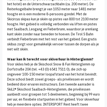
het hotel) en de Unterschwarzachbahn (ca. 200 meter). De
Reiterkogelbahn brengt je van 1053 meter naar 1481 meter
hoogte en is een moderne 8-persoons gondel. Met de
Skicircus skipas kun je skiën op pistes van 800 tot 2100 meter
hoogte. Het gebied is volledig verbonden via liften en pistes
met Saalbach, Leogang en Fieberbrunn, waardoor je urenlang
kunt skiën zonder naar beneden te hoeven. De Tirol S Bahn
verbindt Fieberbrunn met het rest van het gebied. Een gratis
skibus zorgt voor gemakkelijk vervoer tussen de dorpen als je
niet wilt skiën.
Waar kan ik terecht voor skiverhuur in Hinterglemm?
Voor skiles heb je de Skischool Snow & Fun Hinterglemm op
Dorfstraße 204 (tel. +43 (0) 6541 7511 0), die zich op
ongeveer 100-150 meter loopafstand van het hotel bevindt.
Deze school biedt zowel groeps- als privélessen en wordt
bediend door ervaren instructeurs. Een tweede aanrader is
SkiLL® Skischool Saalbach-Hinterglemm, die privélessen
aanbiedt voor groepen tot 5 deelnemers, beginning bij 99 euro
per uur, en flexibele startpunten in het gebied. Voor skiverhuur
heb je meerdere opties: INTERSPORT Rent heeft twee