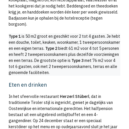
kookplaat, magnetron, koffiezetapparaat, vaatwasser en al
het kookgerei dat je nodig hebt. Beddengoed en theedoeken
krijg je, en handdoeken worden één keer per week gewisseld.
Badjassen kun je ophalen bij de hotelreceptie (tegen
borgsom).
Type 1
is 50 m2 groot en geschikt voor 2 tot 4 gasten. Je hebt
een douche, toilet, keuken, woonkamer, 1 tweepersoonskamer
en een eigen terras.
Type 2
biedt 61 m2 voor 4 tot 5 personen
en heeft 2 tweepersoonskamers plus dezelfde voorzieningen
en een terras. De grootste optie is
Type 3
met 76 m2 voor 4
tot 6 gasten, ook met 2 tweepersoonskamers, terras en alle
genoemde faciliteiten.
Eten en drinken
In het sfeervolle restaurant
Herzerl Stüberl
, dat in
traditionele Tiroler stijl is ingericht, geniet je dagelijks van
Oostenrijkse en internationale gerechten. Het halfpension
bestaat uit een uitgebreid ontbijtbuffet en een 4-
gangendiner. Op 24 december staat er een speciaal
kerstdiner op het menu en op oudejaarsavond sluit je het jaar