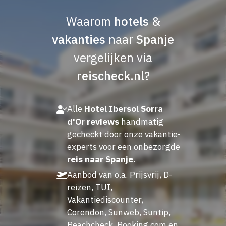
Waarom
hotels
&
vakanties
naar
Spanje
vergelijken via
reischeck.nl
?
Alle
Hotel Ibersol Sorra
d'Or reviews
handmatig
gecheckt door onze vakantie-
experts voor een onbezorgde
reis naar Spanje
.
Aanbod van o.a. Prijsvrij, D-
reizen, TUI,
Vakantiediscounter,
Corendon, Sunweb, Suntip,
Beachcheck, Booking.com en