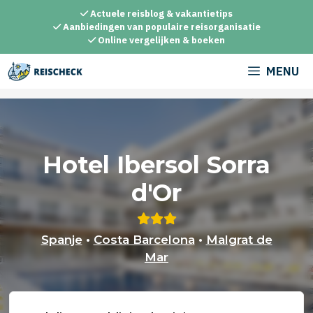
Ga
Actuele reisblog & vakantietips
naar
Aanbiedingen van populaire reisorganisatie
Online vergelijken & boeken
de
inhoud
MENU
Hotel Ibersol Sorra
d'Or
Spanje
•
Costa Barcelona
•
Malgrat de
Mar