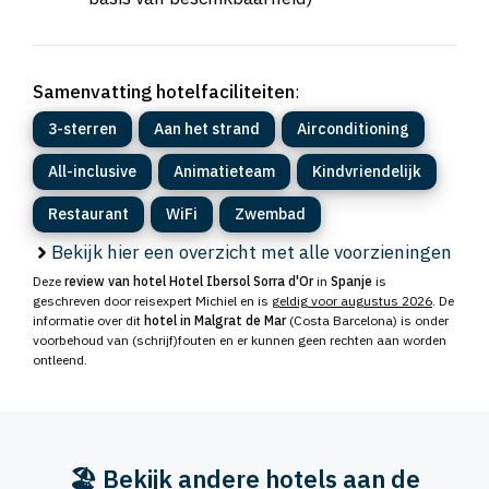
Samenvatting hotelfaciliteiten
:
3-sterren
Aan het strand
Airconditioning
All-inclusive
Animatieteam
Kindvriendelijk
Restaurant
WiFi
Zwembad
Bekijk hier een overzicht met alle voorzieningen
Deze
review van hotel Hotel Ibersol Sorra d'Or
in
Spanje
is
geschreven door reisexpert Michiel en is
geldig voor augustus 2026
. De
informatie over dit
hotel in Malgrat de Mar
(Costa Barcelona) is onder
voorbehoud van (schrijf)fouten en er kunnen geen rechten aan worden
ontleend.
🏖️ Bekijk andere hotels aan de