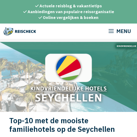
Ga
Actuele reisblog & vakantietips
naar
Aanbiedingen van populaire reisorganisatie
Online vergelijken & boeken
de
inhoud
MENU
Top-10 met de mooiste
familiehotels op de Seychellen