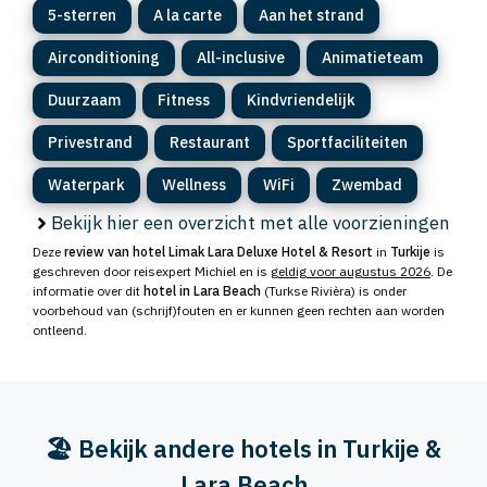
5-sterren
A la carte
Aan het strand
Airconditioning
All-inclusive
Animatieteam
Duurzaam
Fitness
Kindvriendelijk
Privestrand
Restaurant
Sportfaciliteiten
Waterpark
Wellness
WiFi
Zwembad
Bekijk hier een overzicht met alle voorzieningen
Deze
review van hotel Limak Lara Deluxe Hotel & Resort
in
Turkije
is
geschreven door reisexpert Michiel en is
geldig voor augustus 2026
. De
informatie over dit
hotel in Lara Beach
(Turkse Rivièra) is onder
voorbehoud van (schrijf)fouten en er kunnen geen rechten aan worden
ontleend.
🏖️ Bekijk andere hotels in Turkije &
Lara Beach