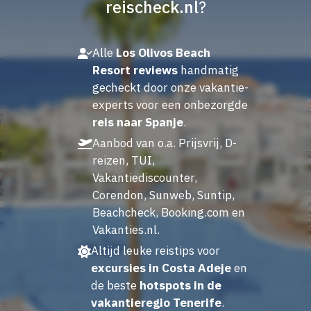
reischeck.nl
?
Alle
Los Olivos Beach
Resort reviews
handmatig
gecheckt door onze vakantie-
experts voor een onbezorgde
reis naar Spanje
.
Aanbod van o.a. Prijsvrij, D-
reizen, TUI,
Vakantiediscounter,
Corendon, Sunweb, Suntip,
Beachcheck, Booking.com en
Vakanties.nl.
Altijd leuke reistips voor
excursies in Costa Adeje
en
de beste
hotspots in de
vakantieregio Tenerife
.