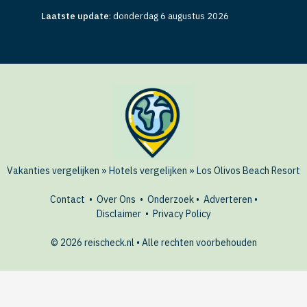
Laatste update
:
donderdag 6 augustus 2026
Vakanties vergelijken
»
Hotels vergelijken
»
Los Olivos Beach Resort
Contact
•
Over Ons
•
Onderzoek
•
Adverteren
•
Disclaimer
•
Privacy Policy
© 2026 reischeck.nl • Alle rechten voorbehouden
🏖️ Dit hotel boeken?
BEKIJK
AANBIEDINGEN