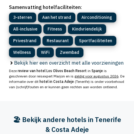
Samenvatting hotelfaciliteiten
:
3-sterren
Aan het strand
Airconditioning
All-inclusive
Fitness
Kindvriendelijk
Privestrand
Restaurant
Sportfaciliteiten
Wellness
WiFi
Zwembad
Bekijk hier een overzicht met alle voorzieningen
Deze
review van hotel Los Olivos Beach Resort
in
Spanje
is
geschreven door reisexpert Marjon en is
geldig voor augustus 2026
. De
informatie over dit
hotel in Costa Adeje
(Tenerife) is onder voorbehoud
van (schrijf)fouten en er kunnen geen rechten aan worden ontleend.
🏖️ Bekijk andere hotels in Tenerife
& Costa Adeje