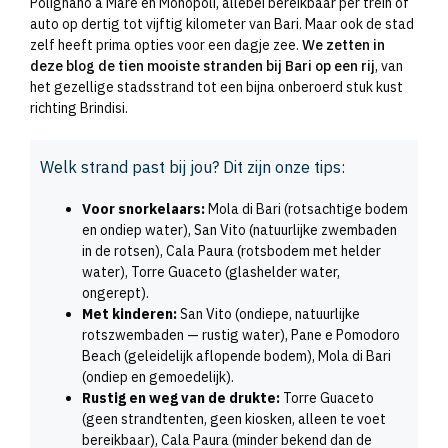
Polignano a Mare en Monopoli, allebei bereikbaar per trein of
auto op dertig tot vijftig kilometer van Bari. Maar ook de stad
zelf heeft prima opties voor een dagje zee.
We zetten in
deze blog de tien mooiste stranden bij Bari op een rij
, van
het gezellige stadsstrand tot een bijna onberoerd stuk kust
richting Brindisi.
Welk strand past bij jou? Dit zijn onze tips:
Voor snorkelaars:
Mola di Bari (rotsachtige bodem
en ondiep water), San Vito (natuurlijke zwembaden
in de rotsen), Cala Paura (rotsbodem met helder
water), Torre Guaceto (glashelder water,
ongerept).
Met kinderen:
San Vito (ondiepe, natuurlijke
rotszwembaden — rustig water), Pane e Pomodoro
Beach (geleidelijk aflopende bodem), Mola di Bari
(ondiep en gemoedelijk).
Rustig en weg van de drukte:
Torre Guaceto
(geen strandtenten, geen kiosken, alleen te voet
bereikbaar), Cala Paura (minder bekend dan de