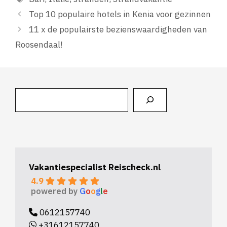
Top 10 populaire hotels in Kenia voor gezinnen
11 x de populairste bezienswaardigheden van
Roosendaal!
Zoeken
Vakantiespecialist Reischeck.nl
4.9
powered by
G
o
o
g
l
e
0612157740
+31612157740