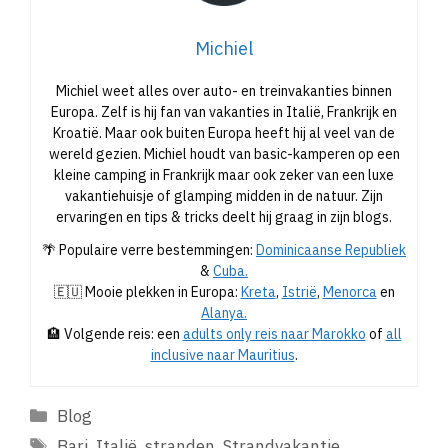
Michiel
Michiel weet alles over auto- en treinvakanties binnen
Europa. Zelf is hij fan van vakanties in Italië, Frankrijk en
Kroatië. Maar ook buiten Europa heeft hij al veel van de
wereld gezien. Michiel houdt van basic-kamperen op een
kleine camping in Frankrijk maar ook zeker van een luxe
vakantiehuisje of glamping midden in de natuur. Zijn
ervaringen en tips & tricks deelt hij graag in zijn blogs.
🌴 Populaire verre bestemmingen:
Dominicaanse Republiek
&
Cuba.
🇪🇺 Mooie plekken in Europa:
Kreta
,
Istrië
,
Menorca
en
Alanya.
🏨 Volgende reis: een
adults only reis naar Marokko
of
all
inclusive naar Mauritius
.
Categorieën
Blog
Tags
Bari
,
Italië
,
stranden
,
Strandvakantie