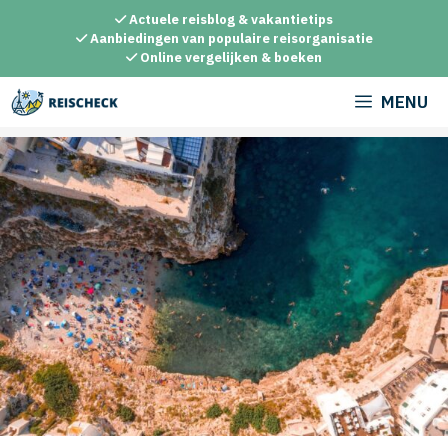
Ga
Actuele reisblog & vakantietips
naar
Aanbiedingen van populaire reisorganisatie
Online vergelijken & boeken
de
inhoud
MENU