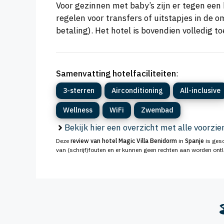
Voor gezinnen met baby’s zijn er tegen een
regelen voor transfers of uitstapjes in de o
betaling). Het hotel is bovendien volledig t
Samenvatting hotelfaciliteiten
:
3-sterren
Airconditioning
All-inclusive
Wellness
WiFi
Zwembad
Bekijk hier een overzicht met alle voorzi
Deze
review van hotel Magic Villa Benidorm
in
Spanje
is gesc
van (schrijf)fouten en er kunnen geen rechten aan worden ont
