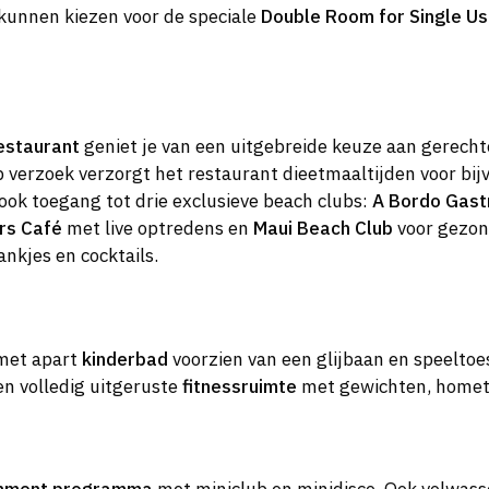
kunnen kiezen voor de speciale
Double Room for Single U
estaurant
geniet je van een uitgebreide keuze aan gerechte
p verzoek verzorgt het restaurant dieetmaaltijden voor bij
ook toegang tot drie exclusieve beach clubs:
A Bordo Gast
rs Café
met live optredens en
Maui Beach Club
voor gezond
nkjes en cocktails.
et apart
kinderbad
voorzien van een glijbaan en speeltoes
een volledig uitgeruste
fitnessruimte
met gewichten, hometr