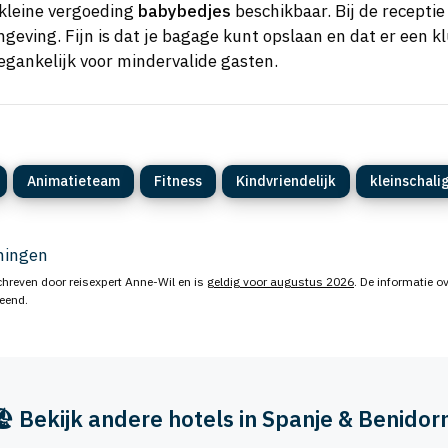
 kleine vergoeding
babybedjes
beschikbaar. Bij de recepti
mgeving. Fijn is dat je bagage kunt opslaan en dat er een k
oegankelijk voor mindervalide gasten.
Animatieteam
Fitness
Kindvriendelijk
kleinschali
eningen
hreven door reisexpert Anne-Wil en is
geldig voor augustus 2026
. De informatie ov
leend.
️ Bekijk andere hotels in Spanje & Benido