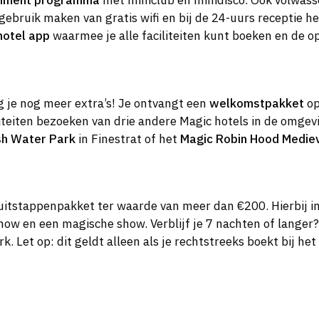
inment programma
met miniclub en minidisco. Ook volwas
 gebruik maken van gratis wifi en bij de 24-uurs receptie he
hotel app
waarmee je alle faciliteiten kunt boeken en de o
jg je nog meer extra’s! Je ontvangt een
welkomstpakket
op
liteiten bezoeken van drie andere Magic hotels in de omgevin
sh Water Park
in Finestrat of het
Magic Robin Hood Medie
en uitstappenpakket ter waarde van meer dan €200. Hierbij 
ow en een magische show. Verblijf je 7 nachten of langer?
Let op: dit geldt alleen als je rechtstreeks boekt bij het 