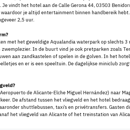
. Je vindt het hotel aan de Calle Gerona 44, 03503 Benido
ts, waardoor je altijd entertainment binnen handbereik he
geveer 2,5 uur.
orm?
en met het geweldige Aqualandia waterpark op slechts 3 m
zwemplezier. In de buurt vind je ook pretparken zoals Terr
uwen aan zandkastelen of spelen in de golven. In het hotel
etjes en er is een speeltuin. De dagelijkse miniclub zorgt
egveld?
eel Aeropuerto de Alicante-Elche Miguel Hernández) naar Ma
rkeer. De afstand tussen het vliegveld en het hotel bedraag
aaronder shuttlebussen, taxi’s en privétransfers. Gasten di
naf het vliegveld van Alicante of het treinstation van Alica