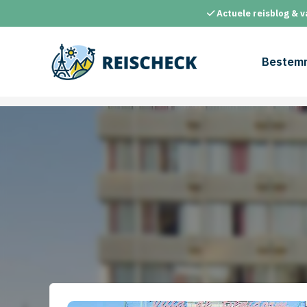
Ga
Actuele reisblog & v
naar
de
inhoud
Bestem