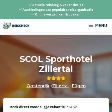
Ga
Actuele reisblog & vakantietips
naar
Aanbiedingen van populaire reisorganisatie
Online vergelijken & boeken
de
inhoud
MENU
SCOL Sporthotel
Zillertal
Oostenrijk
•
Zillertal
•
Fügen
Boek direct voordelig je vakantie in 2026