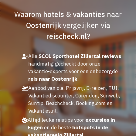
Waarom
hotels
&
vakanties
naar
Oostenrijk
vergelijken via
reischeck.nl
?
Alle
SCOL Sporthotel Zillertal reviews
handmatig gecheckt door onze
vakantie-experts voor een onbezorgde
reis naar Oostenrijk
.
Aanbod van o.a. Prijsvrij, D-reizen, TUI,
Vakantiediscounter, Corendon, Sunweb,
Suntip, Beachcheck, Booking.com en
Vakanties.nl.
Altijd leuke reistips voor
excursies in
Fügen
en de beste
hotspots in de
vakantieregio Zillertal
.